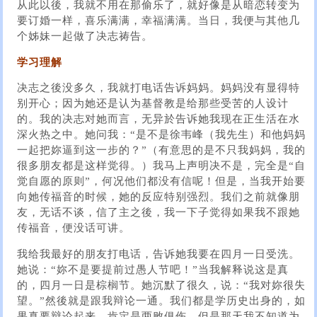
从此以後，我就不用在那偷乐了，就好像是从暗恋转变为
要订婚一样，喜乐满满，幸福满满。当日，我便与其他几
个姊妹一起做了决志祷告。
学习理解
决志之後没多久，我就打电话告诉妈妈。妈妈没有显得特
别开心；因为她还是认为基督教是给那些受苦的人设计
的。我的决志对她而言，无异於告诉她我现在正生活在水
深火热之中。她问我：“是不是徐韦峰（我先生）和他妈妈
一起把妳逼到这一步的？”（有意思的是不只我妈妈，我的
很多朋友都是这样觉得。）我马上声明决不是，完全是“自
觉自愿的原则”，何况他们都没有信呢！但是，当我开始要
向她传福音的时候，她的反应特别强烈。我们之前就像朋
友，无话不谈，信了主之後，我一下子觉得如果我不跟她
传福音，便没话可讲。
我给我最好的朋友打电话，告诉她我要在四月一日受洗。
她说：“妳不是要提前过愚人节吧！”当我解释说这是真
的，四月一日是棕榈节。她沉默了很久，说：“我对妳很失
望。”然後就是跟我辩论一通。我们都是学历史出身的，如
果真要辩论起来，肯定是两败俱伤。但是那天我不知道为