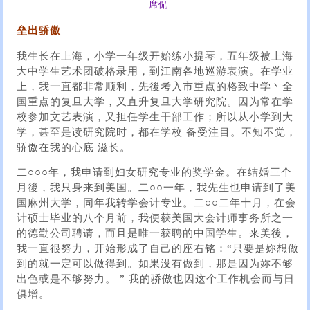
席侃
垒出骄傲
我生长在上海，小学一年级开始练小提琴，五年级被上海
大中学生艺术团破格录用，到江南各地巡游表演。在学业
上，我一直都非常顺利，先後考入市重点的格致中学丶全
国重点的复旦大学，又直升复旦大学研究院。因为常在学
校参加文艺表演，又担任学生干部工作；所以从小学到大
学，甚至是读研究院时，都在学校 备受注目。不知不觉，
骄傲在我的心底 滋长。
二○○○年，我申请到妇女研究专业的奖学金。在结婚三个
月後，我只身来到美国。二○○一年，我先生也申请到了美
国麻州大学，同年我转学会计专业。二○○二年十月，在会
计硕士毕业的八个月前，我便获美国大会计师事务所之一
的德勤公司聘请，而且是唯一获聘的中国学生。来美後，
我一直很努力，开始形成了自己的座右铭：“只要是妳想做
到的就一定可以做得到。如果没有做到，那是因为妳不够
出色或是不够努力。 ” 我的骄傲也因这个工作机会而与日
俱增。