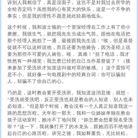
诉别人我相信了，真是没面子。这岂不是对我过去所学的
全给否定吗？虽然我的心有莫大的快乐，这是一个不争的
事实；但是我的理性不愿意就此轻易地低头。
这个时候，我和波士顿的一个资深经理在工作上有了些小
磨擦。我很生气，就把我先生当成出气筒。跟他在电话把
那个经理人抱怨了一通，最後跟我先生说：“唉，但是基督
徒就不可以这样说他，而且还要为他祷告，因为圣经上说
要为那些不可爱的人祷告。唉， 真难！”挂了电话，我才
恍然有一种感觉：我怎麽已经把自己当作基督徒了！（後
来参加了受洗班才知道这叫做对罪的敏感。）这个震惊可
是不小。就好像一句电视剧中的经典台词：你可以骗别
人，却骗不了你自己的心。
巧的是，这时教会要开受洗班。我知道这消息後，就想：
“受洗就受洗吧，反正受洗也就是教会的人知道，别人也未
必知道。”但是那个时候，教会没有一个人真正知道我这一
路的思想历程。大年初一那天，我和一位姊妹单独在教会
孩子活动室时，她冷不丁地问我：“妳怎麽会想要报名受洗
班？”这一下，我就像打开了的水龙头，跟她滔滔不绝地讲
起自己的心路历程。讲完之後，我如释重负，无比轻松。