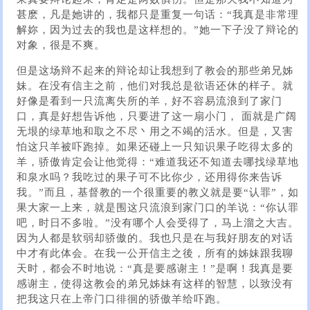
甚麽，凡是她讲的，我都只是重复一句话：“我真是非常理
解妳，因为过去的我也是这样想的。”她一下子没了辩论的
对象，很是不爽。
但是这场辩不起来的辩论却让我想到了教会的那些弟兄姊
妹。在没有信主之前，他们对我总是欲语还休的样子。就
好像是看到一只流离失所的羊，好不容易流浪到了家门
口，真是好想告诉他，只要进了这一扇小门， 面就是广阔
无垠的绿草地和取之不尽丶用之不竭的活水。但是，又害
怕这只羊被吓跑掉。如果还碰上一只知识果子吃得太多的
羊，骄傲肯定会让他觉得：“难道我还不知道去哪找绿草地
和泉水吗？我吃过的果子可不比你少，还用得你来告诉
我。”而且，基督教的一个很重要的教义就是要“认罪”，如
果大家一上来，就是围这只流浪到家门口的羊说：“你认罪
吧，时日不多啦。”没有哪个人会受得了，马上溜之大吉。
因为人都是软弱却骄傲的。我也只是在与我好朋友的对话
中才有此体会。在我一公开信主之後，所有的姊妹跟我聊
天时，都会不时地说：“真是要感谢主！”是啊！我真是要
感谢主，使得这教会的弟兄姊妹有这样的智慧，以致没有
把我这只在上帝门口徘徊的骄傲羊给吓跑。