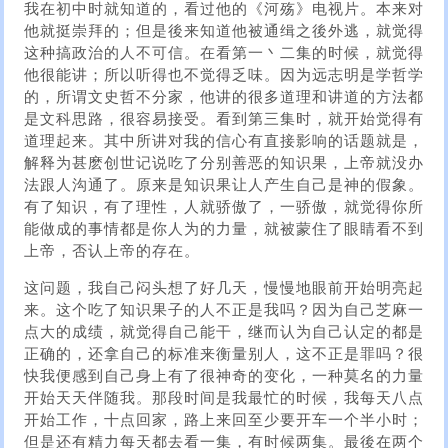
我在初中时就知道的，看过他的《河殇》电视片。本来对
他就挺崇拜的；但是後来知道他被通缉之後外逃，就觉得
这种搞政治的人不可信。在看第一丶二集的时候，就觉得
他很能讲；所以听得也不觉得乏味。因为远志明是学哲学
的，所谓文史哲不分家，他讲的很多道理和讲道的方法都
是文科思路，很容易接受。看到第三集时，就开始觉得有
道理起来。其中所讲对我的信心有直接影响的话题就是，
解释为甚麽创世记说吃了分别善恶的知识果，上帝就没办
法跟人沟通了。原来是知识果让人产生自己是神的假象。
有了知识，有了理性，人就骄傲了，一骄傲，就觉得你所
能做成的事情都是你人为的力量，就被蒙住了眼睛看不到
上帝，否认上帝的存在。
这问题，我自己闷头想了好几天，慢慢地眼前开始明亮起
来。这个吃了知识果子的人不正是我吗？因为自己芝麻一
点大的成绩，就觉得自己能干，继而认为自己认定的都是
正确的，还拿自己的标准来衡量别人，这不正是罪吗？很
快我便感到自己身上有了很神奇的变化，一种莫名的力量
开始天天伴随我。那段时间是我最忙的时候，我每天八点
开始工作，十点回家，路上来回至少要开车一个半小时；
但是还有精力每天都去看一集，有时候两集。最後在两个