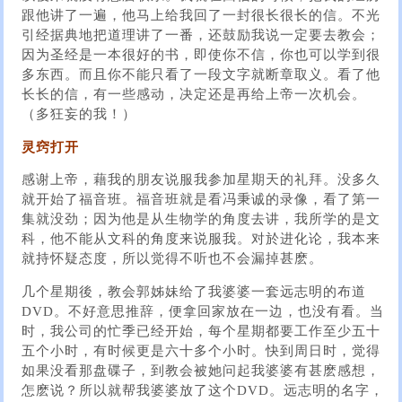
跟他讲了一遍，他马上给我回了一封很长很长的信。不光
引经据典地把道理讲了一番，还鼓励我说一定要去教会；
因为圣经是一本很好的书，即使你不信，你也可以学到很
多东西。而且你不能只看了一段文字就断章取义。看了他
长长的信，有一些感动，决定还是再给上帝一次机会。
（多狂妄的我！）
灵窍打开
感谢上帝，藉我的朋友说服我参加星期天的礼拜。没多久
就开始了福音班。福音班就是看冯秉诚的录像，看了第一
集就没劲；因为他是从生物学的角度去讲，我所学的是文
科，他不能从文科的角度来说服我。对於进化论，我本来
就持怀疑态度，所以觉得不听也不会漏掉甚麽。
几个星期後，教会郭姊妹给了我婆婆一套远志明的布道
DVD。不好意思推辞，便拿回家放在一边，也没有看。当
时，我公司的忙季已经开始，每个星期都要工作至少五十
五个小时，有时候更是六十多个小时。快到周日时，觉得
如果没看那盘碟子，到教会被她问起我婆婆有甚麽感想，
怎麽说？所以就帮我婆婆放了这个DVD。远志明的名字，