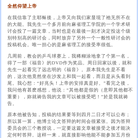
全然仰望上帝
在我信靠了主耶稣後，上帝又向我们家显现了祂无所不在
的大能。我先生一个多月前向麻省理工学院的一个学术研
讨会投了一篇文章，当时也是在最後一刻才决定投这个级
别特别高的研讨会，同时放弃了另外一个一般性研讨会的
投稿机会。唯一担心的是麻省理工的接受率很低。
几周前，教会的乒乓球赛上，我稀糊涂地拿了个第一名，
得了一部《福音》的DVD作为奖品。周日回家以後，就和
先生一起看完了远志明的《福音》。原本我先生是不看
的，这次他竟然坐在沙发上和我一起看，而且是从头看到
尾。我心想：“好兆头！上帝的安排真是好。”看完之後，
我问他有甚麽感想，他说：“其他都是假的（意即其他都不
重要），妳就祷告我的文章可以被接受吧！”於是我就祷
告。
原本他被告知，投稿的结果要等到四月二日才可以公布；
所以算一算，他博士论文答辩的时间会很紧张。因为答辩
委员会的三个教授说，一定要这篇文章被接受之後才能决
定何时答辩。这样一来，就直接影响他能不能参加五月份