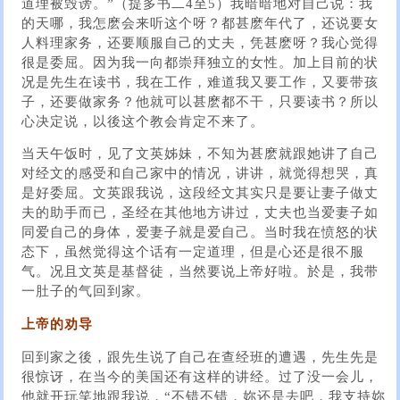
道理被毁谤。”（提多书二4至5）我暗暗地对自己说：我
的天哪，我怎麽会来听这个呀？都甚麽年代了，还说要女
人料理家务，还要顺服自己的丈夫，凭甚麽呀？我心觉得
很是委屈。因为我一向都崇拜独立的女性。加上目前的状
况是先生在读书，我在工作，难道我又要工作，又要带孩
子，还要做家务？他就可以甚麽都不干，只要读书？所以
心决定说，以後这个教会肯定不来了。
当天午饭时，见了文英姊妹，不知为甚麽就跟她讲了自己
对经文的感受和自己家中的情况，讲讲，就觉得想哭，真
是好委屈。文英跟我说，这段经文其实只是要让妻子做丈
夫的助手而已，圣经在其他地方讲过，丈夫也当爱妻子如
同爱自己的身体，爱妻子就是爱自己。当时我在愤怒的状
态下，虽然觉得这个话有一定道理，但是心还是很不服
气。况且文英是基督徒，当然要说上帝好啦。於是，我带
一肚子的气回到家。
上帝的劝导
回到家之後，跟先生说了自己在查经班的遭遇，先生先是
很惊讶，在当今的美国还有这样的讲经。过了没一会儿，
他就开玩笑地跟我说，“不错不错，妳还是去吧，我支持妳