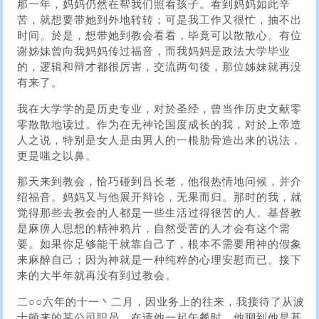
那一年，妈妈仍然在帮我们照看孩子。看到妈妈如此辛
苦，就想要带她到外地转转；可是我工作又很忙，抽不出
时间。於是，想带她到教会看看，毕竟可以散散心。有位
谢姊妹曾向我妈妈传过福音，而我妈妈是政法大学毕业
的，逻辑和辩才都很厉害，交流两句後，那位姊妹就再没
有来了。
我在大学学的是历史专业，对於圣经，曾当作历史文献零
零散散地读过。作为在无神论国度成长的我，对於上帝造
人之说，特别是女人是由男人的一根肋骨造出来的说法，
更是嗤之以鼻。
那天来到教会，恰巧碰到吕长老，他很热情地问候，并介
绍福音。妈妈又与他展开辩论，无果而归。那时的我，就
觉得那些去教会的人都是一些生活过得很苦的人。基督教
是麻痹人思想的精神鸦片，自然受苦的人才会有这个需
要。如果你足够能干就靠自己了，根本不需要用神的假象
来麻醉自己；因为神就是一种纯粹的心理安慰而已。接下
来的大半年就再没有到过教会。
二○○六年的十一丶二月，因业务上的往来，我接待了从波
士顿来的某公司职员。在请他一起午餐时，他聊到他是基