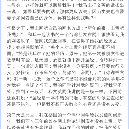
去教会。这样妳就可以顺服我啦！”我马上把文英的话搬出
来说：“如果我要去的话，那你更应该去，因为丈夫也当爱
妻子如同爱自己的身体。你有这样爱我吗？”
气极之下，我上网把自己的网名改成：“新年前夜，上帝把
我抛弃”。和我一起读书的一个台湾朋友在网上很快看到我
的网名改了，便问我怎麽回事。在告诉了她我的经历之
後，她很感慨地说：“每个人对上帝的经历真是很不相
同。”於是跟我讲了她的经历：原来，她第一次被朋友带进
教堂时有些手足无措，於是就随手翻开圣经，恰巧翻到一
页，一句话进入眼帘：我并没有向你要甚麽，“只要你行公
义，好怜悯，存谦卑的心，与你的上帝同行。”（弥迦书六
8）我一听，心想：这个上帝怎麽就不能像对我的同学那样
对我好一点呢？当天，我的同学针对我的疑问，帮我查圣
经，找到了一段话，和文英同我讲的是一模一样。下网前
还跟我说：“圣经是一本不错的书啦，有空的时候去查经班
还是不错的。”但是我不想再去教会的心意还是没有改变。
第二天是元旦，我在德国的一个高中同学给我发信问候新
年。我们两丶三年前曾在网上辩论过到底有没有上帝，所
以後来就没有怎麽联系。我就在回信的时候，把我的经历