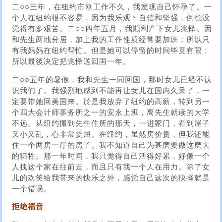
二○○三年，在纽约市刚工作不久，我发现自己怀孕了。一
个人在纽约很不容易，因为我乐观丶自信和坚强，倒也没
觉得有多艰苦。二○○四年五月，我顺利产下女儿兆怿。因
和先生两地分居，加上我的工作性质经常要加班；所以只
有我妈妈在纽约帮忙。但是她可以停留的时间毕竟有限；
所以最後决定把兆怿送回国一年。
二○○五年的暑假，我和先生一同回国，那时女儿已经不认
识我们了。我强烈地感到不能再让女儿在国内久呆了，一
定要带她回美国来。於是我放弃了纽约的高薪，转到另一
个四大会计师事务所之一的安永上班，离先生就读的大学
不远。从纽约搬到先生住所的那天，一进家门，看到屋子
又小又乱，心非常委屈。在纽约，虽然房价贵，但我还能
住一个两房一厅的房子。我不知道自己为甚麽要做这麽大
的牺牲。那一年时间，我只觉得自己活得好累，好像一个
人拽这个家在往前走，而且只有我一个人在用力。除了女
儿的欢笑给我带来的快乐之外，感觉自己这次的抉择就是
一个错误。
拒绝福音