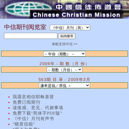
中信期刊阅览室
奉献支持中信 >>
2009年 - 期 数（月 份）
563期 目 录 - 2009年3月
我愿意相信耶稣基督
免费订阅期刊
读後感、意见、代祷事项
免费下载"简体字PDF版"
《中信》月刊有声书
"晓君信箱"