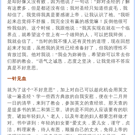
是却好像又没有败，因为他说了一句话：“妳对圣经的了解
有这麽多，但是都还没有信；我对圣经只知道些皮毛，我
却信了。我觉得我真是要感谢上帝，让我认识了祂。”我听
起来总觉得不舒服，我完全没有赢的感觉嘛！反倒他很可
怜我似的。这个时候，我跟他说：“我其实现在就在一个临
界点，就希望这个世上有一个雄辩的人，可以把我辩倒，
我就会信了。”当时的我不懂人还有灵性的道理，现在回想
起来才知道，虽然我的灵性已经准备好了，但我的理性不
肯放过我。他对我说：“我会为妳祷告，希望妳可以常去你
们那的教会。”语气之诚恳，态度之坚决，让我觉得不答应
真是不好意思。
一针见血
就为了这个“不好意思”，加上对自己可以趁此机会用英文
读一遍圣经丶学一些西方典故的自我安慰，便在十二月卅
一日的清早，来到了教会，参加英文的查经班。那天查的
是提多书的第二和第三章。讲的是不同的人应该要有的职
责。诸如年轻妇人丶老人，以及年老的妇人都要怎样做才
对。书中讲到：年轻的妇女要“爱丈夫，爱儿女，谨守，贞
洁，料理家务，待人有恩，顺服自己的丈夫，免得上帝的