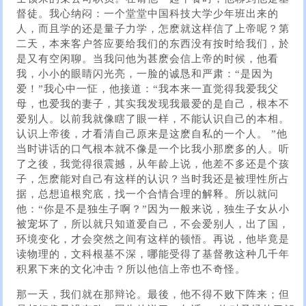
督徒。我心纳闷：一个堂堂中国科技大学少年班出来的
人，而且学的还是量子力学，怎麽就这样信了上帝呢？第
二天，本来客户答应要给我们的东西没有按时给我们，於
是又有空闲聊。当我问他为甚麽会信上帝的时候，他看
我，小小的眼睛闪光亮，一脸的诚恳和严肃：“是因为
爱！”我心中一怔，他接道：“我本来一直觉得我爱我父
母，也爱我的妻子，其实我发现我最爱的是自己，根本不
爱别人。以前我就像瞎了眼一样，不能认识自己的本相。
认识上帝後，才看清自己原来是这麽自私的一个人。 ”他
当时讲话的口气根本就不像是一个比我小那麽多的人。听
了之後，我觉得很震撼，从年龄上说，他差不多还是个孩
子，怎麽能对自己有这样的认识？当时我还是被理性所占
据，总想追根究底，找一个合情合理的解释。所以就问
他：“你是不是独生子啊？”因为一般来说，独生子女从小
被宠坏了，所以就只知道爱自己，不会爱别人，出了国，
环境变化，才会突然之间有这样的顿悟。再说，他毕竟是
读物理的，文科根基不深，哪能受得了基督教这种几千年
积累下来的文化冲击？所以他信上帝也不奇怪。
那一天，我们就在那辩论。最後，他不得不败下阵来；但