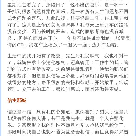
星期把它看完了。那段日子，说不出的喜乐。是一种一下
子找到很多问题答案的喜乐，是一种所有人生问题都不再
成为问题的喜乐。从此以後，只要轻装上阵，跟上帝走就
好了。这真是上帝的美意和恩典！我每天上班开车的路程
没有变少，因为长时间开车，造成的腰酸背痛也没有减
轻， 但是心面就是开心。一年前不知是谁给我的一张赞美
诗的CD，我在车上播放了一遍又一遍，边开车边唱。
生活中的我开始有了改变，先生对我发脾气，我也不对干
了，就祷告求上帝消他怒气，还真管用！工作中的我，管
理的方式也有所改变。之前我是微观管理，使我的职员们
都很紧张；但是自从信靠上帝後，好像就很容易看到他们
做得好的地方，给予很多的表扬和鼓励，开始放手，宏观
管理。交下去的工作，都按时完成，而且还做得不错。
信主耶稣
信或是不信，只有我的心知道。虽然尝到了甜头；但是我
却没有跟任何人讲，甚至是我先生。就是一个人在那偷
乐。为甚麽呢？我的理性不愿意向别人承认我已经信了。
那段时间我自己也想不通为甚麽会相信，而且觉得如果告