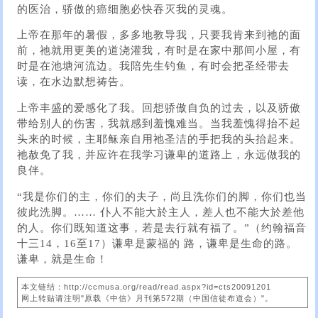
的医治，骄傲的癌细胞必快吞灭我的灵魂。
上帝在那年的暑假，多多地教导我，只要我肯来到祂的面
前，祂就用更美的道浇灌我，有时是在家中那间小屋，有
时是在池塘河流边。我陪先生钓鱼，有时会把圣经带去
读，在水边默想祷告。
上帝丰盛的爱感化了我。回想骄傲自负的过去，以及骄傲
带给别人的伤害，我就感到羞愧难当。当我羞愧得抬不起
头来的时候，主耶稣亲自用祂圣洁的手把我的头抬起来。
祂赦免了我，并应许在我学习谦卑的道路上，永远做我的
良伴。
“我是你们的主，你们的夫子，尚且洗你们的脚，你们也当
彼此洗脚。…… 仆人不能大於主人，差人也不能大於差他
的人。你们既知道这事，若是去行就有福了。”（约翰福音
十三14，16至17）谦卑是蒙福的 路，谦卑是生命的路。
谦卑，就是生命！
本文链结：http://ccmusa.org/read/read.aspx?id=cts20091201
网上转贴请注明"原载《中信》月刊第572期（中国信徒布道会）"。