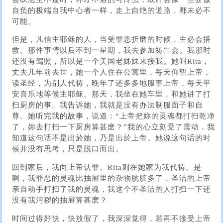
自负的极端自我中心者一样，走上自绝的道路，都未必不
可能。
但是，凡信主耶稣的人，当受罪恶折磨的时候，主必会搭
救。那件事情以后不到一星期，我去参加祷告会。我那时
还没有驾照，所以是一个美国老姊妹来接我。她叫Rita，
丈夫几年前去世，她一个人住在公寓里，每天仰望上帝，
读圣经，为别人代祷，晚年了还多多地服事上帝，每天平
安喜乐地等候主耶稣。那天，我坐在她车里，和她讲了打
扫厨房的事。我告诉她，我就是没有办法制服面子和自
尊。她听完我的故事，说道：“上帝把妳的灵魂都打扫乾净
了，妳去打扫一下厨房算甚麽？”我的心立刻受了震动，我
知道这句话不是出於她，乃是出於上帝。她说这句话的时
候并没有思考，只是脱口而出。
回到家后，我向上帝认罪。Rita则在她家为我代祷。是
啊，我罪恶的灵魂比抽屉里的杂物肮脏多了，圣洁的上帝
亲自动手打扫了我的灵魂，我这个不圣洁的人打扫一下还
没有我污秽的抽屉算甚麽？
时间过得好快，快放假了，我深深觉得，若再不接受上帝