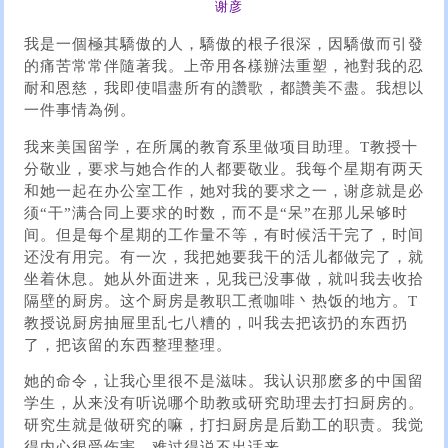
谢彦
我是一個極其驕傲的人，驕傲的根子很深，因驕傲而引發
的痛苦常常伴隨著我。上帝用各樣辦法重塑，祂對我的忍
耐和恩慈，我即使唱盡所有的讚歌，都讚美不盡。我想以
一件事情為例。
我来美国留学，在所属的教育系里做项目助理。T教授十
分敬业，要求与她合作的人都要敬业。我每个星期有两天
和她一起在办公室工作，她对我的要求之一，谢彦就是必
须“干”满合同上要求的时数，而不是“呆”在那儿呆够时
间。但是每个星期的工作量不等，有时候活干完了，时间
还没有用完。有一次，我把她要我干的活儿都做完了，就
坐着休息。她从外面进来，见我已没事做，就叫我去收拾
隔壁的厨房。这个厨房是教职工煮咖啡丶热饭的地方。T
教授说厨房抽屉里乱七八糟的，叫我去把该扔的东西扔
了，把该留的东西整理整理。
她的命令，让我心里很不是滋味。我认识那麽多的中国留
学生，从来没有听说哪个助教或研究助理去打扫厨房的。
研究生就是做研究的嘛，打扫厨房是后勤工的职责。我觉
得内心很受伤害，难过得说不出话来。