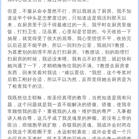
但是，不服从命令显然不行，所以我就去了厨房。我不知
道这半个钟头是怎麽度过的，只知道这是我活到那天以
来，在厨房里干活干得最难过的一天。我平时在厨房里做
饭，打扫卫生，活虽累，心里却是甘甜的。今天收拾一下
抽屉，就觉得受了很大的屈辱。我心里愤愤不平，收拾完
以后还是不能平静。所以一回到办公室，我就问T教授，
为甚麽别的助理不用去打扫厨房。T教授说，别的助理打
扫厨房的时候，我还没来哩。我有点不好意思，就赶快和
她沟通了一下，才稍稍掩饰住我的不满。T教授去厨房拿
东西，回来笑着对我说：“难以置信。”我想，这个夸奖对
后勤工刚好合适，所以不以为然，反而觉得她去厨房是为
了检查我干的活。
我既然信主耶稣，按圣经真理的教导，当然知道是我有问
题，这个问题就是我一直不能解决的骄傲。骄傲，使我非
常顾惜我的面子丶重视我的人格丶维护我的尊严，凡事都
讲人格自尊，这几乎成了我灵魂里的肿瘤。若没有上帝的
医治，癌细胞早就扩散，吞噬我的灵魂。我或许会封闭在
自我这个黑暗圈子里，永远郁郁寡欢；或许会变成一个只
会叹息生不逢时，怀才不遇的可怜虫；或许会像一些骄傲