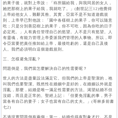
的果子後，就對上帝說：「袮所賜給我，與我同居的女人，
她把那樹上的果子給我，我就吃了。」(創世記三12)他覺得
上帝給他女人，難辭其咎。其實，亞當不是不知道遊戲規
則，上帝早已對他說：「園中各樣樹上的果子，你可以隨意
吃；只是分別善惡樹上的果子，你不可吃，因為你吃的日子
必定死。」人有責任管理自己的慾望。人不是只有慾望。人
有靈魂，有能力管理上帝委派我們管理的人事物。所以，即
令亞當要把責任推卸給上帝，最後吃虧的，還是自己及後
人。我們必須明白這個遊戲規則。
三、怎樣避免淫亂？
問題倒是，我們當怎麼解決自己的性需要呢？
世人的方法是盡量設法滿足它。但我們的上帝是聖潔的，祂
叫我們也要聖潔。既然性在婚姻中是好的，在婚姻以外就是
淫亂，那麼，結婚是唯一滿足性需要的方法。渴望結婚不但
沒錯，而且是正常的。聖經上記：「但要免淫亂的事，男子
當各有自己的妻子；女子也當有自己的丈夫。」(哥林多前書
七2)
不過現實問題倒有兩個：第一，結婚也得有對象才行。不是