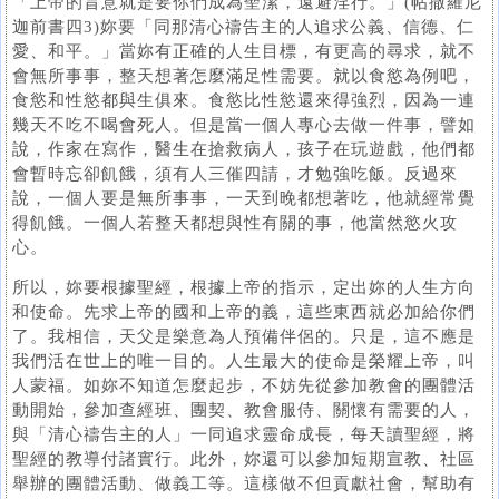
「上帝的旨意就是要你們成為聖潔，遠避淫行。」(帖撒羅尼
迦前書四3)妳要「同那清心禱告主的人追求公義、信德、仁
愛、和平。」當妳有正確的人生目標，有更高的尋求，就不
會無所事事，整天想著怎麼滿足性需要。就以食慾為例吧，
食慾和性慾都與生俱來。食慾比性慾還來得強烈，因為一連
幾天不吃不喝會死人。但是當一個人專心去做一件事，譬如
說，作家在寫作，醫生在搶救病人，孩子在玩遊戲，他們都
會暫時忘卻飢餓，須有人三催四請，才勉強吃飯。反過來
說，一個人要是無所事事，一天到晚都想著吃，他就經常覺
得飢餓。一個人若整天都想與性有關的事，他當然慾火攻
心。
所以，妳要根據聖經，根據上帝的指示，定出妳的人生方向
和使命。先求上帝的國和上帝的義，這些東西就必加給你們
了。我相信，天父是樂意為人預備伴侶的。只是，這不應是
我們活在世上的唯一目的。人生最大的使命是榮耀上帝，叫
人蒙福。如妳不知道怎麼起步，不妨先從參加教會的團體活
動開始，參加查經班、團契、教會服侍、關懷有需要的人，
與「清心禱告主的人」一同追求靈命成長，每天讀聖經，將
聖經的教導付諸實行。此外，妳還可以參加短期宣教、社區
舉辦的團體活動、做義工等。這樣做不但貢獻社會，幫助有