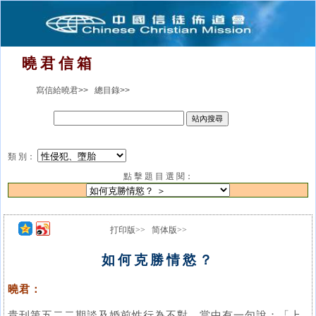
曉 君 信 箱
寫信給曉君>>
總目錄>>
類 別：
點 擊 題 目 選 閱：
打印版>>
简体版>>
如何克勝情慾？
曉君：
貴刊第五二二期談及婚前性行為不對，當中有一句說：「上