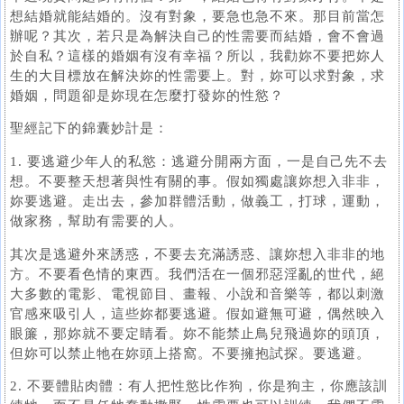
想結婚就能結婚的。沒有對象，要急也急不來。那目前當怎
辦呢？其次，若只是為解決自己的性需要而結婚，會不會過
於自私？這樣的婚姻有沒有幸福？所以，我勸妳不要把妳人
生的大目標放在解決妳的性需要上。對，妳可以求對象，求
婚姻，問題卻是妳現在怎麼打發妳的性慾？
聖經記下的錦囊妙計是：
1. 要逃避少年人的私慾：逃避分開兩方面，一是自己先不去
想。不要整天想著與性有關的事。假如獨處讓妳想入非非，
妳要逃避。走出去，參加群體活動，做義工，打球，運動，
做家務，幫助有需要的人。
其次是逃避外來誘惑，不要去充滿誘惑、讓妳想入非非的地
方。不要看色情的東西。我們活在一個邪惡淫亂的世代，絕
大多數的電影、電視節目、畫報、小說和音樂等，都以刺激
官感來吸引人，這些妳都要逃避。假如避無可避，偶然映入
眼簾，那妳就不要定睛看。妳不能禁止鳥兒飛過妳的頭頂，
但妳可以禁止牠在妳頭上搭窩。不要擁抱試探。要逃避。
2. 不要體貼肉體：有人把性慾比作狗，你是狗主，你應該訓