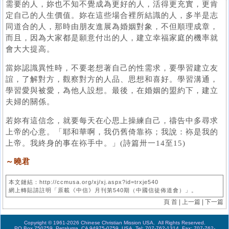
需要的人，妳也不知不覺成為更好的人，活得更充實，更肯
定自己的人生價值。妳在這些場合裡所結識的人，多半是志
同道合的人，那時由朋友進展為婚姻對象，不但順理成章，
而且，因為大家都是願意付出的人，建立幸福家庭的機率就
會大大提高。
當妳認識異性時，不要老想著自己的性需求，要學習建立友
誼，了解對方，觀察對方的人品、思想和喜好。學習溝通，
學習愛與被愛，為他人設想。最後，在婚姻的盟約下，建立
夫婦的關係。
若妳有這信念，就要每天在心思上操練自己，禱告中多尋求
上帝的心意。「耶和華啊，我仍舊倚靠袮；我說：袮是我的
上帝。我終身的事在袮手中。」(詩篇卅一14至15)
～曉君
本文鏈結：http://ccmusa.org/xj/xj.aspx?id=trxje540
網上轉貼請註明「原載《中信》月刊第540期（中國信徒佈道會）」。
頁 首
|
上一篇
|
下一篇
Copyright © 1961-2026 Chinese Christian Mission USA. All Rights Reserved.
PO Box 750759, Petaluma, CA 94975-0759, USA. Tel: 707-762-1314 Fax: 707-762-