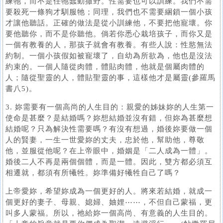
練牠，而不是任牠蠢動撒野。性需要也可以訓練。我們不需
要殺死一條狗才馴服牠；同理，我們也不需要綑鎖一個小孩
才讓他聽話。正確的做法是從小訓練他，不要把他寵壞。你
要他聽你，而不是你聽他。倘若你悉心栽培孩子，而你又是
一個有教養的人，那孩子就會有教養。有些人說：性慾無法
約制。一個小孩假如被寵壞了，自幼為所欲為，他也是沒法
約束的。一個人隨從肉體，體貼肉體，他就是個屬肉體的
人；隨從聖靈的人，體貼聖靈的事，這樣他才是屬靈(參羅馬
書八5)。
3. 妳需要有一個高尚的人生目的：親愛的姊妹妳的人生第一
使命是甚麼？是結婚嗎？妳想結婚並沒有錯，但妳為甚麼想
結婚呢？只為解決性需要嗎？有沒有想過，婚後妳要做一個
人的賢妻，一生一世愛妳的丈夫，忠於他，幫助他，尊敬
他，並服從他呢？在上帝眼中，婚姻是「二人成為一體」。
婚後二人不再是兩個個體，而是一體。因此，雙方都必須互
相遷就，都須有所犧牲。妳準備好犧牲自己了嗎？
上帝愛妳，希望妳成為一個更好的人。將來若結婚，就成一
個更好的妻子、母親、媳婦、妯娌⋯⋯，不但自己蒙福，更
叫多人蒙福。所以，祂給妳一個高尚、有意義的人生目的。