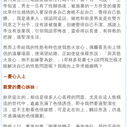
帝知道，男女一旦有了性關係後，被拋棄的一方所受的傷害
比單付出感情的人要深得多自己會瞧不起自己，覺得自己骯
髒。」我是過來人，很認同這話。雖然和前度男友是在雙方
同意之下分手，沒有誰被拋棄，但總覺得自己不潔。感謝上
帝沒有放棄我，引領我認罪悔改，靈命得以長進，有得救的
把握，過聖潔生活。
然而上帝給我的性慾有時也使我慾火攻心，偶爾看見街上情
侶的溫馨場面，便渴望結婚。正如使徒保羅所說：「與其慾
火攻心，倒不如嫁娶為妙。」(哥林多前書七9)請問我怎樣才
能解決自己的性慾問題呢？我能向上帝求婚姻嗎？
～憂心人上
親愛的憂心姊妹：
妳所提出的，相信是很多人心底裡的問題。尤其在這人慾橫
流的世代中，處處充滿了色情誘惑。即令我們要過聖潔生
活，從不主動看色情媒體，可是走在街上，觸目所及，仍逃
不過滿城的色情圍剿。
聖經上記，魔鬼好像「咆哮的獅子，遍地遊行，尋找可吞吃