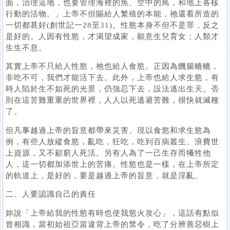
面，治理這地，也要管理海裡的魚、空中的鳥，和地上各樣
行動的活物。」上帝不但賜給人繁殖的本能，祂還看所造的
一切都甚好(創世記一28至31)。性慾本身不但不是罪，反之
是好的。人因有性慾，才渴望成家，願意生兒育女；人類才
生生不息。
其實上帝不只給人性慾，祂也給人食慾。正因為饑腸轆轆，
非吃不可，我們才能活下去。此外，上帝也給人求生慾，有
時人陷於生不如死的光景，仍強忍下去，設法逃出生天。否
則在這苦難重重的世界裡，人人以死逃避苦難，很快就滅種
了。
但凡事越過上帝的旨意都帶來災害。現以食慾和求生慾為
例，有些人放縱食慾，亂吃，狂吃，吃到百病叢生、浪費世
上資源，又不顧窮人死活。另有人為了一己生存而犧牲他
人，這一切都加添世上的苦痛。性慾也是一樣，在上帝所定
的軌道上，是好的，要是越過上帝的旨意，就是淫亂。
二、人要認識自己的責任
妳說「上帝給我的性慾有時也使我慾火攻心」，這話有點似
曾相識，當初始祖亞當違背上帝的禁令，吃了分辨善惡樹上