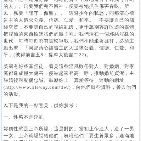
的人」。只要我們稍不留神，便要被牠抓住傷害吞吃。所
以，務要「謹守，儆醒」，「逃避少年的私慾，同那清心禱
告主的人追求公義、信德、仁愛、和平。」不要讓自己的腦
袋空置，不要讓自己的視線亂瞟，更千萬別容許敗壞的媒體
把淫穢的東西輸進我們的腦子裡。我們活在一個邪惡淫亂的
世代，每時每刻都有靈慾爭戰，我們不能坐著捱打，必須主
動出擊，「同那清心禱告主的人追求公義、信德、仁愛、和
平」(彼得前書五8；提摩太後書二22)。
美國有好些基督徒，看見這些淫風敗俗對人、對婚姻、對家
庭都造成極大傷害，便站起來登高一呼，推動婚前貞潔，主
張婚後對配偶忠誠。鼓勵妳上「真愛等待」運動的網址
(http://www.lifeway.com/tlw/)，向他們取些資料，參與他們
的活動。
以下是我的一點意見，供妳參考：
一、性慾不是淫亂
妳稱性慾是上帝所賜，這是對的。當初上帝造人，造了一男
一女。上帝就賜福給他們，吩咐他們「要生養眾多，遍滿地