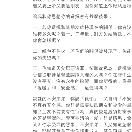
能又要上帝又要這朋友，因你知道上帝厭惡這種
讓我和你思想你的選擇會有甚麼後果：
一、若你選擇和這朋友維持現在的關係，你有沒
維持多久呢？若一、二年後，對方另結新歡，不
你會怎樣呢？
二、紙包不住火，若你們的關係被發現了，你能
你的失望嗎？
三、你知道天父厭惡這罪，卻順從私慾，選擇犯
心信從耶穌基督並認識真理的人嗎？你在罪中生
沒有平安、沒有永生的盼望、而你所得的，僅是
「溫暖」和「安全感」，這值得嗎？
親愛的不安弟弟，你說「很怕」，又自稱「不安
不真有安全感。你只是需要知己朋友和被愛的感
知己朋友不需要有性行為，真的愛是必須對當事
必須是聖潔的。帶著罪污的「愛」只是情慾，會
又叫你承受罪的惡果。不安弟弟，天父知道怎麼
你。耶穌基督為了愛你降世成人，替你頂罪，釘