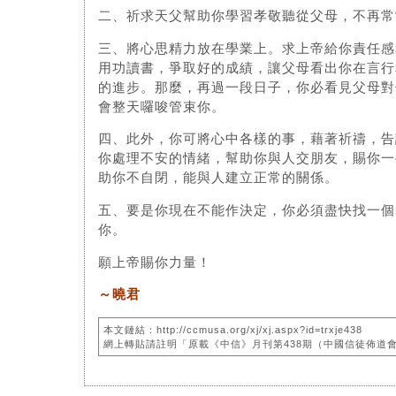
二、祈求天父幫助你學習孝敬聽從父母，不再常
三、將心思精力放在學業上。求上帝給你責任感
用功讀書，爭取好的成績，讓父母看出你在言行
的進步。那麼，再過一段日子，你必看見父母對
會整天囉唆管束你。
四、此外，你可將心中各樣的事，藉著祈禱，告
你處理不安的情緒，幫助你與人交朋友，賜你一
助你不自閉，能與人建立正常的關係。
五、要是你現在不能作決定，你必須盡快找一個
你。
願上帝賜你力量！
～曉君
本文鏈結：http://ccmusa.org/xj/xj.aspx?id=trxje438
網上轉貼請註明「原載《中信》月刊第438期（中國信徒佈道