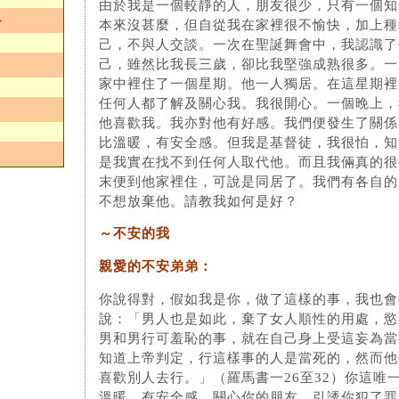
由於我是一個較靜的人，朋友很少，只有一個知
＞
本來沒甚麼，但自從我在家裡很不愉快，加上種
己，不與人交談。一次在聖誕舞會中，我認識了
己，雖然比我長三歲，卻比我堅強成熟很多。一
家中裡住了一個星期。他一人獨居。在這星期裡
任何人都了解及關心我。我很開心。一個晚上，
他喜歡我。我亦對他有好感。我們便發生了關係
比溫暖，有安全感。但我是基督徒，我很怕，知
是我實在找不到任何人取代他。而且我倆真的很
末便到他家裡住，可說是同居了。我們有各自的
不想放棄他。請教我如何是好？
～不安的我
親愛的不安弟弟：
你說得對，假如我是你，做了這樣的事，我也會
說：「男人也是如此，棄了女人順性的用處，慾
男和男行可羞恥的事，就在自己身上受這妄為當
知道上帝判定，行這樣事的人是當死的，然而他
喜歡別人去行。」（羅馬書一26至32）你這唯
溫暖、有安全感、關心你的朋友，引誘你犯了罪