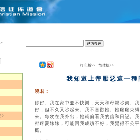
>
打印版>>
简体版>>
：
我知道上帝厭惡這一種
曉君：
妳好。我在家中並不快樂，天天和母親吵架。我
好，但不久又吵起來。我不喜歡她。她處處束縛
潔？
來。每次在我外出，她就偷看我的信和日記。我
都疼愛妹妹，可能因我成績不好，我覺得不公平
庭。