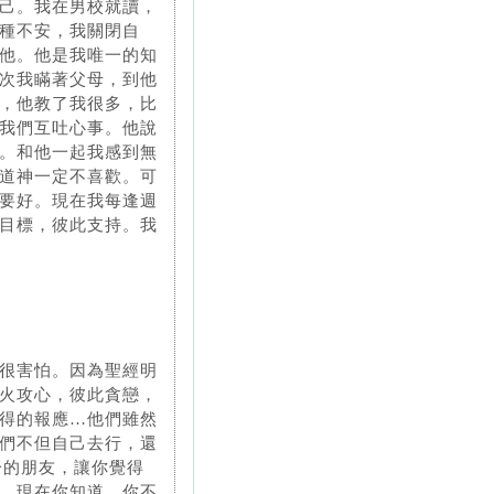
己。我在男校就讀，
種不安，我關閉自
他。他是我唯一的知
次我瞞著父母，到他
，他教了我很多，比
我們互吐心事。他說
。和他一起我感到無
道神一定不喜歡。可
要好。現在我每逢週
目標，彼此支持。我
很害怕。因為聖經明
火攻心，彼此貪戀，
得的報應…他們雖然
們不但自己去行，還
一的朋友，讓你覺得
。現在你知道，你不