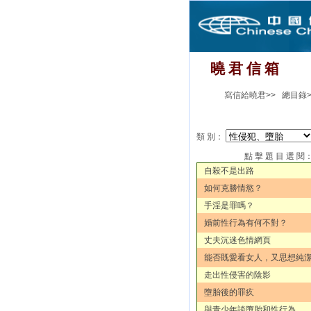
曉 君 信 箱
寫信給曉君>>
總目錄>
類 別：
點 擊 題 目 選 閱
自殺不是出路
如何克勝情慾？
手淫是罪嗎？
婚前性行為有何不對？
丈夫沉迷色情網頁
能否既愛看女人，又思想純
走出性侵害的陰影
墮胎後的罪疚
與青少年談墮胎和性行為