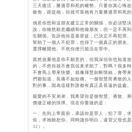
三天復活，勝過罪和死的權勢。只要你真心悔改
赦免，跟從祂，你就可靠祂有力量勝過罪和死的
倘若你想和這朋友建立正常的關係，你必須堅決
說，你雖然願意繼續和他做朋友，但一定不再到
生關係。告訴他你是基督徒，已決定不再犯罪。
幫助了一個人不犯罪，也得了一個真正的朋友。
選擇離開他。不然你便只能活在罪中。
當然放棄他是你不願意的，但我深信你也知道放
的，不然你就不會寫信來求助了，對嗎？很多時
不會馬上帶來快樂。就像揮慧劍斬情絲，會帶來
們都知道，長痛不如短痛。一個智慧而勇敢的人
對的事，因為這樣對誰都有真正及長遠的益處。
親愛的不安弟弟，我希望你是個智慧、勇敢、果
價做正確的抉擇。現在你要做的是：
一、先到上帝面前，承認你是罪人，犯了罪，求
你，求祂饒恕你。同時讓你明白，違背父母也是
32）。