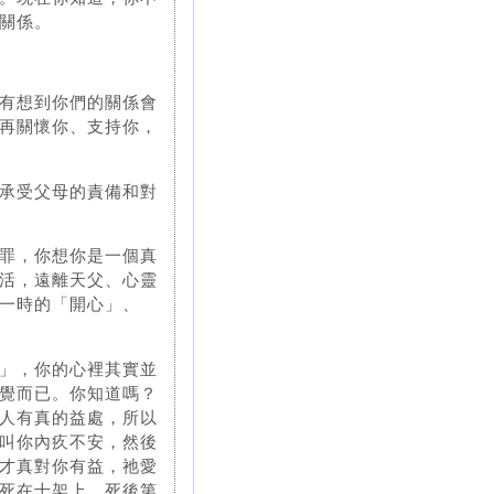
關係。
有想到你們的關係會
再關懷你、支持你，
承受父母的責備和對
罪，你想你是一個真
活，遠離天父、心靈
一時的「開心」、
」，你的心裡其實並
覺而已。你知道嗎？
人有真的益處，所以
叫你內疚不安，然後
才真對你有益，祂愛
死在十架上，死後第