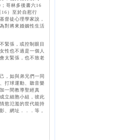
0；哥林多後書六16
至16）至於自慰行
基督徒心理學家說，
為對將來婚姻性生活
不緊張，或控制眼目
女性也不過是一個人
會太緊張，也不致老
己，如與弟兄們一同
、打球運動、聽音樂
加一間教導聖經真
成立細胞小組，彼此
情慾氾濫的世代能持
影、網址．．．等，