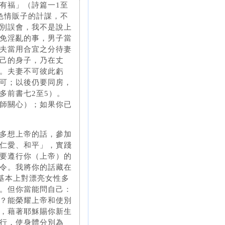
有福」（詩篇一1至
色情販子的計謀，不
別誤會，我不是說上
免淫亂的事，男子當
夫當用合宜之分待妻
己的身子，乃在丈
。夫妻不可彼此虧
可；以後仍要同房，
多前書七2至5）。
師關心）；如果你已
多想上帝的話，參加
仁愛、和平」，實踐
要遵行你（上帝）的
令。我將你的話藏在
基本上對漂亮女性多
。但你當能問自己：
？能榮耀上帝和使別
，藉著耶穌賜你新生
行，使身體分別為