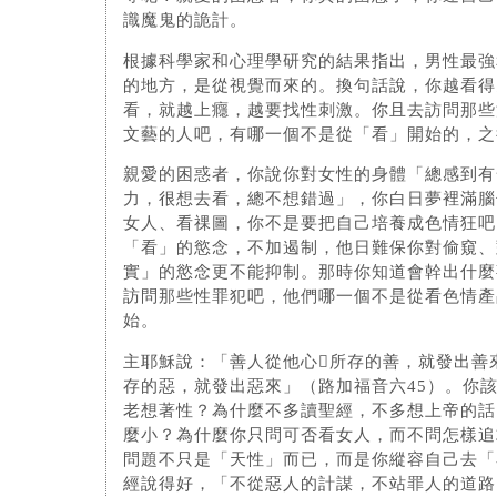
識魔鬼的詭計。
根據科學家和心理學研究的結果指出，男性最強
的地方，是從視覺而來的。換句話說，你越看得
看，就越上癮，越要找性刺激。你且去訪問那些
文藝的人吧，有哪一個不是從「看」開始的，之
親愛的困惑者，你說你對女性的身體「總感到有
力，很想去看，總不想錯過」，你白日夢裡滿腦
女人、看祼圖，你不是要把自己培養成色情狂吧
「看」的慾念，不加遏制，他日難保你對偷窺、
實」的慾念更不能抑制。那時你知道會幹出什麼
訪問那些性罪犯吧，他們哪一個不是從看色情產
始。
主耶穌說：「善人從他心所存的善，就發出善
存的惡，就發出惡來」（路加福音六45）。你
老想著性？為什麼不多讀聖經，不多想上帝的話
麼小？為什麼你只問可否看女人，而不問怎樣追
問題不只是「天性」而已，而是你縱容自己去「
經說得好，「不從惡人的計謀，不站罪人的道路