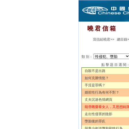
曉 君 信 箱
寫信給曉君>>
總目錄>
類 別：
點 擊 題 目 選 閱
自殺不是出路
如何克勝情慾？
手淫是罪嗎？
婚前性行為有何不對？
丈夫沉迷色情網頁
能否既愛看女人，又思想純潔
走出性侵害的陰影
墮胎後的罪疚
與青少年談墮胎和性行為