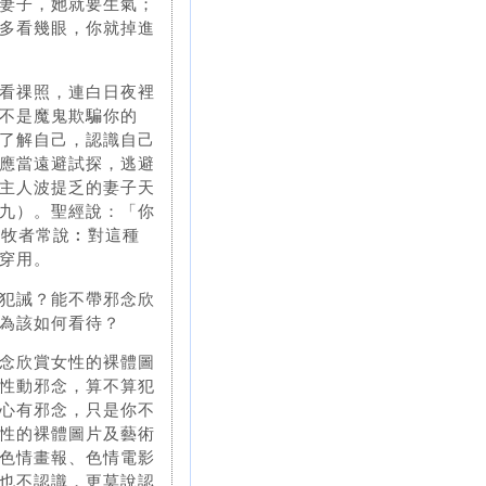
妻子，她就要生氣；
多看幾眼，你就掉進
看祼照，連白日夜裡
不是魔鬼欺騙你的
了解自己，認識自己
應當遠避試探，逃避
主人波提乏的妻子天
九）。聖經說：「你
位牧者常說︰對這種
穿用。
犯誡？能不帶邪念欣
為該如何看待？
念欣賞女性的裸體圖
性動邪念，算不算犯
心有邪念，只是你不
性的裸體圖片及藝術
色情畫報、色情電影
也不認識，更莫說認