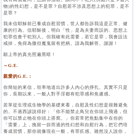
物)的性幻想，是不是罪？自慰若不涉及思想上的犯罪，是不
是罪？
我未信耶穌前已養成自慰習慣，世人都告訴我這是正常、健
康的行為。信耶穌後，明白「性」是為夫妻而設的、思想上
犯罪也會干犯別人。但我確有此需要，若它是罪，我會設法
戒掉，免得為撒但魔鬼留有把柄。請為我解答。謝謝！
願上帝的真光照遍黑暗！
～G.E.
親愛的G.E.：
你簡短的來信，坦率地道出許多人內心的掙扎。其實不只是
你，長期以來，一般人對手淫都有犯罪感和焦慮感。
若單從生理或生物學的基礎來看，自慰及性幻想是很難避免
的。不過西諺說得好：「你不能禁止鳥兒在你頭上飛過，但
你可以禁止牠在你頭上搭窩。」你若常把焦點集中在你的
「需要」上，挽留一掠而過的性幻想和自慰行為，把它們培
養成習慣，那你就像現在一般，有罪疚感。雖然沒人說你，