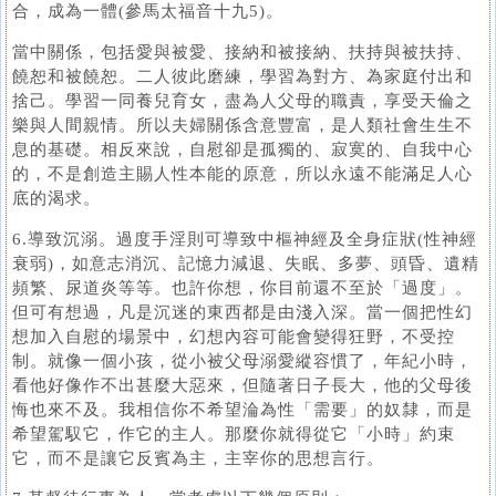
合，成為一體(參馬太福音十九5)。
當中關係，包括愛與被愛、接納和被接納、扶持與被扶持、
饒恕和被饒恕。二人彼此磨練，學習為對方、為家庭付出和
捨己。學習一同養兒育女，盡為人父母的職責，享受天倫之
樂與人間親情。所以夫婦關係含意豐富，是人類社會生生不
息的基礎。相反來說，自慰卻是孤獨的、寂寞的、自我中心
的，不是創造主賜人性本能的原意，所以永遠不能滿足人心
底的渴求。
6.導致沉溺。過度手淫則可導致中樞神經及全身症狀(性神經
衰弱)，如意志消沉、記憶力減退、失眠、多夢、頭昏、遺精
頻繁、尿道炎等等。也許你想，你目前還不至於「過度」。
但可有想過，凡是沉迷的東西都是由淺入深。當一個把性幻
想加入自慰的場景中，幻想內容可能會變得狂野，不受控
制。就像一個小孩，從小被父母溺愛縱容慣了，年紀小時，
看他好像作不出甚麼大惡來，但隨著日子長大，他的父母後
悔也來不及。我相信你不希望淪為性「需要」的奴隸，而是
希望駕馭它，作它的主人。那麼你就得從它「小時」約束
它，而不是讓它反賓為主，主宰你的思想言行。