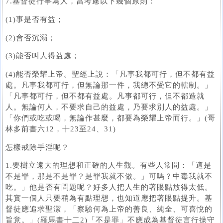
7.基督徒行事為人，當考慮以下幾個原則：
(1)事是否有益；
(2)會否沉溺；
(3)能否叫人得益處；
(4)能否榮耀上帝。聖經上說：「凡事我都可行，但不都有益
處。凡事我都可行，但無論那一件，我總不受它的轄制。」
「凡事都可行，但不都有益處。凡事都可行，但不都造就
人。無論何人，不要求自己的益處，乃要求別人的益處。」
「你們或吃或喝，無論作甚麼，都要為榮耀上帝而行。」(哥
林多前書六12，十23至24、31)
怎樣戒除手淫呢？
1.要樹立遠大的理想和正確的人生觀。有些人常問：「這是
不是罪，那是不是罪？是罪我就不做。」可嗎？中毒我就不
吃。」他是否有問題呢？好多人把人生的著眼點放得太低。
其實一個人只要稍為有點理想，也知道應把著眼點提升。基
督徒應追求聖潔，「察驗何為上帝的善良、純全、可喜悅的
旨意。」(羅馬書十二2)「不是罪」不應成為基督徒言行操守