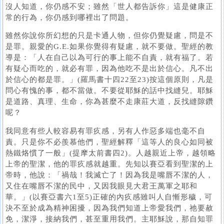
沒人知道，你仍感不安；雖然「世人都告訴你」這是健康正
常的行為，你仍感到哪裡出了問題。
雖然你說你所幻想的只是卡通人物，但你仍覺疑慮，問是不
是罪。親愛的G.E.如果你覺得有疑慮，就不要做。聖經的教
導是：「人在自己以為可行的事上能不自責，就有福了。若
有疑心而吃的，就必有罪，因為他吃不是出於信心。凡不出
於信心的都是罪。」(羅馬書十四22至23)按這個原則，凡是
問心有愧的事，都不當做。不要從耶穌的話中找縫兒。耶穌
是道路、真理、生命，你為甚麼不走康莊大道，反找縫隙鑽
呢？
我同意有些人較容易有罪疚感，另有人作惡多端也毫不自
責。只是你不必羨慕他們，聖經解釋「這等人的良心如同被
熱鐵烙慣了一般」(提摩太前書四2)。人越親近上帝，越領略
上帝的聖潔，他的罪疚感就越重。先知以賽亞看到聖潔的上
帝時，他說：「禍哉！我滅亡了！因為我是嘴唇不潔的人，
又住在嘴唇不潔的民中，又因我眼見大君王萬軍之耶和
華。」(以賽亞書六1至5)正確的內疚感雖叫人自慚形穢，可
決不至於成為精神困擾，因為我們知道上帝愛我們，祂要赦
免，潔淨，接納我們，甚至重用我們。主耶穌說，那自知罪