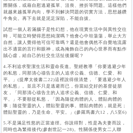
際關係，或藉自慰逃避孤單、沮喪、挫折等問題。這樣他們
就越來越孤單內向，學不到解決問題的切實方法，思想越鑽
牛角尖。再下去就是泥足深陷，不能自拔。
試想一個人若滿腦子是性幻想，他在現實生活中與異性交往
時，可能立時變得思想純潔嗎？他會心中坦蕩蕩，舉止大方
自然，讓人覺得他可信可靠嗎？還是他會偶然不自覺地流露
出不適當的言行和眼神，或為掩飾自己的內心世界而有點作
賊心虛，給自己的社交生活扯後腿呢？
4.不利追求聖潔生活和靈命長進。聖經教導「你要逃避少年
的私慾，同那清心禱告主的人追求公義、信德、仁愛、和
平。」(提摩太後書二22)這裡說得很清楚，「要逃避少年人
的私慾」。並且不只是逃避而已，你當結交好的基督徒朋
友，「同那清心禱告主的人追求公義、信德、仁愛、和
平。」不要順從私慾，「因為隨從肉體的人，體貼肉體的
事；隨從聖靈的人，體貼聖靈的事。體貼肉體的，就是死；
體貼聖靈的，乃是生命、平安。」(參羅馬書六12，八5至6)
5.不是滿足性慾的正當途徑。你說得對，性是為夫妻而設，
同時也為繁殖後代(參創世記一28)。性關係使男女二人聯