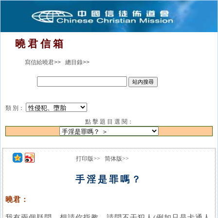
曉 君 信 箱
寫信給曉君>>
總目錄>>
類 別：
點 擊 題 目 選 閱：
打印版>>
简体版>>
手淫是罪嗎？
曉君：
我有兩個疑問，想請你指教。請問不干犯人(例如只是卡通人