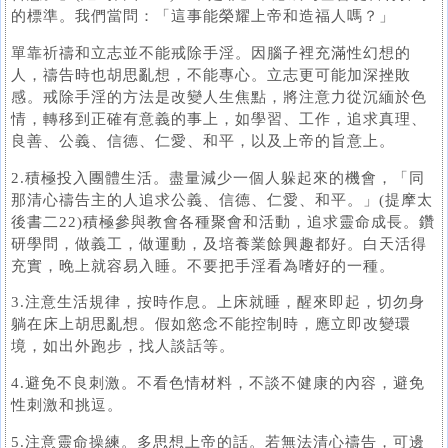
的標準。我們當問：「這事能榮耀上帝和造福人嗎？」
單靠祈禱和立志並不能戒除手淫。因腦子裡充滿性幻想的
人，禱告時也胡思亂想，不能專心。立志更可能加深挫敗
感。戒除手淫的方法是改變人生焦點，將注意力從沉緬於色
情，轉移到正確有意義的事上，如學習、工作，追求真理、
良善、公義、信德、仁愛、和平，以及上帝的旨意上。
2.積極投入團體生活。盡量減少一個人躲起來的機會，「同
那清心禱告主的人追求公義、信德、仁愛、和平。」(提摩太
後書二22)積極參與教會各種聚會和活動，追求靈命成長。鑽
研學問，做義工，做運動，及培養業餘興趣都好。白天活得
充實，晚上就容易入睡。不要把手淫看為嗜好的一種。
3.注意生活規律，按時作息。上床就睡，醒來即起，切勿身
躺在床上胡思亂想。假如慾念不能控制時，應立即改變環
境，如出外跑步，找人談話等。
4.避免不良刺激。不看色情材料，不談不健康的內容，避免
性刺激和挑逗。
5.注意靈命操練。多思想上帝的話。若無法清心禱告，可邊