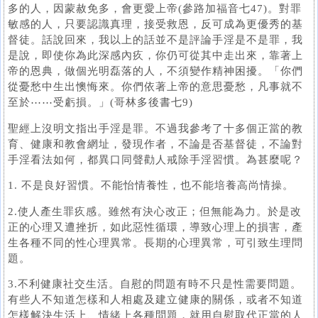
多的人，因蒙赦免多，會更愛上帝(參路加福音七47)。對罪
敏感的人，只要認識真理，接受救恩，反可成為更優秀的基
督徒。話說回來，我以上的話並不是評論手淫是不是罪，我
是說，即使你為此深感內疚，你仍可從其中走出來，靠著上
帝的恩典，做個光明磊落的人，不須變作精神困擾。「你們
從憂愁中生出懊悔來。你們依著上帝的意思憂愁，凡事就不
至於⋯⋯受虧損。」(哥林多後書七9)
聖經上沒明文指出手淫是罪。不過我參考了十多個正當的教
育、健康和教會網址，發現作者，不論是否基督徒，不論對
手淫看法如何，都異口同聲勸人戒除手淫習慣。為甚麼呢？
1. 不是良好習慣。不能怡情養性，也不能培養高尚情操。
2.使人產生罪疚感。雖然有決心改正；但無能為力。於是改
正的心理又遭挫折，如此惡性循環，導致心理上的損害，產
生各種不同的性心理異常。長期的心理異常，可引致生理問
題。
3.不利健康社交生活。自慰的問題有時不只是性需要問題。
有些人不知道怎樣和人相處及建立健康的關係，或者不知道
怎樣解決生活上、情緒上各種問題，就用自慰取代正當的人