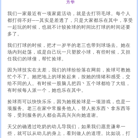
方华
我们一家最近有一项家庭活动，就是去打羽毛球。每个人
都打得不好──其实是差透了，只是大家都乐在其中，享受
一起玩的时候，也就不计较捡球的时间比打球的时间还要
多了。
我们打球的时候，把才一岁半的老三也带到球场去。她在
场内到处荡，或是自己玩一只塑胶小球，有些时候，又担
任我们的球僮，帮忙捡球。
因为球技实在太差，我们的球纷纷落在网前，捡球可教她
忙个不了。她把地上的球捡起来，按她的情绪和感受，交
给不同的人。有时候一股脑儿把四丶五个球都给了大组，
有时候每人派一个，她也乐在其中。
捡球而可以快快乐乐，因为她视捡球是一项游戏，也是一
项服务。老三在家中常服务他人，替人捡东西丶拿东西等
等，受到服务的人都会高高兴兴向她道谢。
天父的确透过吃奶的幼儿导我们，如果我们愿意谦卑一
些，就可以从幼儿的身上，看到做人的道理。比如说，打