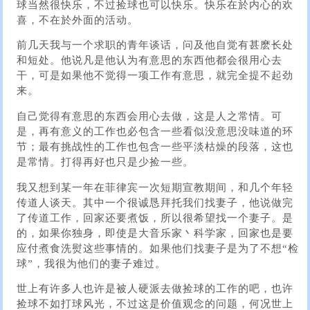
球当然很快乐，不过捡球也可以快乐。快乐在於内心的欢
喜，不在於外面的活动。
前几天我与一个求职的青年谈话，问及他自觉有甚麽长处
和短处。他说凡是他认为有意思的东西他都会很用心去
干，可是如果他不觉得一项工作有意思，就完全提不起劲
来。
自己觉得有意思的东西会用心去做，这是人之常情。可
是，再有意义的工作也必包含一些看似没意思没味道的环
节；最有挑战性的工作也包含一些平淡枯燥的段落，这也
是常情。打得再好也只是少捡一些。
我又想到某一年在菲律宾一次短期宣教期间，和几个年轻
传道人谈天。其中一个很诚恳拜托我们找妻子，他说做完
了传道工作，回家还要煮饭，所以很希望找一个妻子。是
的，如果你独身，即使是大音乐家丶科学家，回家也是要
应付煮食洗熨这些事情的。如果他们找妻子是为了不想“检
球”，我很为他们的妻子难过。
世上有许多人也许是被人硬派去做捡球的工作的吧，也许
捡球不如打球风光，不过这是价值观念的问题，何况世上