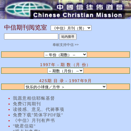
中信期刊阅览室
奉献支持中信 >>
1997年 - 期 数（月 份）
425期 目 录 - 1997年9月
我愿意相信耶稣基督
免费订阅期刊
读後感、意见、代祷事项
免费下载"简体字PDF版"
《中信》月刊有声书
"晓君信箱"