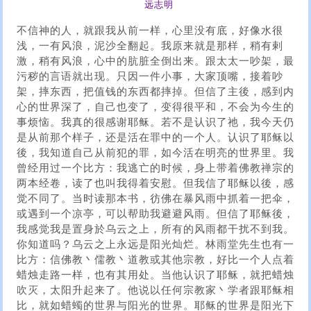
远志明
不信神的人，就跟我从前一样，心里没有底，好像水很
浅，一有风浪，泥沙全翻起。我原来就是那样，稍有剌
激，稍有风浪，心中的肮脏全倒出来。跟太太一吵架，最
污秽的言语就出现。只因一件小事，大家顶嘴，接着吵
架，摔东西，把值钱的东西都摔掉。但信了主後，感到内
心的世界深了，自己也变了，变得很平和，不会为今生的
事烦恼。我真的很感谢耶稣。若不是认识了祂，我今天仍
是从前那个样子，还是活在罪中的一个人。认识了耶稣以
後，我知道自己从前犯的罪，如今活在明亮的世界里。我
曾经用过一个比方：我逃亡的时候，身上带着佛教禅宗的
两本经卷，读了也叫我得着安慰。但我信了耶稣以後，感
觉不同了。当时读那本书，彷佛在暴风雨中抓着一把伞，
或遇到一个凉亭，可以帮助我避避风雨。但信了耶稣後，
我感觉我是置身於乌云之上，所有的风雨都干扰不到我。
你知道吗？乌云之上永远是阳光灿烂。林雨堂先生也有一
比方：信佛教丶儒教丶道教或其他宗教，好比一个人点着
蜡烛走路一样，也有其用处。当他认识了耶稣，就把蜡烛
吹灭，太阳升起来了。他说以任何宗教家丶学者跟耶稣相
比，就如蜡蠋的世界与阳光的世界。耶稣的世界是阳光下