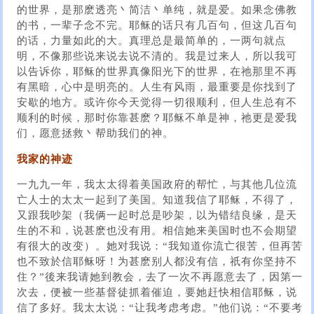
的世界，是那麽透亮丶简洁丶单纯，就是爱。如果念佛教
的书，一辈子念不完。耶稣的话只有几百句，但这几百句
的话，力量如此的大。真理总是最简单的，一两句就点
明，不像那些说来说去说不清的。我是过来人，所以我可
以告诉你，耶稣的世界真像阳光下的世界，在祂那里不再
有黑暗，心中是明亮的。人生有风雨，最重要是你找到了
安歇的地方。或许你今天觉得一切很顺利，但人生总有不
顺利的时候，那时你靠甚麽？耶稣不单是神，祂更是爱我
们，愿意拯救丶帮助我们的神。
我家的神迹
一九九一年，我太太得着美国政府的帮忙，与其他几位流
亡人士的太太一起到了美国。知道我信了耶稣，不得了，
又跟我吵架（我俩一起时总是吵架，以为错结良缘，是天
生的不和，说甚麽也没有用。相信她来美国时也不会期望
有很大的改变）。她对我说：“我知道你流亡很苦，但再苦
也不致於信耶稣呀！为甚麽别人都没有信，祇有你坚持不
住？”後来我请她到教会，去了一次不再愿意去了，因第一
次去，便被一些基督徒抓着催迫，要她赶快相信耶稣，说
信了多好。我太太说：“让我考虑考虑。”他们说：“不要考