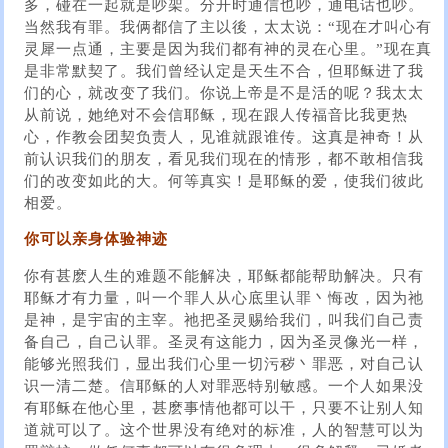
多，碰在一起就是吵架。分开时通信也吵，通电话也吵。
当然我有罪。我俩都信了主以後，太太说：“现在才叫心有
灵犀一点通，主要是因为我们都有神的灵在心里。”现在真
是非常默契了。我们曾经认定是天生不合，但耶稣进了我
们的心，就改变了我们。你说上帝是不是活的呢？我太太
从前说，她绝对不会信耶稣，现在跟人传福音比我更热
心，作教会团契负责人，见谁就跟谁传。这真是神奇！从
前认识我们的朋友，看见我们现在的情形，都不敢相信我
们的改变如此的大。何等真实！是耶稣的爱，使我们彼此
相爱。
你可以亲身体验神迹
你有甚麽人生的难题不能解决，耶稣都能帮助解决。只有
耶稣才有力量，叫一个罪人从心底里认罪丶悔改，因为祂
是神，是宇宙的主宰。祂把圣灵赐给我们，叫我们自己责
备自己，自己认罪。圣灵有这能力，因为圣灵像光一样，
能够光照我们，显出我们心里一切污秽丶罪恶，对自己认
识一清二楚。信耶稣的人对罪恶特别敏感。一个人如果没
有耶稣在他心里，甚麽事情他都可以干，只要不让别人知
道就可以了。这个世界没有绝对的标准，人的智慧可以为