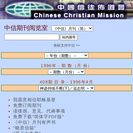
中信期刊阅览室
奉献支持中信 >>
1996年 - 期 数（月 份）
408期 目 录 - 1996年4月
我愿意相信耶稣基督
免费订阅期刊
读後感、意见、代祷事项
免费下载"简体字PDF版"
《中信》月刊有声书
"晓君信箱"