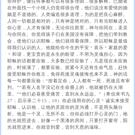
罪辩护，做任何事都可以有很多理由，很多解释。已婚者
在外面找一个小情人仍觉得很合理，他们说没有爱情的婚
姻是不道德的。人类编造很多道理，为的是把良心麻醉。
人间一切都是相对的，只有神是绝对的。只有当耶稣进入
你心里，人才有保障，无论你往那里，神与你同在，圣灵
与你同在。你觉得孩子们在美国没有保障，把他们带到教
会，使他们认识耶稣，他们就得着保障。所以耶稣是最值
得我们认识的人。他能给你今生的平安丶喜乐丶家庭的爱
丶和谐，更宝贵的是永生的盼望，不用为灵魂担心。因为
耶稣的话都要应验，大多数已经应验了，凡是现在未应验
的，时候满了，都要应验。抓紧今天还有生命气息，赶快
接受耶稣作你救主，免得死後灵魂後悔也来不及，神的话
每一句都要应验：“按着定命，人人都有一死，死後且有审
判。”“若有人名字没记在生命册上的，他就被扔在火湖
里。”“他们必昼夜受痛苦，直到永永远远。”（希伯来书九
27；启示录二十15，10）你必须用你的心灵丶诚实来接受
耶稣，认识祂，让他的灵跟你的灵沟通，不是用头脑分
析。他是一个灵，无所不在，但你必须打开心灵的门，祂
的光就照进去，好像一个黑漆的房间，只要打开窗帘，阳
光就照进来。你就尝到爱，尝到天恩的滋味。