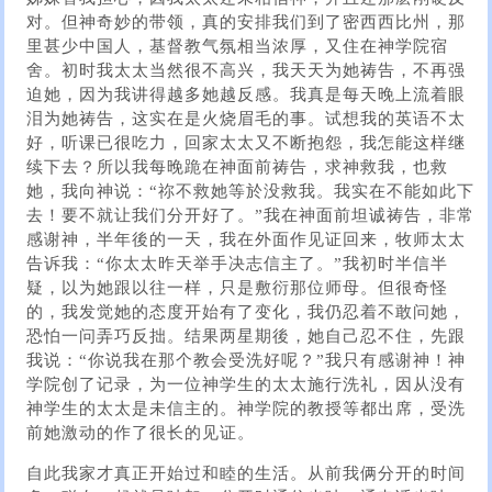
对。但神奇妙的带领，真的安排我们到了密西西比州，那
里甚少中国人，基督教气氛相当浓厚，又住在神学院宿
舍。初时我太太当然很不高兴，我天天为她祷告，不再强
迫她，因为我讲得越多她越反感。我真是每天晚上流着眼
泪为她祷告，这实在是火烧眉毛的事。试想我的英语不太
好，听课已很吃力，回家太太又不断抱怨，我怎能这样继
续下去？所以我每晚跪在神面前祷告，求神救我，也救
她，我向神说：“祢不救她等於没救我。我实在不能如此下
去！要不就让我们分开好了。”我在神面前坦诚祷告，非常
感谢神，半年後的一天，我在外面作见证回来，牧师太太
告诉我：“你太太昨天举手决志信主了。”我初时半信半
疑，以为她跟以往一样，只是敷衍那位师母。但很奇怪
的，我发觉她的态度开始有了变化，我仍忍着不敢问她，
恐怕一问弄巧反拙。结果两星期後，她自己忍不住，先跟
我说：“你说我在那个教会受洗好呢？”我只有感谢神！神
学院创了记录，为一位神学生的太太施行洗礼，因从没有
神学生的太太是未信主的。神学院的教授等都出席，受洗
前她激动的作了很长的见证。
自此我家才真正开始过和睦的生活。从前我俩分开的时间