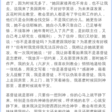
虑了，因为时候无多了。”她回家後再也不肯去，也不让我
去。说我来了美国两年，不好好学英语，为未来谋发展，
反花时间去教堂。教会里的人都是有了学位和工作的人，
他们只是会到教会找交际，不是我们的分儿。她更告诉
我，她不会信耶稣的。她自小凡事只靠自己，已足够有
馀，不须靠神（她年青时已入了共产党，是妇联主任，又
自己考上研究生，很顺利）。为了信仰，我们又吵架。她
说：“你不是基督徒吗？为甚麽跟我吵架？为甚麽没有好模
样？”但有时我觉得我无法压抑自己，我稍让步她就更前
攻。有一次我对她说：“好，我让妳看看如果我不是基督徒
是怎麽样。”我放开一切约束，又在那里摔东西，那时她不
作声。我的女儿（六岁大，很喜欢到教会）悄悄地递给我
一张纸条，用英文写着：“你是基督徒吗？”感谢神，藉着
女儿提醒了我，我是基督徒，不可以伪装非基督徒。我马
上走回房里，关上门，跪下哭着祷告。我甚麽时候回到神
那里，甚麽时候就有平安。
基督徒就是那样，只要你一想到神，你的心马上就平静下
来。特别是当你向神祷告的时候，呼求祂的名字，心就安
静下来。後来我决定到密西西比州念神学，教会有些弟兄
姊妹替我担心，因我太太还未相信神，并且还那麽刚硬反