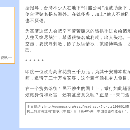
据报导，台湾不少人在地下“仲赌公司”推波助澜下
使台湾赌名扬名海外。在钱多多，加上“输人不输阵
也不厌倦。
为甚麽这些人会把辛辛苦苦赚来的钱拱手进贡给赌
人整天绞尽脑汁，希望很快名成利就，出人头地。
空虚，要找寻剌激，除了放纵情欲，就赌博喝酒，
己。
资讯>>
* * * * *
印度一位政府高官花费三千万元，为其子安排本世
师，邀请了三十万名宾客，这个豪华婚礼令人侧目
在一个贫穷落後丶民不聊生的国土上，举行如此铺
炫耀身份和财富，还有甚麽意义呢？正是：“朱门酒
本文链结：http://ccmusa.org/read/read.aspx?id=cts19960105
网上转贴请注明"原载《中信》月刊第405期（中国信徒布道会）"。