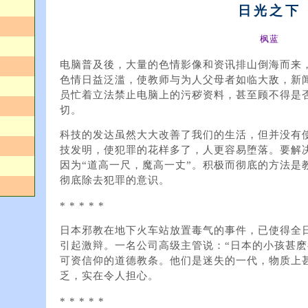
日光之下
枫蓝
电脑普及後，大量的色情影像和资讯排山倒海而来
色情日益泛滥，使教师与为人父母者如临大敌，新
员忙着立法禁止电脑上的污秽资料，甚至顾不得是
切。
科技的发达虽然大大改善了我们的生活，但并没有
技发明，使犯罪的花样多了，人更容易堕落。要解决
因为“道高一尺，魔高一丈”。积极而彻底的方法是
彻底除去犯罪的意识。
* * * * *
日本邪教在地下火车站放置毒气的事件，已使得全
引起激辩。一名公司高级主管说：“日本的小孩甚
可资信仰的道德教条。他们是迷失的一代，物质上
乏，实在令人担心。
* * * * *