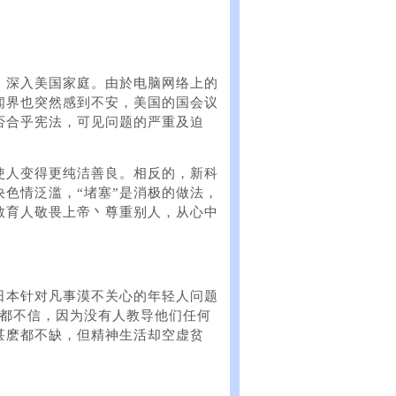
，深入美国家庭。由於电脑网络上的
闻界也突然感到不安，美国的国会议
否合乎宪法，可见问题的严重及迫
使人变得更纯洁善良。相反的，新科
色情泛滥，“堵塞”是消极的做法，
教育人敬畏上帝丶尊重别人，从心中
日本针对凡事漠不关心的年轻人问题
麽都不信，因为没有人教导他们任何
甚麽都不缺，但精神生活却空虚贫