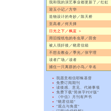
我和我的演艺事业都更新了／红虹
迎玉小记／方华
造物设计的奇妙／陈天桥
至高者／何天择
日光之下／枫蓝 ＞
用旧报纸包的冬虫草／田舍
被人强奸後／晓君信箱
不想去教会／季光／张宇理
读者广场／读者
捕住一只离群的小鸟／辛名
我愿意相信耶稣基督
免费订阅期刊
读後感、意见、代祷事项
免费下载"简体字PDF版"
《中信》月刊有声书
"晓君信箱"
"观点与角度"
订阅"中信快邮"