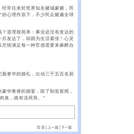
，经常往来於世界知名赌城豪赌，而
”的心理作祟下，不少民众赌遍全球
场？道理很简单：事业还没有发达的
一旦发达了，却因为生活紧张丶心灵
以尽情满足每一种官感需要来麻醉自
纪最奢华的婚礼，出动三千五百名厨
。
张豪华奢侈的婚宴，除了制造新闻，
肉臭，路有冻死骨。”
页 首
|
上一篇
|
下一篇