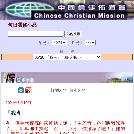
每日靈修小品
年 份：
月 份：
目 錄
打印版 >>
简体版 >>
2024年5月10日
「我肯」
有一個長大痲瘋的來拜祂，說：「主若肯，必能叫我潔淨
了。」耶穌伸手摸他，說：「我肯，你潔淨了吧！」他的