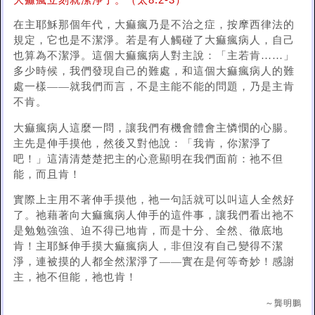
大痲瘋立刻就潔淨了。（太8:2-3）
在主耶穌那個年代，大痲瘋乃是不治之症，按摩西律法的
規定，它也是不潔淨。若是有人觸碰了大痲瘋病人，自己
也算為不潔淨。這個大痲瘋病人對主說：「主若肯……」
多少時候，我們發現自己的難處，和這個大痲瘋病人的難
處一樣——就我們而言，不是主能不能的問題，乃是主肯
不肯。
大痲瘋病人這麼一問，讓我們有機會體會主憐憫的心腸。
主先是伸手摸他，然後又對他說：「我肯，你潔淨了
吧！」這清清楚楚把主的心意顯明在我們面前：祂不但
能，而且肯！
實際上主用不著伸手摸他，祂一句話就可以叫這人全然好
了。祂藉著向大痲瘋病人伸手的這件事，讓我們看出祂不
是勉勉強強、迫不得已地肯，而是十分、全然、徹底地
肯！主耶穌伸手摸大痲瘋病人，非但沒有自己變得不潔
淨，連被摸的人都全然潔淨了——實在是何等奇妙！感謝
主，祂不但能，祂也肯！
～龔明鵬