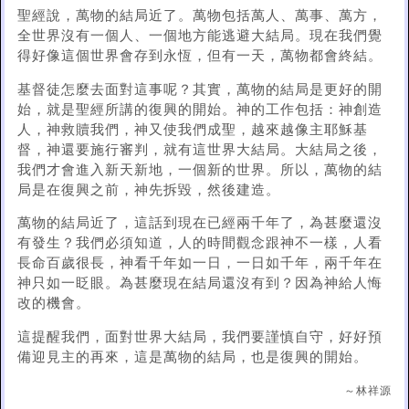
聖經說，萬物的結局近了。萬物包括萬人、萬事、萬方，
全世界沒有一個人、一個地方能逃避大結局。現在我們覺
得好像這個世界會存到永恆，但有一天，萬物都會終結。
基督徒怎麼去面對這事呢？其實，萬物的結局是更好的開
始，就是聖經所講的復興的開始。神的工作包括：神創造
人，神救贖我們，神又使我們成聖，越來越像主耶穌基
督，神還要施行審判，就有這世界大結局。大結局之後，
我們才會進入新天新地，一個新的世界。所以，萬物的結
局是在復興之前，神先拆毀，然後建造。
萬物的結局近了，這話到現在已經兩千年了，為甚麼還沒
有發生？我們必須知道，人的時間觀念跟神不一樣，人看
長命百歲很長，神看千年如一日，一日如千年，兩千年在
神只如一眨眼。為甚麼現在結局還沒有到？因為神給人悔
改的機會。
這提醒我們，面對世界大結局，我們要謹慎自守，好好預
備迎見主的再來，這是萬物的結局，也是復興的開始。
～林祥源