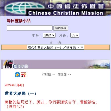
每日靈修小品
年 份：
月 份：
目 錄
打印版 >>
简体版 >>
2024年5月4日
世界大結局（一）
萬物的結局近了。所以，你們要謹慎自守，警醒禱告。
（彼前4:7）