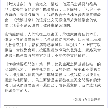
《荒漠甘泉》有一篇短文，講述一個羅馬士兵要前往某
地，嚮導告訴他此去可能會喪命，士兵回答：「活著不是
必須的，去是必須的。」我們教會合法地逐步恢復實體聚
會，《荒漠甘泉》的這篇短文同樣適用於實體聚會的恢
復：活著不是必須的，敬拜主是必須的。
疫情緩解後，人們恢復上班復工，承擔家庭責任的本分。
恢復正常的實體敬拜，也是基督徒的本分。回公司上班和
去教會敬拜主，都有病毒感染風險，區別只在：上班可以
賺錢，實體聚會可以按照聖經教導聚集敬拜主。網絡聚會
終歸只能是暫時的權宜之計，不能代替實體敬拜。
《海德堡要理問答》第一問，論及生死之間基督徒唯一的
安慰時說道：「在生死之間，我的身體、靈魂都不屬我自
己，卻是屬我信實的救主耶穌基督……使我從此以後甘心
樂意為祂而活。」為主而活是基督徒在生死之間當有的活
法，因我們身體靈魂不屬自己，而是屬主的，我們或活或
死總是主的人。
～馮海（作者是師母）