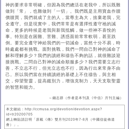
神的要求非常明確，但因為我們總活在老我中，所以既難
做到「常」，也難做到「一切」。我們既是主用寶血作贖
價贖買，我們就成了主的人，當尊主為大，捨棄老我，完
全遵守。但是現實中，我們常常是有選擇性遵守祂的誡
命，更多的時候是老我與新我抵觸，做一些神不喜悅的
事。特別是在困難、苦難、誘惑面前常常軟弱，甚至跌
倒。要完全遵守神給我們的一切誡命，當然十分不易，時
時處處都有挑戰。面對挑戰，我們一問自己對神的誡命了
解和理解多少？我們的讀經和禱告不夠的話，就很難談迎
接挑戰。二問自己對神的誡命順服多少？我們需要立志行
善，不立志不行，但光立志也不行，因為行出來常身不由
己。所以我們當在持續讀經的基礎上不住禱告，與主相
交，仰望聖靈，提高鑑別力，增強克制力，天天支取聖靈
的智慧和能力。
～錢志群（作者是本刊及《中信》月刊主編）
本文鏈結：http://ccmusa.org/devotion/devotion.aspx?
id=tr20200705
網上轉貼請註明「原載《傳》雙月刊2020年7-8月（中國信徒佈道
會）」。