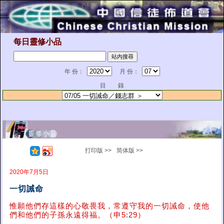
每日靈修小品
年 份：
月 份：
目 錄
打印版 >>
简体版 >>
2020年7月5日
一切誡命
惟願他們存這樣的心敬畏我，常遵守我的一切誡命，使他
們和他們的子孫永遠得福。（申5:29）