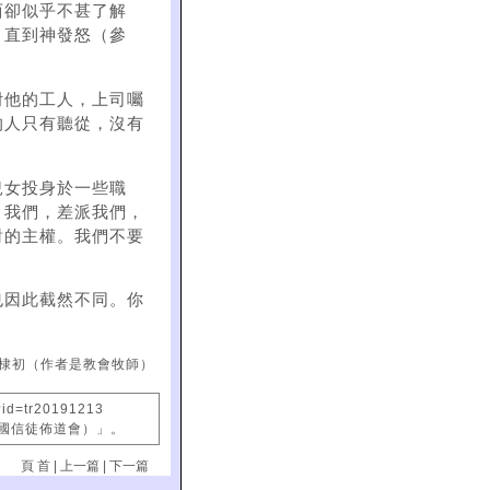
西卻似乎不甚了解
，直到神發怒（參
咐他的工人，上司囑
的人只有聽從，沒有
兒女投身於一些職
」我們，差派我們，
對的主權。我們不要
也因此截然不同。你
棣初（作者是教會牧師）
?id=tr20191213
中國信徒佈道會）」。
頁 首
|
上一篇
|
下一篇