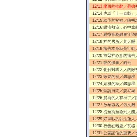
12/13 摩西的推辭／蘇棣
12/14 也談「十一奉獻
12/15 給予的祝福／陳明
12/16 眼流熱淚，心中
12/17 尋找肯為教會守
12/18 神的居所／黃天賜
12/19 禱告本身就是行
12/20 抓緊神心意的禱
12/21 愛的服事／雨云
12/22 化解對猶太人的
12/23 敬畏的福／錢志群
12/24 始祖的家／錢志群
12/25 聖誕自問／姜武城
12/26 貧窮的人有福了
12/27 放棄虛名／張文彪
12/28 從至窮至微到大
12/29 好爭吵的以法蓮
12/30 行善在暗處／瓦器
12/31 公開認信的重要