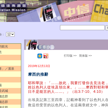
份：
／劉銳光
光
打印版 >>
简体版 >>
2019年12月13日
貧者」／溪泉
摩西的推辭
耶和華說：「……故此，我要打發你去見法老
賜
姓以色列人從埃及領出來。」……摩西對耶和
／姜武城
日不是能言的人……。」（出3:7-10、4:10）
／錢志群
出埃及記第三至四章，記載神看到了以色列人
／錢志群
救這些受苦的以色列人。在這兩章經文中，神
／錢志群