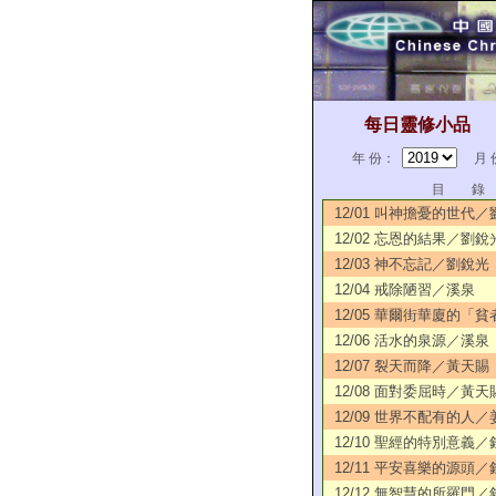
每日靈修小品
年 份：
月 
目 錄
12/01 叫神擔憂的世代
12/02 忘恩的結果／劉銳
12/03 神不忘記／劉銳光
12/04 戒除陋習／溪泉
12/05 華爾街華廈的「
12/06 活水的泉源／溪泉
12/07 裂天而降／黃天賜
12/08 面對委屈時／黃天
12/09 世界不配有的人
12/10 聖經的特別意義
12/11 平安喜樂的源頭
12/12 無智慧的所羅門