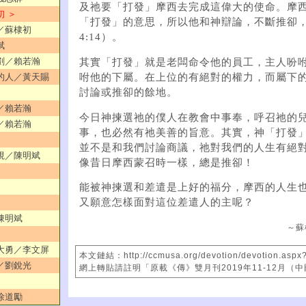
及祂要「打發」摩西去完成這偉大的使命。摩
初 ＞
「打發」的意思，所以他和神辯論，不斷推卻
」／蘇棣初
4:14）。
斌
籌劃／賴若瀚
其實「打發」就是老闆命令他的員工，主人吩
咐他的下屬。在上位的有絕對的權力，而屬下
望的人／黃天賜
討論或推卻的餘地。
動／賴若瀚
今日神揀選祂的僕人在教會中事奉，呼召祂的
告／賴若瀚
事，也必然有祂美善的旨意。其實，神「打發
並不是和我們討論商議，祂對我們的人生有絕
敵視／陳明斌
像昔日摩西蒙召時一樣，總是推卻！
能被神揀選和差遣是上好的福分，摩西的人生
又願意怎樣面對這位差遣人的主呢？
／陳明斌
～蘇
能大勇／李文屏
本文鏈結：http://ccmusa.org/devotion/devotion.aspx
人／劉銳光
網上轉貼請註明「原載《傳》雙月刊2019年11-12月（
／徐道勵