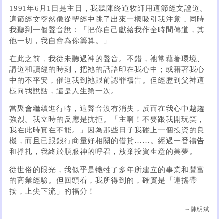
1991年6月1日是主日，我聽陳終道牧師用這節經文證道。
這節經文突然像從聖經中跳了出來一樣吸引我注意，同時
我聽到一個聲音說：「把你自己獻給我作全時間傳道，其
他一切，我自會為你籌算。」
在此之前，我從未聽過神的聲音。不錯，祂常藉著環境、
講道和讀經的時刻，把祂的話語印在我心中；或藉著我心
中的不平安，催迫我到祂跟前認罪禱告。但經歷到父神這
樣向我說話，還是人生第一次。
當聚會繼續進行時，這聲音沒有消失，反而在我心中越趨
強烈。我立時的反應是抗拒。「主啊！不要跟我開玩笑，
我在此時實在不能。」因為那些日子我碰上一個投資的良
機，而且已跟銀行商量好相關的借貸……。經過一番禱告
和掙扎，我終於順服神的呼召，放棄投資生意的美夢。
從世俗的眼光，我似乎是犧牲了多年所建立的事業和豐富
的商業經驗。但回頭看，我所得到的，確實是「連搖帶
按，上尖下流」的福分！
～陳明斌