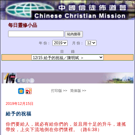
每日靈修小品
年 份：
月 份：
目 錄
打印版 >>
简体版 >>
2019年12月15日
給予的祝福
你們要給人，就必有給你們的，並且用十足的升斗，連搖
帶按，上尖下流地倒在你們懷裡。（路6:38）