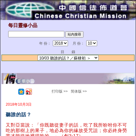
每日靈修小品
年 份：
月 份：
目 錄
打印版 >>
简体版 >>
2018年10月3日
聽誰的話？
又對亞當說：「你既聽從妻子的話，吃了我所吩咐你不可
吃的那樹上的果子，地必為你的緣故受咒詛；你必終身勞