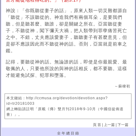
苦才能從地裡得吃的。」（創3:17）
神說：「你既聽從妻子的話」，原來人類一切災難都源自
「聽從」不該聽從的。神造我們有兩個耳朵，是要我們
聽，但是聽甚麼、聽誰，卻是關鍵之所在。亞當聽從妻
子，不聽從神，闖下彌天大禍，把人類帶到罪孽痛苦死亡
之中。不錯，丈夫應該愛妻子，聽聽妻子有甚麼意見，但
是卻不應該因此而不聽從神的話。否則，亞當就是前車之
鑑。
記得，要聽從神的話。無論誰的話，即使是你最親愛、最
敬佩的人，只要他所說的與神的話相反，都不要聽。這樣
才能避免試探、犯罪和墮落。
～蘇棣初
本文鏈結：http://ccmusa.org/devotion/devotion.aspx?
id=tr20181003
網上轉貼請註明「原載《傳》雙月刊2018年9-10月（中國信徒佈道
會）」。
頁 首
|
上一篇
|
下一篇
全 年 總 目 錄