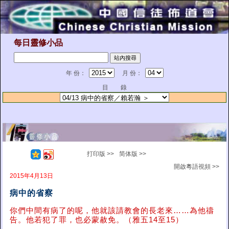
每日靈修小品
年 份：
月 份：
目 錄
打印版 >>
简体版 >>
開啟粵語視頻 >>
2015年4月13日
病中的省察
你們中間有病了的呢，他就該請教會的長老來……為他禱
告。他若犯了罪，也必蒙赦免。（雅五14至15）