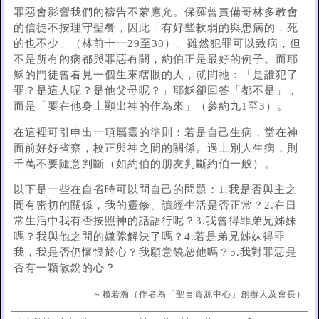
罪惡會影響我們的禱告不蒙應允。保羅曾責備哥林多教會
的信徒不按理守聖餐，因此「有好些軟弱的與患病的，死
的也不少」（林前十一29至30）。雖然犯罪可以致病，但
不是所有的病都與罪惡有關，約伯正是最好的例子。而耶
穌的門徒曾看見一個生來瞎眼的人，就問祂：「是誰犯了
罪？是這人呢？是他父母呢？」耶穌卻回答「都不是」，
而是「要在他身上顯出神的作為來」（參約九1至3）。
在這裡可引申出一項屬靈的準則：若是自己生病，當在神
面前好好省察，校正與神之間的關係。遇上別人生病，則
千萬不要隨意判斷（如約伯的朋友判斷約伯一般）。
以下是一些在自省時可以問自己的問題：1.我是否與主之
間有密切的關係，我的靈修、讀經生活是否正常？2.在日
常生活中我有否按照神的話語行呢？3.我曾得罪弟兄姊妹
嗎？我與他之間的嫌隙解決了嗎？4.若是弟兄姊妹得罪
我，我是否仍懷恨於心？我願意饒恕他嗎？5.我對罪惡是
否有一顆敏銳的心？
～賴若瀚（作者為「聖言資源中心」創辦人及會長）