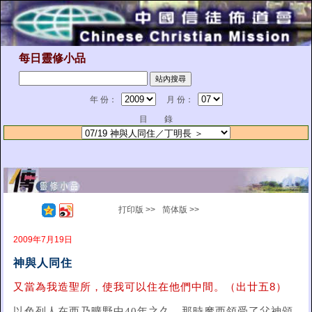
每日靈修小品
年 份：
月 份：
目 錄
打印版 >>
简体版 >>
2009年7月19日
神與人同住
又當為我造聖所，使我可以住在他們中間。（出廿五8）
以色列人在西乃曠野中40年之久，那時摩西領受了父神頒