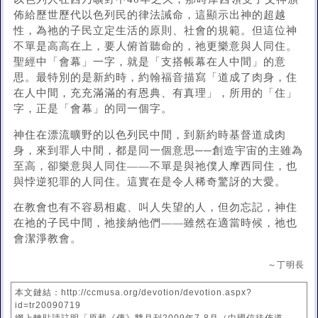
佈給歷世歷代以色列民的律法誡命，這顯示出神的超越
性，為祂的子民立定生活的原則、社會的規範。但這位神
不單是高高在上，要人俯首聽命的，祂更樂意與人同住。
聖經中「會幕」一字，就是「支搭帳幕在人中間」的意
思。最特別的是新約時，約翰福音描寫「道成了肉身，住
在人中間，充充滿滿的有恩典、有真理」，所用的「住」
字，正是「會幕」的同一個字。
神住在漂流曠野的以色列民中間，到新約時基督道成肉
身，來到罪人中間，都是同一個意思──創造宇宙的主雖為
至高，卻樂意與人同住——不單是與祂僕人摩西同住，也
與悖逆犯罪的人同住。這實在是令人稀奇驚訝的大愛。
在教會也有不容易相處、叫人失望的人，但勿忘記，神住
在祂的子民中間，祂接納他們——雖然在適當時候，祂也
會潔淨教會。
～丁明長
本文鏈結：http://ccmusa.org/devotion/devotion.aspx?
id=tr20090719
網上轉貼請註明「原載《傳》雙月刊2009年7-8月（中國信徒佈道