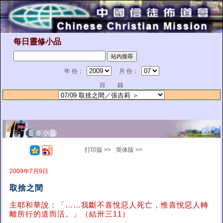
每日靈修小品
年 份：
月 份：
目 錄
打印版 >>
简体版 >>
2009年7月9日
取捨之間
主耶和華說：「……我斷不喜悅惡人死亡，惟喜悅惡人轉
離所行的道而活。」（結卅三11）