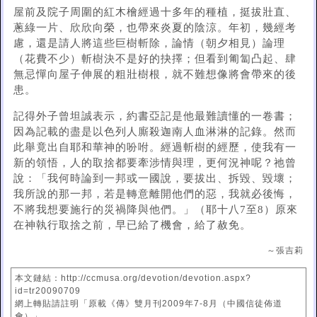
屋前及院子周圍的紅木檜經過十多年的種植，挺拔壯直、
蔥綠一片、欣欣向榮，也帶來炎夏的陰涼。年初，幾經考
慮，還是請人將這些巨樹斬除，論情（朝夕相見）論理
（花費不少）斬樹決不是好的抉擇；但看到匍匐凸起、肆
無忌憚向屋子伸展的粗壯樹根，就不難想像將會帶來的後
患。
記得外子曾坦誠表示，約書亞記是他最難讀懂的一卷書；
因為記載的盡是以色列人廝殺迦南人血淋淋的記錄。然而
此舉竟出自耶和華神的吩咐。經過斬樹的經歷，使我有一
新的領悟，人的取捨都要牽涉情與理，更何況神呢？祂曾
說：「我何時論到一邦或一國說，要拔出、拆毀、毀壞；
我所說的那一邦，若是轉意離開他們的惡，我就必後悔，
不將我想要施行的災禍降與他們。」（耶十八7至8）原來
在神執行取捨之前，早已給了機會，給了赦免。
～張吉莉
本文鏈結：http://ccmusa.org/devotion/devotion.aspx?
id=tr20090709
網上轉貼請註明「原載《傳》雙月刊2009年7-8月（中國信徒佈道
會）」。