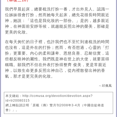
（林後三18）
我們早晨起床，總要梳洗打扮一番，才出外見人。認識一
位姊妹很會打扮，然而她每天起床，總先花很長時間親近
神，她說：「這也是我化妝的一部份。」是的，越多親近
神，在神面前安靜等候，就越能反照出神的榮美，那確是
更美的化妝。
在每天匆忙的日子裡，也許我們也不至忙到連梳洗的時間
也沒有，這是外在的打扮；然而，有否想過，心靈的「打
扮」更重要。內心的柔和謙卑、恩慈良善、忍耐信實，這
些都反映神的屬性。我們既是神在世上的大使，就要當得
稱職。願我們不但在外表打扮得整齊 俊美，更是常親近
神，以致生命更多反照出神自己，從內裡散發出神的香
氣，那才是更完美的化妝。
～邱佩鳳
本文鏈結：http://ccmusa.org/devotion/devotion.aspx?
id=tr20080315
網上轉貼請註明「原載《傳》雙月刊2008年3-4月（中國信徒佈道
會）」。