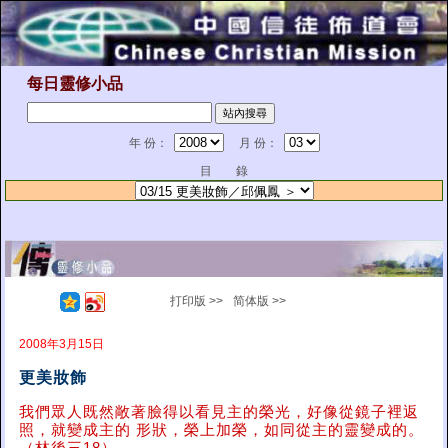
每日靈修小品
年 份：
月 份：
目 錄
打印版 >>
简体版 >>
2008年3月15日
更美妝飾
我們眾人既然敞著臉得以看見主的榮光，好像從鏡子裡返
照，就變成主的 形狀，榮上加榮，如同從主的靈變成的。