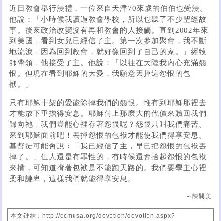
近日教會舉行浸禮，一位來自天津70來歲的伯伯也受浸。
他說：「小時候我讀過教會學校，所以也聽了不少聖經故
事。後來政治改變沒有再和教會的人接觸。直到2002年來
到美國，看到女兒已經信了主。第一次參加聚會，我不斷
地流淚，因為回到教會，就好像回到了自己的家。」經牧
師帶領，他接受了主。他說：「以往在大陸我內心充滿怨
恨。但現在看到耶穌的大愛，我願意丟掉這怨恨的包
袱。」
只有耶穌十架的愛能除掉我們的怨恨。惟有到耶穌那裡去
才能放下重擔得安息。耶穌付上那麼大的代價來贖回我們
歸向祂，我們豈能心裡存著怨恨呢？怨恨只叫我們痛苦。
來到耶穌面前吧！丟掉怨恨的包袱才能使我們得享安息。
基督徒可能會說：「我已經信了主，早已把怨恨的包袱丟
掉了。」但人還是有罪性的，有時候還會拾起怨恨的包袱
來揹，可知道揹著包袱是不能跑天路的。我們要學主心裡
柔和謙卑，這樣我們就能得享安息。
～陳巽美
本文鏈結：http://ccmusa.org/devotion/devotion.aspx?