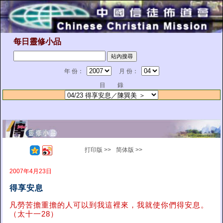
每日靈修小品
年 份：
月 份：
目 錄
打印版 >>
简体版 >>
2007年4月23日
得享安息
凡勞苦擔重擔的人可以到我這裡來，我就使你們得安息。
（太十一28）