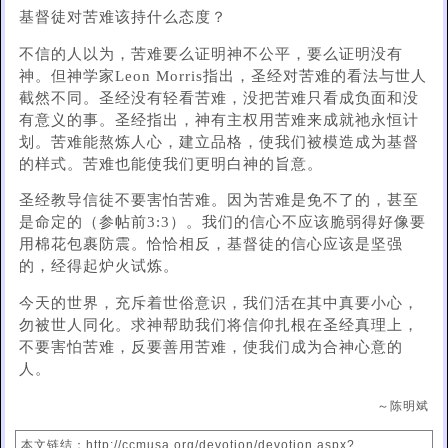
基督徒对苦难该持什么态度？
不信的人以为，苦难要么证明神不公平，要么证明没有
神。但神学家Leon Morris指出，圣经对苦难的看法与世人
截然不同。圣经没有轻看苦难，没把苦难只看成负面和没
有意义的事。圣经指出，神有主权用苦难来成就祂永恒计
划。苦难能熬炼人心，建立品格，使我们被模造成为基督
的样式。苦难也能使我们更明白神的旨意。
圣经教导信徒不要害怕苦难。因为苦难是免不了的，甚至
是命定的（参帖前3:3）。我们的信心不应该脆弱得好像要
用棉花包裹防震。恰恰相反，基督徒的信心应该是坚强
的，经得起炉火试炼。
今天的世界，充斥着世俗意识，我们活在其中真要小心，
勿被世人同化。求神帮助我们将信仰扎根在圣经真理上，
不要害怕苦难，反要善用苦难，使我们成为合神心意的
人。
～陈明斌
本文链结：http://ccmusa.org/devotion/devotion.aspx?