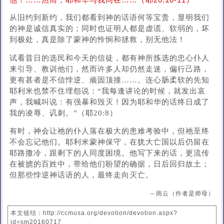
他！……然而，耶和华与我同在……（耶20:10-11）
从旧约到新约，我们都看到神的话语何等宝贵，显明我们
的神是诚信真​​实的；同时也证明人都是虚谎、软弱的，坏
到极处，真是除了蒙神的怜悯和拯救，别无他法！
试看昔日的选民和今天的信徒，都有神所拣选的忠心仆人
来引导、教训他们，然而许多人却仍然走迷，偏行己路，
更有甚者是不信悖逆、顽固顶撞……。连心肠柔软的先知
耶利米也禁不住埋怨说：“我每逢讲论的时候，就发出哀
声，我喊叫说：有强暴和毁灭！因为耶和华的话终日成了
我的凌辱、讥刺。”（耶20:8）
有时，神会让祂的仆人落在极大的患难考验中，但祂至终
不会忘记他们。耶利米蒙神保守，在犹大亡国以后仍留在
耶路撒冷，跟剩下的人同度困境。他写下来的话，更流传
在被掳的百姓中，带给他们盼望的确据，日后回归故土；
但那些悖逆神话语的人，最终走向灭亡。
～雨云（作者是师母）
本文链结：http://ccmusa.org/devotion/devotion.aspx?
id=sm20160717