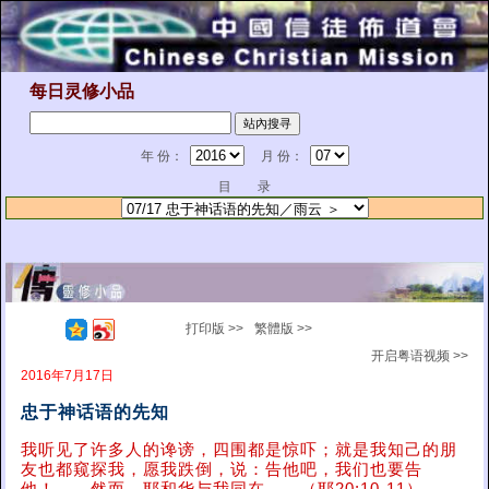
每日灵修小品
年 份：
月 份：
目 录
打印版 >>
繁體版 >>
开启粤语视频 >>
2016年7月17日
忠于神话语的先知
我听见了许多人的谗谤，四围都是惊吓；就是我知己的朋
友也都窥探我，愿我跌倒，说：告他吧，我们也要告