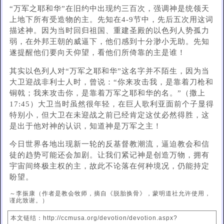
“万军之耶和华”在旧约中出现约三百次，强调神是统领天
上地下所有受造物的主。先知在4-9节中，先后五次用这词
描述神。因为当时回归祖国、重建圣殿的以色列人势孤力
弱，在外邦王朝的威逼下，他们感到十分渺小无助。先知
遂提醒他们要向天仰望，看他们所倚靠的主是谁！
其实以色列人对“万军之耶和华”这名字并不陌生，因为当
大卫迎战非利士人时，曾说：“你来攻击我，是靠着刀枪和
铜戟；我来攻击你，是靠着万军之耶和华的名。”（撒上
17:45）大卫当时虽然很年轻，在巨人歌利亚面前个子显得
特别小，但大卫在未迎战之前已经肯定这仗必然得胜，这
是出于他对神的认识，知道神是万军之主！
今日世界各地出现新一轮的反基督教潮流，逼迫教会和信
徒的趋势可能还会加剧。让我们紧记神是创造万物，拥有
宇宙间终极主权的主，故此不论落在何种境况，仍能持定
盼望。
～李振康（作者是教会牧师，摘自《脱胎换骨》，蒙明道社允许使用，
谨此致谢。）
本文链结：http://ccmusa.org/devotion/devotion.aspx?