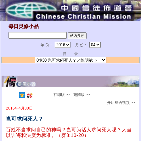
每日灵修小品
年 份：
月 份：
目 录
打印版 >>
繁體版 >>
开启粤语视频 >>
2016年4月30日
岂可求问死人？
百姓不当求问自己的神吗？岂可为活人求问死人呢？人当
以训诲和法度为标准。（赛8:19-20）