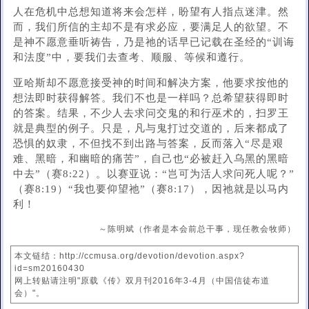
人在危机中总想知道将来会怎样，盼望有人指点迷津。然
而，我们所信的主却不是有求必应，要满足人的欲望。不
是神不愿意垂听祷告，乃是祂的话早已记载在圣经的“训诲
和法度”中，要我们去查考、顺服、等候和遵行。
亚哈斯却不愿意接受神的时间和解决方案，他要求按他的
想法即时获得解答。我们不也是一样吗？总希望获得即时
的答案。结果，不少人去求问交鬼的和行巫术的，扫罗王
就是典型的例子。只是，凡与鬼打过交道的，后来都成了
恐惧的奴隶，不但找不到出路与答案，反而落入“尽是艰
难、黑暗，和幽暗的痛苦”，自己也“必被赶入乌黑的黑暗
中去”（赛8:22）。以赛亚说：“岂可为活人求问死人呢？”
（赛8:19）“我也要仰望祂”（赛8:17），因祂就是以马内
利！
～陈明斌（作者是本会前总干事，现任教会牧师）
本文链结：http://ccmusa.org/devotion/devotion.aspx?
id=sm20160430
网上转贴请注明"原载《传》双月刊2016年3-4月（中国信徒布道
会）"。