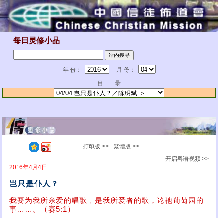
每日灵修小品
年 份：
月 份：
目 录
打印版 >>
繁體版 >>
开启粤语视频 >>
2016年4月4日
岂只是仆人？
我要为我所亲爱的唱歌，是我所爱者的歌，论祂葡萄园的
事……。（赛5:1）