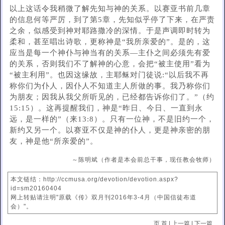
以上这话令我稍微了解先知与神的关系。以赛亚书前几章
的信息何等严厉，到了第5章，先知似乎停了下来，在严责
之余，似感受到神对耶路撒冷的深情。于是声调即时转为
柔和，甚至唱出诗歌，更称神是“我所亲爱的”。是的，这
应当是每一个神仆与神当有的关系—主仆之间必须先有爱
的关系，否则我们不了解神的心意，会把“被主使用”看为
“被主利用”。也因这缘故，主耶稣对门徒说:“以后我不再
称你们为仆人，因仆人不知道主人所做的事。我乃称你们
为朋友；因我从我父所听见的，已经都告诉你们了。”（约
15:15）。这再提醒我们，神是“昨日、今日、一直到永
远，是一样的”（来13:8）。只有一位神，不是旧约一个，
新约又另一个。以赛亚不仅是神的仆人，更是神亲密的朋
友，神是他“所亲爱的”。
～陈明斌（作者是本会前总干事，现任教会牧师）
本文链结：http://ccmusa.org/devotion/devotion.aspx?
id=sm20160404
网上转贴请注明"原载《传》双月刊2016年3-4月（中国信徒布道
会）"。
页 首
|
上一篇
|
下一篇