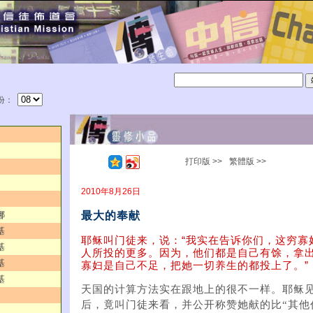
份：
打印版 >>
繁體版 >>
2010年8月26日
最大的奉献
娜
基
耶稣叫门徒来，说：“我实在告诉你们，这穷寡
基
人所投的更多。因为，他们都是自己有馀，拿
基
寡妇是自己不足，把她一切养生的都投上了。”（
基
天国的计算方法实在跟地上的很不一样。耶稣
后，竟叫门徒来看，并公开称赞她献的比“其他