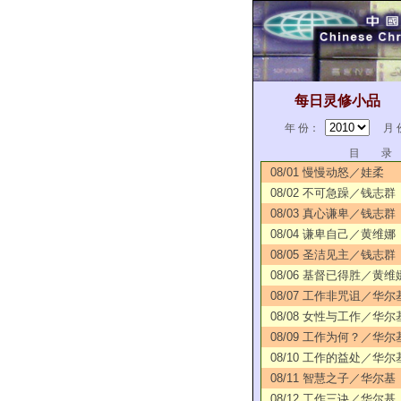
每日灵修小品
年 份：
月 
目 录
08/01 慢慢动怒／娃柔
08/02 不可急躁／钱志群
08/03 真心谦卑／钱志群
08/04 谦卑自己／黄维娜
08/05 圣洁见主／钱志群
08/06 基督已得胜／黄维
08/07 工作非咒诅／华尔
08/08 女性与工作／华尔
08/09 工作为何？／华尔
08/10 工作的益处／华尔
08/11 智慧之子／华尔基
08/12 工作三诀／华尔基