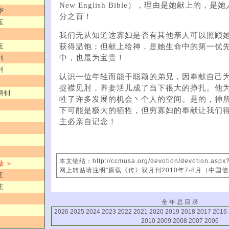
New English Bible），理由是她献上的
华
分之百！
玉
我们无从知道这寡妇是否有其他亲人可以照顾
玉
获得温饱；但献上给神，是她生命中的第一优
中，也最为宝贵！
钊
钊
认识一位年轻而能干聪颖的弟兄，因奉献自己
捉襟见肘，养妻活儿成了当下很大的挣扎。他
炳钊
牲了许多发展的机会丶个人的空间。是的，神
下可能是极大的牺牲，但穷寡妇的奉献让我们
主必亲自记念！
本文链结：http://ccmusa.org/devotion/devotion.asp
励 ＞
网上转贴请注明"原载《传》双月刊2010年7-8月（中国
庄
庄
全 年 总 目 录
2026
2025
2024
2023
2022
2021
2020
2019
2018
2017
2016
2010
2009
2008
2007
2006