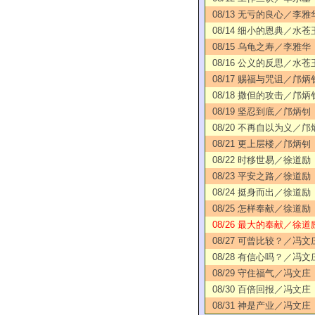
08/13 无亏的良心／李雅
08/14 细小的恩典／水苍
08/15 乌龟之寿／李雅华
08/16 公义的反思／水苍
08/17 赐福与咒诅／邝炳
08/18 撒但的攻击／邝炳
08/19 坚忍到底／邝炳钊
08/20 不再自以为义／邝
08/21 更上层楼／邝炳钊
08/22 时移世易／徐道励
08/23 平安之路／徐道励
08/24 挺身而出／徐道励
08/25 怎样奉献／徐道励
08/26 最大的奉献／徐道
08/27 可曾比较？／冯文
08/28 有信心吗？／冯文
08/29 守住福气／冯文庄
08/30 百倍回报／冯文庄
08/31 神是产业／冯文庄