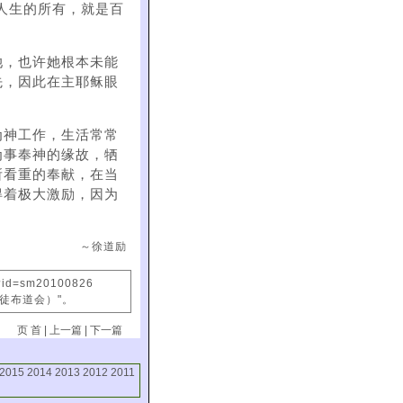
，是她人生的所有，就是百
她，也许她根本未能
先，因此在主耶稣眼
为神工作，生活常常
为事奉神的缘故，牺
所看重的奉献，在当
得着极大激励，因为
～徐道励
x?id=sm20100826
信徒布道会）"。
页 首
|
上一篇
|
下一篇
2015
2014
2013
2012
2011