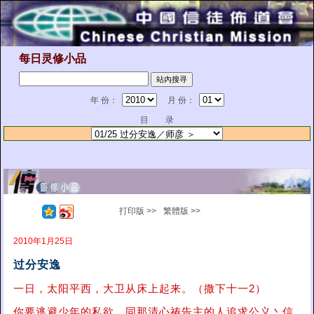
每日灵修小品
年 份：
月 份：
目 录
打印版 >>
繁體版 >>
2010年1月25日
过分安逸
一日，太阳平西，大卫从床上起来。（撒下十一2）
你要逃避少年的私欲，同那清心祷告主的人追求公义丶信