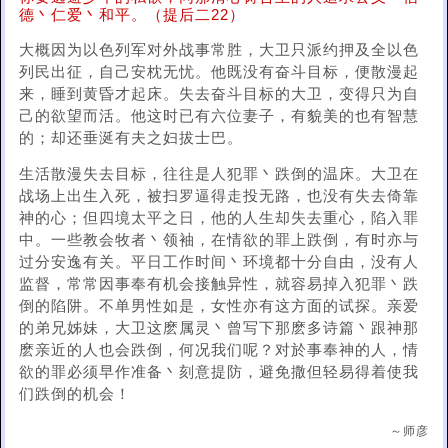
德丶仁爱丶和平。（提后二22）
大概因为以色列军对外战事常胜，大卫只派约押及全以色
列民出征，自己安枕无忧。他既没有奋斗目标，便散漫起
来，睡到黄昏才起床。失去奋斗目标的大卫，变得只为自
己的欲望而活。他这时已有六位妻子，有貌美的也有智慧
的；却还垂涎有夫之妇拔士巴。
生活散漫失去目标，往往是人犯罪丶跌倒的温床。大卫在
战场上出生入死，被扫罗逼得走投无路，也没有失去倚靠
神的心；但四境太平之日，他的人生却失去重心，陷入罪
中。一些教会牧者丶领袖，在情欲的罪上跌倒，有时亦与
过分安逸有关。平日工作时间丶环境都十分自由，没有人
监督，常常因事奉有机会接触异性，就容易掉入犯罪丶跌
倒的陷阱。不单男性如是，女性亦有这方面的试探。亲爱
的弟兄姊妹，大卫这麽属灵丶曾写下那麽多诗篇丶跟神那
麽亲近的人也会跌倒，何况我们呢？对於事奉神的人，情
欲的罪必须早作准备丶刻意提防，避免撒但轻易得着使我
们跌倒的机会！
～师彦