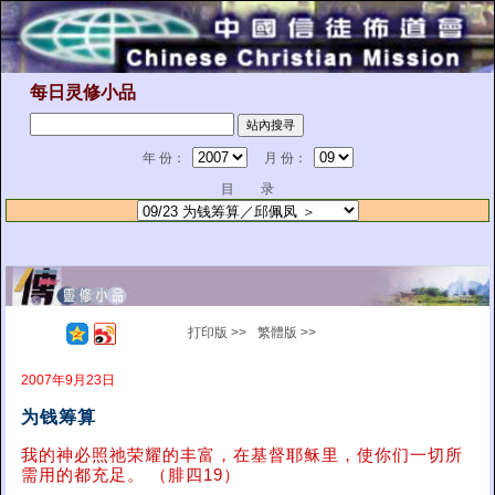
每日灵修小品
年 份：
月 份：
目 录
打印版 >>
繁體版 >>
2007年9月23日
为钱筹算
我的神必照祂荣耀的丰富，在基督耶稣里，使你们一切所
需用的都充足。 （腓四19）