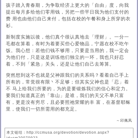
孩子踏入青春期，为争取经济上更大的「自由」度，向我
提出每月多给他们零用钱，另把一些平日我为他们支付的
费 用也由他们自己来付，包括在校的午餐和身上所穿的衣
衫。
新制度实施以後，他们真个很认真地去「理财」。一分一
毛都在算着，有时为着要买些心爱物品，宁愿在校不吃午
饭。我心想：若他们钱不够用，只要是当用的，我一定会
为他们付，只是这是训练他们独立的一环，我也只好忍
着，不到「紧急」关头，还是让他们自己去筹算。
突然想到这不也就是父神跟我们的关系吗？看着自己手上
所有的，常觉很有限丶不足够；但其实父神也是「忍」着
不 马上给我们所要的，为的是要锻炼我们的信心和定力。
要我们知道真正的「靠山」是谁，我们的天父不单只富
有，更是没有穷尽，且必要照祂荣耀的丰 富，在基督耶稣
里，使我们一切所需用的都充足。
～邱佩凤
本文链结：http://ccmusa.org/devotion/devotion.aspx?
id=sm20070923