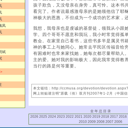
孩子欺负，又没母亲在身旁，真可怜。这本书共2
凤
看完了。作者说最感激母亲的是她领他信了耶
凤
神极大的恩惠，不但成为一个成功的艺术家，
凤
佩凤
我想，我母亲也是虔诚的基督徒，领我从小跟
凤
学。四个哥哥不愿意和我玩，我小时常觉得孤
教会。在家里自己看书，这些书多半是属灵书
神的事工上与她同心。她常去平民区传福音给
明斌
有困难时也常来家找她，她每次都尽量帮助人
斌
主的爱。她对我的影响极大，因此我常觉得教
当行的路是何等重要。
 ＞
庄
本文链结：http://ccmusa.org/devotion/devotion.asp
网上转贴请注明"原载《传》双月刊2007年1-2月（中国
全 年 总 目 录
2026
2025
2024
2023
2022
2021
2020
2019
2018
2017
2016
2010
2009
2008
2007
2006