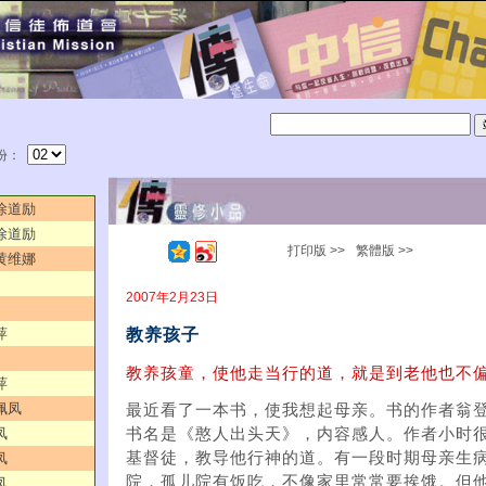
份：
／徐道励
／徐道励
打印版 >>
繁體版 >>
／黄维娜
2007年2月23日
教养孩子
萍
教养孩童，使他走当行的道，就是到老他也不偏
萍
佩凤
最近看了一本书，使我想起母亲。书的作者翁
凤
书名是《憨人出头天》，内容感人。作者小时
基督徒，教导他行神的道。有一段时期母亲生
凤
院，孤儿院有饭吃，不像家里常常要挨饿。但
凤