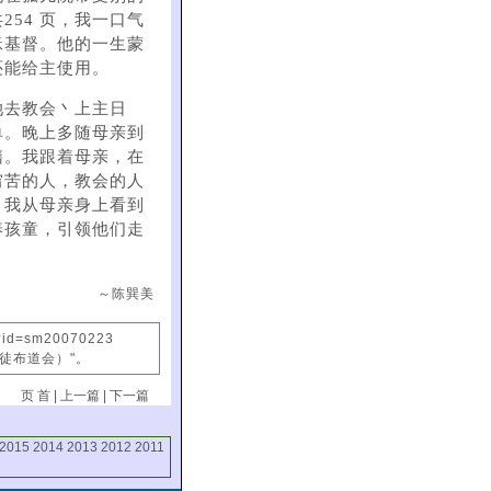
54 页，我一口气
稣基督。他的一生蒙
还能给主使用。
她去教会丶上主日
单。晚上多随母亲到
籍。我跟着母亲，在
穷苦的人，教会的人
。我从母亲身上看到
养孩童，引领他们走
～陈巽美
x?id=sm20070223
信徒布道会）"。
页 首
|
上一篇
|
下一篇
2015
2014
2013
2012
2011