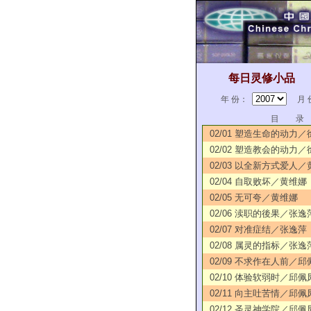
每日灵修小品
年 份：
月 
目 录
02/01 塑造生命的动力
02/02 塑造教会的动力
02/03 以全新方式爱人
02/04 自取败坏／黄维娜
02/05 无可夸／黄维娜
02/06 渎职的後果／张逸
02/07 对准症结／张逸萍
02/08 属灵的指标／张逸
02/09 不求作在人前／邱
02/10 体验软弱时／邱佩
02/11 向主吐苦情／邱佩
02/12 圣灵神学院／邱佩