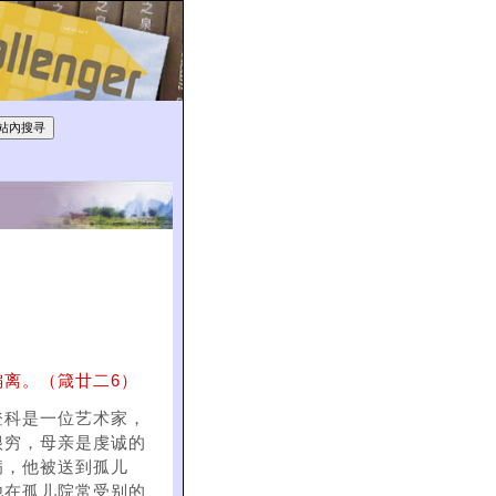
离。（箴廿二6）
登科是一位艺术家，
很穷，母亲是虔诚的
病，他被送到孤儿
他在孤儿院常受别的