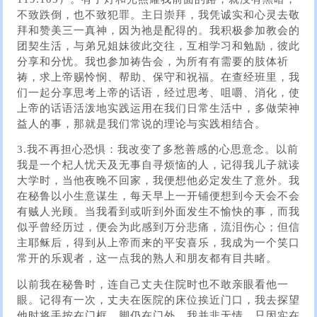
不致跌倒，也不致犯罪。主日崇拜，我凭诚实和心灵去敬
拜和赞美三一真神，因为祂是配得的。我积极参加教会的
团契生活，与弟兄姐妹彼此交往，互相学习和勉励，彼此
分享和分忧。我也参加祷告会，为所有有需要的肢体祈
祷，求上帝赐怜悯、帮助、保守和祝福。在查经班里，我
们一起分享思考上帝的话语，经过思考、咀嚼、消化，使
上帝的话语活泼地实践运用在我们日常生活中，多做荣神
益人的事，那就是我们常说的理论与实践相结合。
3.我不再担心恐惧：我改变了多愁善感的心思意念。以前
我是一个杞人忧天及无事自寻烦恼的人，记得我儿子就读
大学时，当他夜晚不回家，我便想他必定发生了意外。我
在秘鲁以小生意谋生，每天早上一开铺便想到今天会不会
有贼人光顾。当我看到或听到外面发生不愉快的事，而我
似乎曾经历过，便会为此感到万分悲痛，流泪伤心；但信
主耶稣后，得到从上帝而来的平安喜乐，我成为一个笑口
常开的乐观者，这一点我的熟人和朋友都有目共睹。
以前我在秘鲁时，连自己丈夫住院时也不敢亲眼看他一
眼。记得有一次，丈夫在医院的床位挨近门口，我去探望
他时将手按在门框，脚仍在门外。我并非无情，只因实在