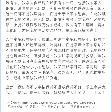
没有的。我常为自己现在所拥有的一切，包括我的家人、
朋友、属灵的弟兄姐妹，和所有的邻舍而感谢上帝，因为
这一切都不是我应得的，而是出于上帝的恩典。在此我顺
便向我的牧者、弟兄姐妹、朋友和邻舍，对我多年来的帮
助、支持和鼓励致以万分的感谢。因为有了主耶稣，再加
上他们，才使我的生活增添精彩。愿上帝赐福大家！
7.丰盛多彩的晚年：感谢上帝赐丰盛多彩的晚年。我的丰
盛不是世人所愿穿得靓，吃得好，而是靠着上帝的话语和
圣灵的能力，用平静的心态去战胜面临的困难。我的多彩
是心境年轻化，童梦复起：我大胆学写见证并投稿。当我
每月看到我分享上帝恩典的文字时就欢喜，感谢上帝看重
并使用我这些小小的恩赐。我又开始学种花、学写诗、学
织冷衫，最近又学写毛笔字。虽然百无一精，但也忙中取
乐，感谢上帝赐我精力和兴趣。
当然，我仍有不少事情做得不足或做得不好，求上帝赦免
我，帮助我。愿一切荣耀、颂赞归与天上的父——上帝！
本文链结：http://ccmusa.org/read/read.aspx?id=cts20180901
网上转贴请注明"原载《中信》月刊第677期（中国信徒布道会）"。