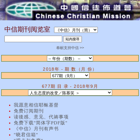
中信期刊阅览室
奉献支持中信 >>
2018年 - 期 数（月 份）
677期 目 录 - 2018年9月
我愿意相信耶稣基督
免费订阅期刊
读後感、意见、代祷事项
免费下载"简体字PDF版"
《中信》月刊有声书
"晓君信箱"