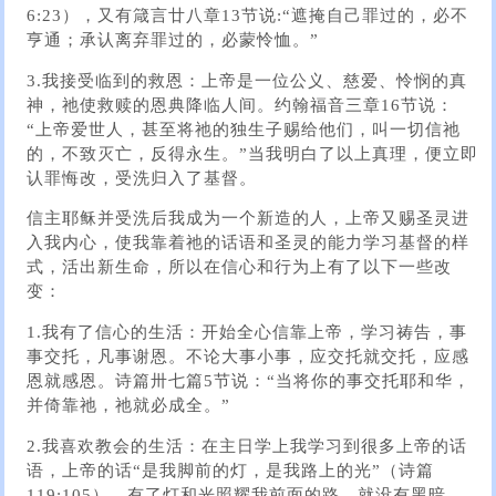
6:23），又有箴言廿八章13节说:“遮掩自己罪过的，必不
亨通；承认离弃罪过的，必蒙怜恤。”
3.我接受临到的救恩：上帝是一位公义、慈爱、怜悯的真
神，祂使救赎的恩典降临人间。约翰福音三章16节说：
“上帝爱世人，甚至将祂的独生子赐给他们，叫一切信祂
的，不致灭亡，反得永生。”当我明白了以上真理，便立即
认罪悔改，受洗归入了基督。
信主耶稣并受洗后我成为一个新造的人，上帝又赐圣灵进
入我内心，使我靠着祂的话语和圣灵的能力学习基督的样
式，活出新生命，所以在信心和行为上有了以下一些改
变：
1.我有了信心的生活：开始全心信靠上帝，学习祷告，事
事交托，凡事谢恩。不论大事小事，应交托就交托，应感
恩就感恩。诗篇卅七篇5节说：“当将你的事交托耶和华，
并倚靠祂，祂就必成全。”
2.我喜欢教会的生活：在主日学上我学习到很多上帝的话
语，上帝的话“是我脚前的灯，是我路上的光”（诗篇
119:105）。有了灯和光照耀我前面的路，就没有黑暗，