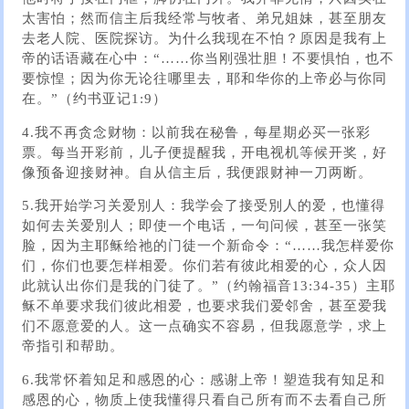
太害怕；然而信主后我经常与牧者、弟兄姐妹，甚至朋友
去老人院、医院探访。为什么我现在不怕？原因是我有上
帝的话语藏在心中：“……你当刚强壮胆！不要惧怕，也不
要惊惶；因为你无论往哪里去，耶和华你的上帝必与你同
在。”（约书亚记1:9）
4.我不再贪念财物：以前我在秘鲁，每星期必买一张彩
票。每当开彩前，儿子便提醒我，开电视机等候开奖，好
像预备迎接财神。自从信主后，我便跟财神一刀两断。
5.我开始学习关爱別人：我学会了接受別人的爱，也懂得
如何去关爱別人；即使一个电话，一句问候，甚至一张笑
脸，因为主耶稣给祂的门徒一个新命令：“……我怎样爱你
们，你们也要怎样相爱。你们若有彼此相爱的心，众人因
此就认出你们是我的门徒了。”（约翰福音13:34-35）主耶
稣不单要求我们彼此相爱，也要求我们爱邻舍，甚至爱我
们不愿意爱的人。这一点确实不容易，但我愿意学，求上
帝指引和帮助。
6.我常怀着知足和感恩的心：感谢上帝！塑造我有知足和
感恩的心，物质上使我懂得只看自己所有而不去看自己所