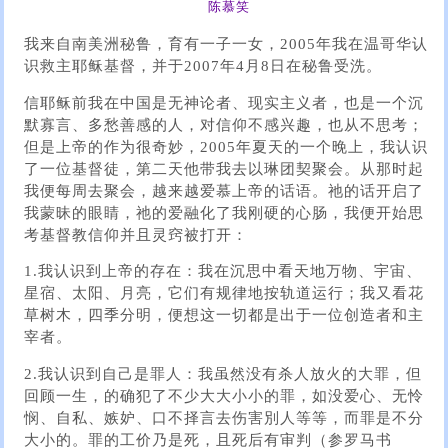
陈慕笑
我来自南美洲秘鲁，育有一子一女，2005年我在温哥华认
识救主耶稣基督，并于2007年4月8日在秘鲁受洗。
信耶稣前我在中国是无神论者、现实主义者，也是一个沉
默寡言、多愁善感的人，对信仰不感兴趣，也从不思考；
但是上帝的作为很奇妙，2005年夏天的一个晚上，我认识
了一位基督徒，第二天他带我去以琳团契聚会。从那时起
我便每周去聚会，越来越爱慕上帝的话语。祂的话开启了
我蒙昧的眼睛，祂的爱融化了我刚硬的心肠，我便开始思
考基督教信仰并且灵窍被打开：
1.我认识到上帝的存在：我在沉思中看天地万物、宇宙、
星宿、太阳、月亮，它们有规律地按轨道运行；我又看花
草树木，四季分明，便想这一切都是出于一位创造者和主
宰者。
2.我认识到自己是罪人：我虽然没有杀人放火的大罪，但
回顾一生，的确犯了不少大大小小的罪，如没爱心、无怜
悯、自私、嫉妒、口不择言去伤害別人等等，而罪是不分
大小的。罪的工价乃是死，且死后有审判（参罗马书