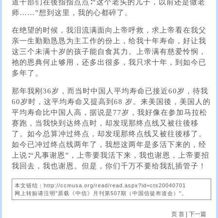
道干部们在後指指点点∶“这个老头的儿子，以前还是做老
师……”想到这里，我的心都碎了。
在绝望的时候，我泪流满面向上帝呼救，求上帝看在我父
亲一生勤勤恳恳为主工作的份上，给我十年寿命，好让我
这三个未满十岁的孩子能自食其力。上帝满有慈爱怜悯，
祂的恩典何止够用，还多出很多，我只求十年，到如今已
多年了。
那年我刚36岁，而当时中国人平均寿命已接近60岁，待我
60岁时，这平均寿命又提高到68 岁。来美国後，美国人的
平均寿命比中国人高，据说是77岁，我好像在参加马拉松
赛跑，当我快到达终点时，却发现那终点线又被往後移
了。如今总算冲过终点，却发现那终点线又被往後移了。
如今已冲过终点线两年了，我想这两年是多活下来的，经
上说∶“凡事谢恩”，上帝要我活下来，我也谢恩，上帝要招
我回去，我也谢恩。但是，你们千万不要给我乱插管子！
本文链结：http://ccmusa.org/read/read.aspx?id=cts20040701
网上转贴请注明"原载《中信》月刊第507期（中国信徒布道会）"。
页 首
|
下一篇