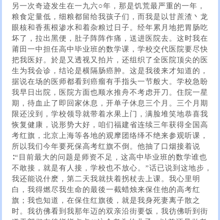
另一次奇迹发生在一九六○年，那是饥荒最严重的一年，
粮食定量低，细粮都留给我孩子们，而我是以甘蔗渣丶龙
眼核和香蕉根渗水和着杂粮过日子。经年累月地把胃肠吃
坏了，拉出黑便，肚子阵阵作痛，送进医院去。这时我在
莆田一中担任高中毕业班的数学课，学校交代医院要尽快
把我医好。於是又透视又拍片，还组织了全医院顶尖的医
生为我会诊，结论是横隔肠癌肿。这是我後来才知道的，
据说在场的医师都看到癌瘤有手指头一节般大。学校急盼
我早日出院，医院方面也顺水推舟不考虑开刀。住院一星
期，待血止了即回家休息，开单子休息三个月。三个月期
限还没到，学校领导就带着水果上门，满脸堆笑地恭喜我
恢复健康，说形势大好，咱们福建省连续三年获得全国高
考红旗，北京上海等各地的观摩团络绎不绝来参观听课，
所以我们今年要死保高考红旗不倒。他抽了口烟接着说
∶“目前最大的问题是师资不足，这高中毕业班的数学谁也
不敢接，就是有人接，学校也不放心。”话已说到这地步，
我还能说什麽，第二天我就扶着拐杖去上课。我心里明
白，我得燃尽我生命的最後一截蜡烛来保住他的高考红
旗；我也知道，在保住红旗後，就是我身死妻离子散之
时。我彷佛看到我那年迈的双亲沿街要饭，我彷佛听到街