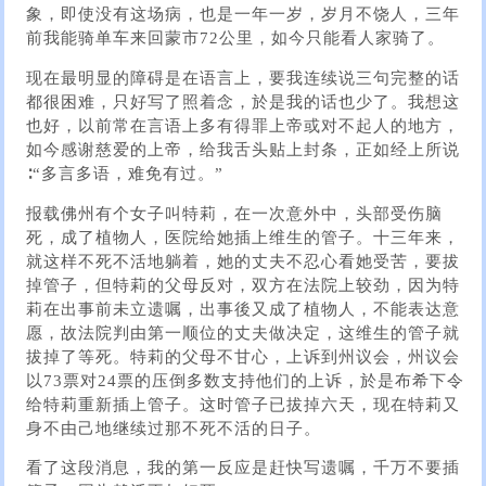
象，即使没有这场病，也是一年一岁，岁月不饶人，三年
前我能骑单车来回蒙市72公里，如今只能看人家骑了。
现在最明显的障碍是在语言上，要我连续说三句完整的话
都很困难，只好写了照着念，於是我的话也少了。我想这
也好，以前常在言语上多有得罪上帝或对不起人的地方，
如今感谢慈爱的上帝，给我舌头贴上封条，正如经上所说
∶“多言多语，难免有过。”
报载佛州有个女子叫特莉，在一次意外中，头部受伤脑
死，成了植物人，医院给她插上维生的管子。十三年来，
就这样不死不活地躺着，她的丈夫不忍心看她受苦，要拔
掉管子，但特莉的父母反对，双方在法院上较劲，因为特
莉在出事前未立遗嘱，出事後又成了植物人，不能表达意
愿，故法院判由第一顺位的丈夫做决定，这维生的管子就
拔掉了等死。特莉的父母不甘心，上诉到州议会，州议会
以73票对24票的压倒多数支持他们的上诉，於是布希下令
给特莉重新插上管子。这时管子已拔掉六天，现在特莉又
身不由己地继续过那不死不活的日子。
看了这段消息，我的第一反应是赶快写遗嘱，千万不要插