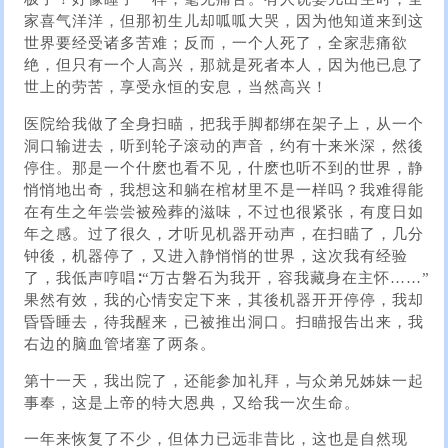
家喜气洋洋，但那初生儿却呱呱大哭，因为他知道来到这
世界要经受诸多苦难；反而，一个人死了，全家悲痛欲
绝，但只有一个人高兴，那就是死者本人，因为他已息了
世上的劳苦，享受永恒的安息，当然高兴！
医院给我做了全身扫瞄，把我手脚都绑在架子上，从一个
洞口输进去，听到轮子滚动的声音，约有十来米深，然後
停住。那是一个什麽也看不见，什麽也听不到的世界，静
悄悄地出奇，我想这和躺在棺材里不是一样吗？我难得能
在有生之年尝尝被殓葬的滋味，不过也很紧张，有度日如
年之感。过了很久，才听见机器开动声，在扫瞄了，几分
钟後，机器停了，又进入静悄悄的世界，这次我有经验
了，我低声哼唱∶“万古磐石为我开，容我藏身在主怀……”
果然有效，我的心情安定下来，其後机器开开停停，我却
昏昏睡去，待我醒来，已被推出洞口。扫瞄报告出来，我
右边的脑血管堵塞了两条。
第十一天，我出院了，还能参加礼拜，与众弟兄姊妹一起
事奉，这是上帝的特大恩典，又给我一次生命。
一年来恢复了不少，但体力已远非昔比，这也是自然现