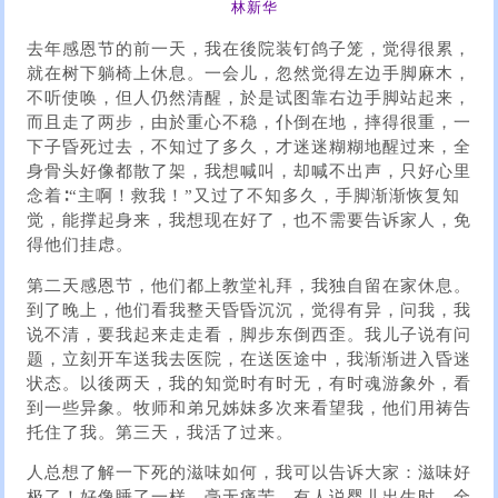
林新华
去年感恩节的前一天，我在後院装钉鸽子笼，觉得很累，
就在树下躺椅上休息。一会儿，忽然觉得左边手脚麻木，
不听使唤，但人仍然清醒，於是试图靠右边手脚站起来，
而且走了两步，由於重心不稳，仆倒在地，摔得很重，一
下子昏死过去，不知过了多久，才迷迷糊糊地醒过来，全
身骨头好像都散了架，我想喊叫，却喊不出声，只好心里
念着∶“主啊！救我！”又过了不知多久，手脚渐渐恢复知
觉，能撑起身来，我想现在好了，也不需要告诉家人，免
得他们挂虑。
第二天感恩节，他们都上教堂礼拜，我独自留在家休息。
到了晚上，他们看我整天昏昏沉沉，觉得有异，问我，我
说不清，要我起来走走看，脚步东倒西歪。我儿子说有问
题，立刻开车送我去医院，在送医途中，我渐渐进入昏迷
状态。以後两天，我的知觉时有时无，有时魂游象外，看
到一些异象。牧师和弟兄姊妹多次来看望我，他们用祷告
托住了我。第三天，我活了过来。
人总想了解一下死的滋味如何，我可以告诉大家：滋味好
极了！好像睡了一样，毫无痛苦。有人说婴儿出生时，全