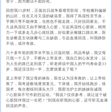
管子，因为赖活不如好死。
回想我15岁时，正值抗日战争最艰苦阶段，学校搬到偏僻
的山区，住在又冷又湿的破庙里，我得了风湿性关节炎，
手脚只弯不能伸直，当然也不能走路，只好抬回家去。不
久这风湿症又由手脚侵入心脏，引起风湿性心脏病，稍用
力一下或多走几步心就狂跳，好似要从喉咙口跳出来，医
生诊断是主动脉瓣与二尖缺损，引起血液回流，叫我静卧
不动，或许有效。
六十多年前的医学水平加上日寇封锁，药品奇缺，我父母
只我一个儿子，不断向上帝哀求。我自己则心灰意冷，以
为人生的路已走到底了，听老师说中国人的平均寿命是33
岁，我还没活到一半，怎麽就要走了呢？
是上帝听了我父母的祷告，医生认为没有救的，让上帝给
救了，我奇迹般地逐渐复元。下床後，我开始练跑步，练
国术，每次都练到满头大汗，我那当护士的姊姊告诫我
∶“心脏病不可作剧烈运动。”我说∶“仅供参考，就让这个破
心脏陪伴我过一生吧！”到现在听我的心脏，还可听见血液
回流的声音。