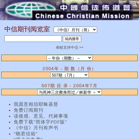
中信期刊阅览室
奉献支持中信 >>
2004年 - 期 数（月 份）
507期 目 录 - 2004年7月
我愿意相信耶稣基督
免费订阅期刊
读後感、意见、代祷事项
免费下载"简体字PDF版"
《中信》月刊有声书
"晓君信箱"