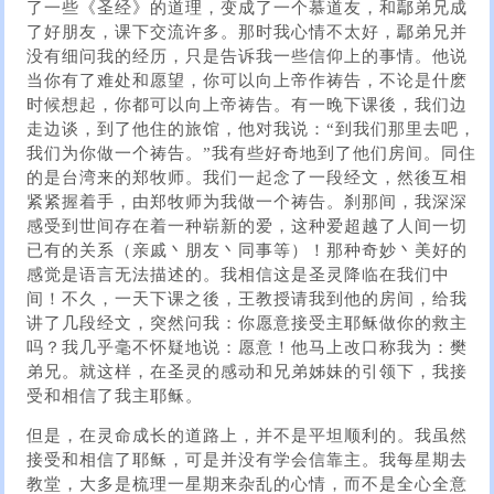
了一些《圣经》的道理，变成了一个慕道友，和鄢弟兄成
了好朋友，课下交流许多。那时我心情不太好，鄢弟兄并
没有细问我的经历，只是告诉我一些信仰上的事情。他说
当你有了难处和愿望，你可以向上帝作祷告，不论是什麽
时候想起，你都可以向上帝祷告。有一晚下课後，我们边
走边谈，到了他住的旅馆，他对我说：“到我们那里去吧，
我们为你做一个祷告。”我有些好奇地到了他们房间。同住
的是台湾来的郑牧师。我们一起念了一段经文，然後互相
紧紧握着手，由郑牧师为我做一个祷告。刹那间，我深深
感受到世间存在着一种崭新的爱，这种爱超越了人间一切
已有的关系（亲戚丶朋友丶同事等）！那种奇妙丶美好的
感觉是语言无法描述的。我相信这是圣灵降临在我们中
间！不久，一天下课之後，王教授请我到他的房间，给我
讲了几段经文，突然问我：你愿意接受主耶稣做你的救主
吗？我几乎毫不怀疑地说：愿意！他马上改口称我为：樊
弟兄。就这样，在圣灵的感动和兄弟姊妹的引领下，我接
受和相信了我主耶稣。
但是，在灵命成长的道路上，并不是平坦顺利的。我虽然
接受和相信了耶稣，可是并没有学会信靠主。我每星期去
教堂，大多是梳理一星期来杂乱的心情，而不是全心全意