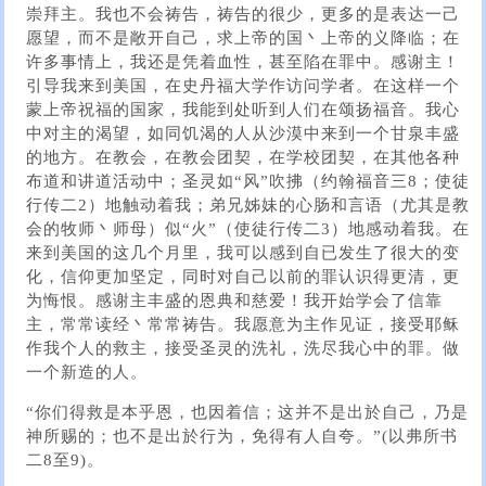
崇拜主。我也不会祷告，祷告的很少，更多的是表达一己
愿望，而不是敞开自己，求上帝的国丶上帝的义降临；在
许多事情上，我还是凭着血性，甚至陷在罪中。感谢主！
引导我来到美国，在史丹福大学作访问学者。在这样一个
蒙上帝祝福的国家，我能到处听到人们在颂扬福音。我心
中对主的渴望，如同饥渴的人从沙漠中来到一个甘泉丰盛
的地方。在教会，在教会团契，在学校团契，在其他各种
布道和讲道活动中；圣灵如“风”吹拂（约翰福音三8；使徒
行传二2）地触动着我；弟兄姊妹的心肠和言语（尤其是教
会的牧师丶师母）似“火”（使徒行传二3）地感动着我。在
来到美国的这几个月里，我可以感到自已发生了很大的变
化，信仰更加坚定，同时对自己以前的罪认识得更清，更
为悔恨。感谢主丰盛的恩典和慈爱！我开始学会了信靠
主，常常读经丶常常祷告。我愿意为主作见证，接受耶稣
作我个人的救主，接受圣灵的洗礼，洗尽我心中的罪。做
一个新造的人。
“你们得救是本乎恩，也因着信；这并不是出於自己，乃是
神所赐的；也不是出於行为，免得有人自夸。”(以弗所书
二8至9)。