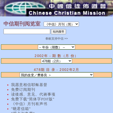
中信期刊阅览室
奉献支持中信 >>
2002年 - 期 数（月 份）
478期 目 录 - 2002年2月
我愿意相信耶稣基督
免费订阅期刊
读後感、意见、代祷事项
免费下载"简体字PDF版"
《中信》月刊有声书
"晓君信箱"