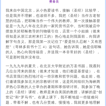
樊春良
我来自中国北京，从小热爱读书，接触《圣经》比较早，
但是我并不理解，也读得不多。我把《圣经》当作古老智
慧的结晶，把耶稣当作一个伟大的教师。第一次接触基督
徒是一九九八年在北京的一家民营书店中。当时我被店中
摆放关於耶稣教导的刊物吸引住，店里一个小姑娘（後来
得知是从浙江农村来打工的）热心地走到我面前，向我讲
解字句含义。那是我第一次记住了“爱是恒久忍耐丶又有恩
慈”（哥林多前书十三 4）这句话。她告诉我，她是信耶稣
的人，热心向我传福音，并送我一本非常好的《圣经》，
可是那时我并没有信。
一九九九年的夏天，在北京大学附近的万圣书园，我遇到
几位台湾来的朋友（後来才知道，他们都是基督徒），在
书店里我们热烈地讨论一些宗教和哲学问题。临走前，他
们邀请我参加北大的宗教研讨班，这是民间组织为海峡两
岸热心宗教的人士举办的暑期和寒假研讨班。我参加了晚
上的《圣经》课程，教师是来自美国的教授，讲解的是“创
世记”和“罗马书”。在课上课下，我不断地提一些疑难问
题，带着不解，也有几分责难。慢慢地，我就更多地理解