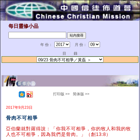
每日靈修小品
年 份：
月 份：
目 錄
打印版 >>
简体版 >>
2017年9月23日
骨肉不可相爭
亞伯蘭就對羅得說：「你我不可相爭，你的牧人和我的牧
人也不可相爭，因為我們是骨肉。」（創13:8）