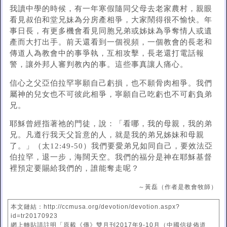
我讀中學的時候，有一年寒假隨同父母去老家農村，親眼
看見叔伯和堂兄妹為分房產相爭，大家鬧得很不愉快。年
事日長，有更多機會看見同胞兄弟或姊妹為爭奪情人或遺
產而大打出手。前天還看到一個視頻，一個教會的長老和
傳道人為教會中的事爭執，互相攻擊，長老還打電話報
警，讓外邦人審判教內的事。這些事真讓人痛心。
信心之父亞伯拉罕寧願自己虧損，也不願骨肉相爭。我們
屬神的兒女也不可彼此相爭，寧願自己吃虧也不可虧負弟
兄。
耶穌曾經指著祂的門徒，說：「看哪，我的母親，我的弟
兄。凡遵行我天父旨意的人，就是我的弟兄姊妹和母親
了。」（太12:49-50）我們要愛弟兄如同自己，要效法亞
伯拉罕，退一步，海闊天空。我們的福分是神在耶穌基督
裡預定要賜給我們的，誰能奪走呢？
～黃磊（作者是教會牧師）
本文鏈結：http://ccmusa.org/devotion/devotion.aspx?
id=tr20170923
網上轉貼請註明「原載《傳》雙月刊2017年9-10月（中國信徒佈道