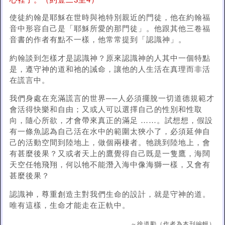
心裡了。（約壹二3至4）
使徒約翰是耶穌在世時與祂特別親近的門徒，他在約翰福
音中形容自己是「耶穌所愛的那門徒」。他跟其他三卷福
音書的作者有點不一樣，他常常提到「認識神」。
約翰談到怎樣才是認識神？原來認識神的人其中一個特點
是，遵守神的道和祂的誡命，讓他的人生活在真理而非活
在謊言中。
我們身處在充滿謊言的世界──人必須擺脫一切道德規範才
會活得快樂和自由；又或人可以選擇自己的性別和性取
向，隨心所欲，才會帶來真正的滿足 ……。試想想，假設
有一條魚認為自己活在水中的範圍太狹小了，必須延伸自
己的活動空間到陸地上，做個兩棲者。牠跳到陸地上，會
有甚麼後果？又或者天上的鷹覺得自己既是一隻鷹，海闊
天空任牠飛翔，何以牠不能潛入海中像海獅一樣，又會有
甚麼後果？
認識神，尊重創造主對我們生命的設計，就是守神的道。
唯有這樣，生命才能走在正軌中。
～徐道勵（作者為本刊編輯）