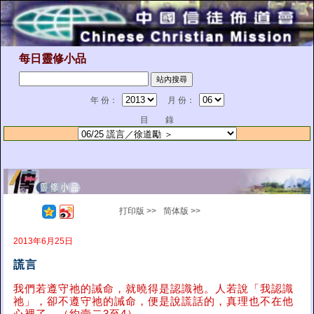
每日靈修小品
年 份：
月 份：
目 錄
打印版 >>
简体版 >>
2013年6月25日
謊言
我們若遵守祂的誡命，就曉得是認識祂。人若說「我認識
祂」，卻不遵守祂的誡命，便是說謊話的，真理也不在他