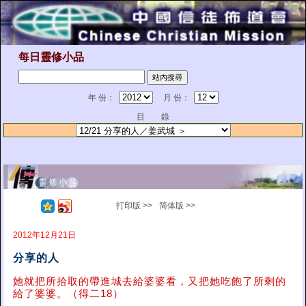
每日靈修小品
年 份：
月 份：
目 錄
打印版 >>
简体版 >>
2012年12月21日
分享的人
她就把所拾取的帶進城去給婆婆看，又把她吃飽了所剩的
給了婆婆。（得二18）