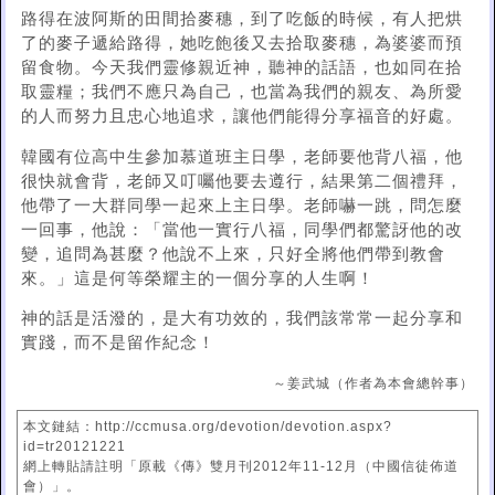
路得在波阿斯的田間拾麥穗，到了吃飯的時候，有人把烘
了的麥子遞給路得，她吃飽後又去拾取麥穗，為婆婆而預
留食物。今天我們靈修親近神，聽神的話語，也如同在拾
取靈糧；我們不應只為自己，也當為我們的親友、為所愛
的人而努力且忠心地追求，讓他們能得分享福音的好處。
韓國有位高中生參加慕道班主日學，老師要他背八福，他
很快就會背，老師又叮囑他要去遵行，結果第二個禮拜，
他帶了一大群同學一起來上主日學。老師嚇一跳，問怎麼
一回事，他說：「當他一實行八福，同學們都驚訝他的改
變，追問為甚麼？他說不上來，只好全將他們帶到教會
來。」這是何等榮耀主的一個分享的人生啊！
神的話是活潑的，是大有功效的，我們該常常一起分享和
實踐，而不是留作紀念！
～姜武城（作者為本會總幹事）
本文鏈結：http://ccmusa.org/devotion/devotion.aspx?
id=tr20121221
網上轉貼請註明「原載《傳》雙月刊2012年11-12月（中國信徒佈道
會）」。