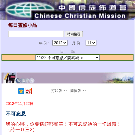
每日靈修小品
年 份：
月 份：
目 錄
打印版 >>
简体版 >>
2012年11月22日
不可忘恩
我的心哪，你要稱頌耶和華！不可忘記祂的一切恩惠！
（詩一Ｏ三2）