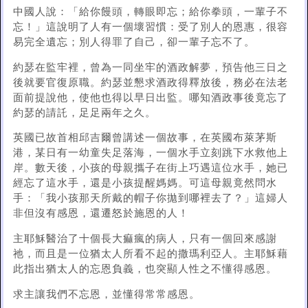
中國人說：「給你饅頭，轉眼即忘；給你拳頭，一輩子不
忘！」這說明了人有一個壞習慣：受了別人的恩惠，很容
易完全遺忘；別人得罪了自己，卻一輩子忘不了。
約瑟在監牢裡，曾為一同坐牢的酒政解夢，預告他三日之
後就要官復原職。約瑟並懇求酒政得釋放後，務必在法老
面前提說他，使他也得以早日出監。哪知酒政事後竟忘了
約瑟的請託，足足兩年之久。
英國已故首相邱吉爾曾講述一個故事，在英國布萊茅斯
港，某日有一幼童失足落海，一個水手立刻跳下水救他上
岸。數天後，小孩的母親攜子在街上巧遇這位水手，她已
經忘了這水手，還是小孩提醒媽媽。可這母親竟然問水
手：「我小孩那天所戴的帽子你拋到哪裡去了？」這婦人
非但沒有感恩，還遷怒於施恩的人！
主耶穌醫治了十個長大痲瘋的病人，只有一個回來感謝
祂，而且是一位猶太人所看不起的撒瑪利亞人。主耶穌藉
此指出猶太人的忘恩負義，也突顯人性之不懂得感恩。
求主讓我們不忘恩，並懂得常常感恩。