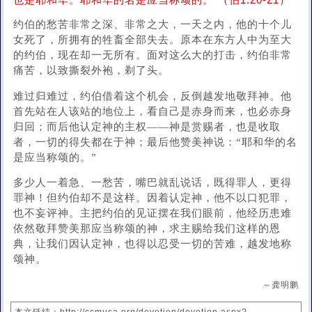
也是耶和华。耶和华的名是应当称颂的。”（伯1:20-21）
约伯的愁苦非常之深、非常之大，一天之内，他的十个儿
女死了，所拥有的牲畜全部失去。原本在东方人中为至大
的约伯，现在却一无所有。面对这么大的打击，约伯非常
痛苦，以致撕裂外袍，剃了头。
难过归难过，约伯借着这个机会，反倒越发地敬拜神。他
首先站在人该站的地位上，看自己是赤身而来，也必赤身
归回；而后他认定神的主权——神是赏赐者，也是收取
者，一切的得失都在于神；最后他赞美神说：“耶和华的名
是应当称颂的。”
多少人一着急、一愁苦，嘴巴就乱说话，既得罪人，更得
罪神！但约伯却不是这样。因着认定神，他不以口犯罪，
也不妄评神。主把约伯的见证摆在我们眼前，他经历患难
依然敬拜赞美那应当称颂的神，求主赐给我们这样的恩
典，让我们因认定神，也得以忍受一切的苦难，越发地称
颂神。
～龚明鹏
本文链结：http://ccmusa.org/devotion/devotion.aspx?