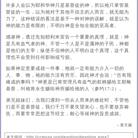
许多人会以为耶和华神只是基督徒的神，所以祂只掌管基
督徒的一生，以为祂对于其他不信主的人而言，就无能为
力了。这种错误的看法是基于一种对神的误解，就是以为
神的能力是有限的，不明白神是全知全能的至高者。
感谢神，透过先知耶利米宣告一个重要的真理，就是：神
是凡有血气者的神。不管一个人是不是属神的子民，神都
是他们的主宰；纵使不信神的人不明白这个真理，这个真
理也不会受到任何影响或亏损。
如果神定意要成就一件事，祂就一定有能力介入一切的
人、事、物，祂的能力没有穷尽。因此神才会说：“岂有我
难成的事吗？”神更是已将管理凡有血气的权柄赐给主耶稣
基督，叫祂将永生赐给神所赐给祂的人（参约17:2）。
弟兄姐妹们，当我们遇到一些从人而来的难处时，不管他
们是不是基督徒，我们千万不要失望灰心，也不要放弃祷
告，而要常常思想这节经文，耐心等候神的旨意成就。
～黄天赐
本文链结：http://ccmusa.org/devotion/devotion.aspx?