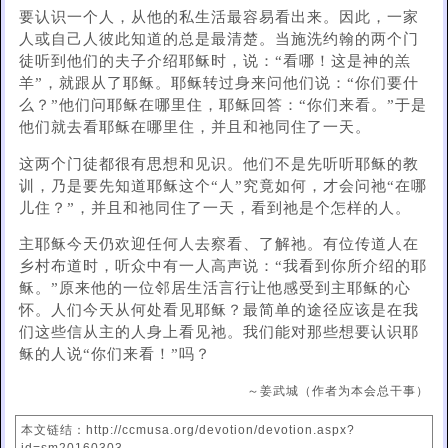
要认识一个人，从他的私生活最容易看出来。因此，一家
人或自己人彼此知道的总是最清楚。当施洗约翰的两个门
徒听到​​他们的夫子介绍耶稣时，说：“看哪！这是神的羔
羊”，就跟从了耶稣。耶稣转过身来问他们说：“你们要什
么？”他们问耶稣在哪里住，耶稣回答：“你们来看。”于是
他们就去看耶稣在哪里住，并且和祂同住了一天。
这两个门徒都很有思想和见识。他们不是先听听耶稣的教
训，乃是要先知道耶稣这个“人”究竟如何，才会问祂“在哪
儿住？”，并且和祂同住了一天，看到祂是个怎样的人。
主耶稣今天仍欢迎任何人去察看、了解祂。有位传道人在
乡村布道时，听众中有一人高声说：“我看到你所介绍的耶
稣。”原来他的一位邻居生活言行让他感受到主耶稣的心
怀。人们今天从何处看见耶稣？最简单的途径应该是在我
们这些信从主的人身上看见祂。我们能对那些想要认识耶
稣的人说“你们来看！”吗？
～姜武城（作者为本会总干事）
本文链结：http://ccmusa.org/devotion/devotion.aspx?
id=sm20160303