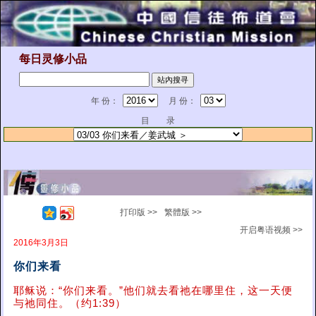
每日灵修小品
年 份：
月 份：
目 录
打印版 >>
繁體版 >>
开启粤语视频 >>
2016年3月3日
你们来看
耶稣说：“你们来看。”他们就去看祂在哪里住，这一天便
与祂同住。（约1:39）