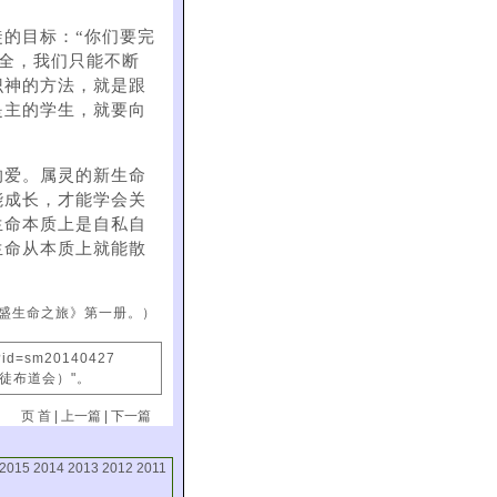
的目标：“你们要完
完全，我们只能不断
识神的方法，就是跟
是主的学生，就要向
的爱。属灵的新生命
能成长，才能学会关
生命本质上是自私自
生命从本质上就能散
。
盛生命之旅》第一册。）
x?id=sm20140427
信徒布道会）"。
页 首
|
上一篇
|
下一篇
2015
2014
2013
2012
2011