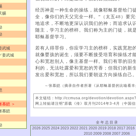
赐
经历神是一种生命的操练，就像耶稣基督给门徒
天赐
全，像你们的天父完全一样。”（太五48）要
地追求，不断地更深认识我们的神；而追求认
励
随主，学习主的榜样。我们称为主的门徒，就
励
耶稣基督学习。
若有人得罪你，你应学习主的榜样，实践宽恕
／姜武城
就像婴孩的诞生，须要不断接受培育和操练才
子／姜武城
心和宽恕别人，像主基督一样。我们有罪的旧
利的，无法吐露爱和宽恕的芳香；但我们的新
发出爱和宽恕，所以我们要朝这方向操练自己
～张慕皑（摘录自作者所著《从耶稣基督的比喻看丰
皑
本文链结：http://ccmusa.org/devotion/devotion.asp
网上转贴请注明"原载《传》双月刊2014年3-4月（中国
张慕皑 ＞
／张慕皑
全 年 总 目 录
励
2026
2025
2024
2023
2022
2021
2020
2019
2018
2017
2016
2010
2009
2008
2007
2006