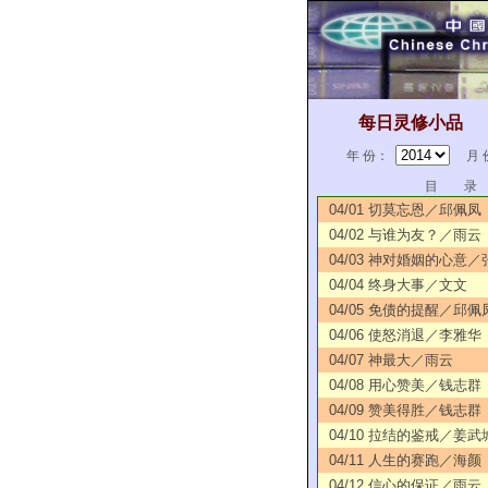
每日灵修小品
年 份：
月 
目 录
04/01 切莫忘恩／邱佩凤
04/02 与谁为友？／雨云
04/03 神对婚姻的心意
04/04 终身大事／文文
04/05 免债的提醒／邱佩
04/06 使怒消退／李雅华
04/07 神最大／雨云
04/08 用心赞美／钱志群
04/09 赞美得胜／钱志群
04/10 拉结的鉴戒／姜武
04/11 人生的赛跑／海颜
04/12 信心的保证／雨云