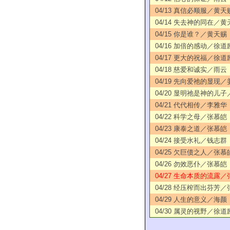
04/13 真信必顺服／黄天
04/14 失去神的同在／黄
04/15 你是谁？／黄天赐
04/16 加倍的感动／徐道
04/17 更大的祝福／徐道
04/18 慈爱和诚实／雨云
04/19 先向爱祂的显现
04/20 显明祂是神的儿
04/21 代代相传／李雅华
04/22 科学之母／张慕皑
04/23 康泰之道／张慕皑
04/24 接受水礼／钱志群
04/25 欠巨债之人／张慕
04/26 勿效恶仆／张慕皑
04/27 生命本质的流露／
04/28 经压榨而出芬芳
04/29 人生的意义／海颜
04/30 属灵的视野／徐道