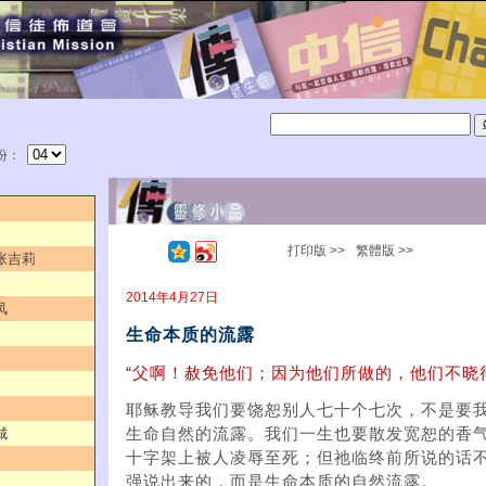
份：
打印版 >>
繁體版 >>
／张吉莉
2014年4月27日
凤
生命本质的流露
“父啊！赦免他们；因为他们所做的，他们不晓得
耶稣教导我们要饶恕别人七十个七次，不是要
城
生命自然的流露。我们一生也要散发宽恕的香
十字架上被人凌辱至死；但祂临终前所说的话
强说出来的，而是生命本质的自然流露。