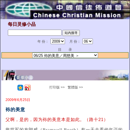
每日灵修小品
年 份：
月 份：
目 录
打印版 >>
繁體版 >>
2009年6月25日
袮的美意
父啊，是的，因为袮的美意本是如此。（路十21）
救世军的布朗威（Bramwell Booth）有一天去看他年迈的