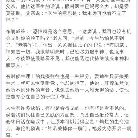
父亲。他转达医生的话说，眼科医生已竭尽全力，却是爱
莫能助。父亲说：“医生的意思是：我永远再也看不见了
吗？”
布朗威答：“恐怕就是这个意思。”“这麽说，我再也没有机
会见到你的脸了吗？”老人问。“是的，今生恐怕见不到
了。”老将军把手伸出，紧紧握住儿子的手说：“布朗威，
神知道一切。我眼睛明亮时，已经尽力服事神，也服事
人；今後即使眼睛看不见，我仍能透过代祷继续服事神和
服事人。”
有时候生理上的残疾往往也是一种福分。爱迪生只要接受
手术，就可以恢复听觉，他却婉拒了。他说，耳聋虽然使
他听不到外界的声音，也免去他听一大堆无聊的话，使他
更能专心在自己的研究工作上。
人生有许多缺陷，有些是看得见的，也有些是看不见的。
倘若我们只往自己欠缺的方面想，总觉自己逊於常人，便
会终日活在嗟叹中，让原本可以活得宝贵丶灿烂的生命溜
走。海伦凯勒说：“神若关掉你一扇门，祂必为你开启一扇
窗。”