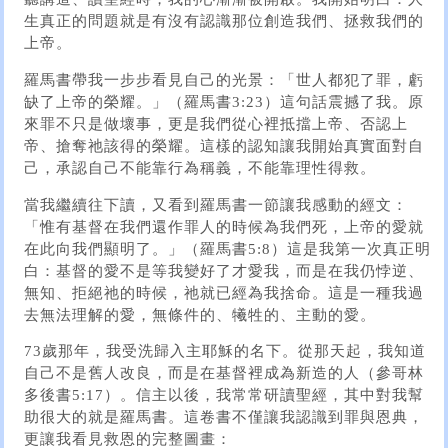
生真正的問題就是有沒有認識那位創造我們、拯救我們的
上帝。
羅馬書帶我一步步看見自己的光景：「世人都犯了罪，虧
缺了上帝的榮耀。」（羅馬書3:23）這句話震撼了我。原
來罪不只是做壞事，更是我們從心裡抵擋上帝、否認上
帝、搶奪祂該得的榮耀。這樣的認知讓我開始真實面對自
己，承認自己不能靠行為稱義，不能靠理性得救。
當我繼續往下讀，又看到羅馬書一節讓我感動的經文：
「惟有基督在我們還作罪人的時候為我們死，上帝的愛就
在此向我們顯明了。」（羅馬書5:8）這是我第一次真正明
白：基督的愛不是等我變好了才愛我，而是在我仍悖逆、
無知、拒絕祂的時候，祂就已經為我捨命。這是一種我過
去無法理解的愛，無條件的、犧牲的、主動的愛。
73歲那年，我受洗歸入主耶穌的名下。從那天起，我知道
自己不是舊人改良，而是在基督裡成為新造的人（參哥林
多後書5:17）。信主以後，我常常研讀聖經，其中對我幫
助很大的就是羅馬書。這卷書不僅讓我認識到罪與恩典，
更讓我看見救恩的完整圖畫：