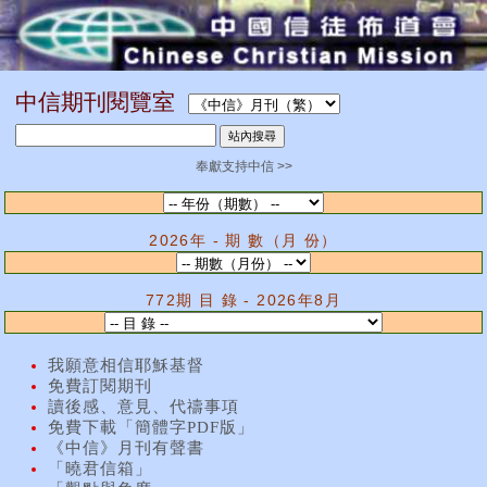
中信期刊閱覽室
奉獻支持中信 >>
2026年 - 期 數（月 份）
772期 目 錄 - 2026年8月
我願意相信耶穌基督
免費訂閱期刊
讀後感、意見、代禱事項
免費下載「簡體字PDF版」
《中信》月刊有聲書
「曉君信箱」