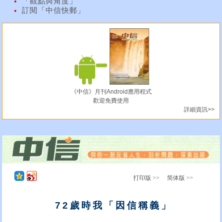
「觀點與角度」
訂閱「中信快郵」
《中信》月刊Android應用程式
歡迎免費使用
詳細資訊>>
打印版 >>
简体版 >>
72歲時我「因信稱義」