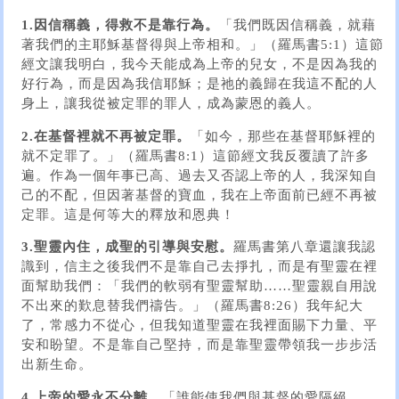
1.因信稱義，得救不是靠行為。
「我們既因信稱義，就藉
著我們的主耶穌基督得與上帝相和。」（羅馬書5:1）這節
經文讓我明白，我今天能成為上帝的兒女，不是因為我的
好行為，而是因為我信耶穌；是祂的義歸在我這不配的人
身上，讓我從被定罪的罪人，成為蒙恩的義人。
2.在基督裡就不再被定罪。
「如今，那些在基督耶穌裡的
就不定罪了。」（羅馬書8:1）這節經文我反覆讀了許多
遍。作為一個年事已高、過去又否認上帝的人，我深知自
己的不配，但因著基督的寶血，我在上帝面前已經不再被
定罪。這是何等大的釋放和恩典！
3.聖靈內住，成聖的引導與安慰。
羅馬書第八章還讓我認
識到，信主之後我們不是靠自己去掙扎，而是有聖靈在裡
面幫助我們：「我們的軟弱有聖靈幫助……聖靈親自用說
不出來的歎息替我們禱告。」（羅馬書8:26）我年紀大
了，常感力不從心，但我知道聖靈在我裡面賜下力量、平
安和盼望。不是靠自己堅持，而是靠聖靈帶領我一步步活
出新生命。
4.上帝的愛永不分離。
「誰能使我們與基督的愛隔絕