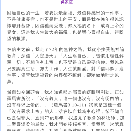
吳家恆
回顧自己的一生，若要說最蒙福、最值得感恩的一件事，
不是健康長壽，也不是世上的平安，而是我在晚年得以認
識耶穌基督，因信祂而受洗，歸入祂的名下，成為上帝的
兒女。這是我人生最大的福氣，也是我心靈得自由、得盼
望的根源。
在信主之前，我走了72年的無神之路。我從小接受無神論
教育，深信「人定勝天」「人生靠自己」，習慣用理性解
釋一切，不相信有上帝，也不覺得自己需要信仰。我以為
只要認真生活、努力工作，人生就圓滿。對「信耶穌」這
件事，儘管我連福音的內容都不瞭解，卻驕傲地嗤之以
鼻。
然而如今回頭看，我才知道那是屬靈的瞎眼與剛硬。正如
羅馬書所說：「沒有義人，連一個也沒有。沒有明白的；
沒有尋求上帝的。」（羅馬書3:10-11）我就是這樣一個
「沒有尋求上帝」的人，活在以自我為中心裡，卻不知自
己是個罪人。直到72歲那年，我遇見了教會的林牧師，加
上聖靈溫柔的感動，我才開始接觸福音。當我第一次認真
聽講道、讀聖經時，我的心漸漸被開啟。我開始明白：人