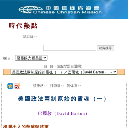
時 代 熱 點
總目錄>>
欄 目：
目 錄（請點擊題目選閱）
讀後感>>
打印版>>
简体版>>
美國政法兩制原始的靈魂（一）
巴爾敦（David Barton）
槍彈不入的華盛頓將軍