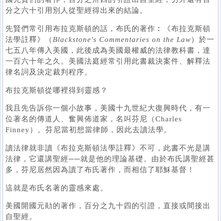
分之六十引用別人從聖經得出來的結論。
先賢們常引用布拉克斯頓的話，布氏的著作︰《布拉克斯頓
法學註釋》（
Blackstone's Commentaries on the Law
）於一
七五八年傳入美國，此後成為美國最權威的法律教科書，達
一百六十年之久。美國法庭經常引用此書裁決案件、解釋法
律名詞及決定裁判程序。
布拉克斯頓從哪裡得到靈感？
我且先告訴你一個小故事，美國十九世紀大復興時代，有一
位著名的傳道人、奮興佈道家，名叫芬尼（Charles
Finney）。芬尼當初想當律師，因此去讀法學。
讀法律就非讀《布拉克斯頓法學註釋》不可，此書不光是講
法律，它還講聖經──就是他的理論基礎。由於布氏講聖經甚
多，芬尼居然因為讀了布氏著作，而相信了耶穌基督！
這就是布氏名著的靈感來處。
美國開國元勛的著作，百分之九十四的引證，直接或間接出
自聖經。