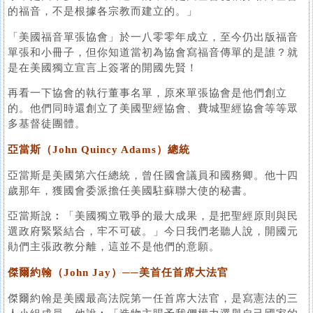
的福音，不是根據各宗教而建立的。」
「美國福音單張協會」於一八零零年成立，至今仍出版福音
單張和小冊子，但你知道當初為協會寫福音傳單的是誰？就
是在美國獨立宣言上簽署的開國先賢！
再看一下協會的執行董事名單，原來單張協會是他們創立
的。他們同時還創立了美國聖經協會、費城聖經協會等等眾
多基督徒團體。
亞當斯（John Quincy Adams）總統
亞當斯是美國第六任總統，曾任國會議員和國務卿。他十四
歲那年，獲國會委派擔任美國駐蘇聯大使的秘書。
亞當斯說︰「美國獨立戰爭的最大成果，是把聖經原則與民
選政府緊緊結合，牢不可破。」今日我們老聽人說，開國元
勛們主張政教分離，這並不是他們的意願。
傑爾約翰（John Jay）──美首任首席大法官
傑爾約翰是美國最高法院第一任首席大法官，是寫憲法的三