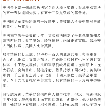
美國是不是一個基督教國家？你大概不知道，起草美國憲法
的五十五位開國先賢，有五十二位是敬虔的基督徒。
美國國父華盛頓將軍有一段歷史，曾被編入全美中學歷史教
科書中，故事是︰
美國獨立戰爭爆發前廿年，英國和法國為了爭奪俄亥俄州及
密西西比河，起了爭執。談判破裂，兩國正式宣戰。印地安
人倒向法國，美國人支持英國。
那年華盛頓廿三歲，他率領一百人的鹿皮兵團，與英軍會
合，向北推進，直逼匹茲堡。在距離目標只有七里的峽谷森
林區，中了敵人埋伏。法印軍隊從峽谷兩邊，從樹頂上，從
大石後，突然冒出，開槍掃射。戰爭持續了兩小時，英美聯
軍的一千三百名士兵，有七百一十四人傷亡，幾乎全軍覆
沒。八十六名參戰的英美軍官，只有華盛頓一人沒有中彈墜
馬。
戰役結束後，華盛頓寫信向家人報告戰事。他說，戰後他脫
下皮外套，赫然發現上面有四個彈孔；但奇怪，他竟絲毫無
損！他頭髮上有彈碎，卻沒擦傷。當時他曾稱，好些子彈從