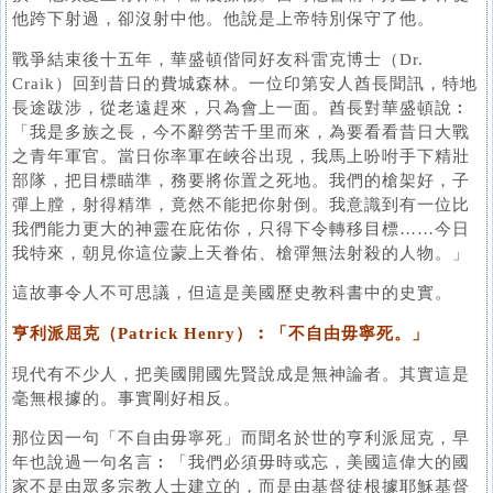
他跨下射過，卻沒射中他。他說是上帝特別保守了他。
戰爭結束後十五年，華盛頓偕同好友科雷克博士（Dr.
Craik）回到昔日的費城森林。一位印第安人酋長聞訊，特地
長途跋涉，從老遠趕來，只為會上一面。酋長對華盛頓說︰
「我是多族之長，今不辭勞苦千里而來，為要看看昔日大戰
之青年軍官。當日你率軍在峽谷出現，我馬上吩咐手下精壯
部隊，把目標瞄準，務要將你置之死地。我們的槍架好，子
彈上膛，射得精準，竟然不能把你射倒。我意識到有一位比
我們能力更大的神靈在庇佑你，只得下令轉移目標……今日
我特來，朝見你這位蒙上天眷佑、槍彈無法射殺的人物。」
這故事令人不可思議，但這是美國歷史教科書中的史實。
亨利派屈克（Patrick Henry）︰「不自由毋寧死。」
現代有不少人，把美國開國先賢說成是無神論者。其實這是
毫無根據的。事實剛好相反。
那位因一句「不自由毋寧死」而聞名於世的亨利派屈克，早
年也說過一句名言︰「我們必須毋時或忘，美國這偉大的國
家不是由眾多宗教人士建立的，而是由基督徒根據耶穌基督