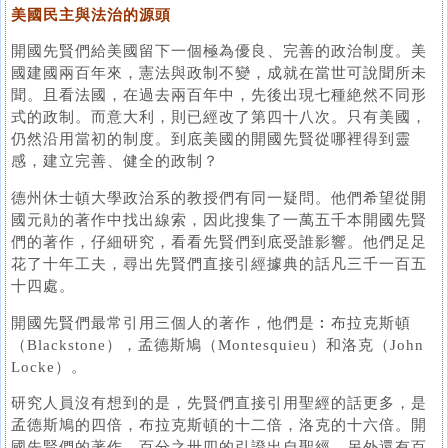
美國民主與法治的源頭
開國先賢們給美國留下一個極為優良、完善的政治制度。美
國建國兩百年來，憲法與政制不變，成就在當世可說聞所未
聞。且看法國，在過去兩百年中，先後出現七種絶然不同形
式的政制。而意大利，則已經改了第四十八次。只有美國，
仍然沿用當初的制度。到底美國的開國先賢從哪裡得到靈
感，建立完善、健全的政制？
德州休士頓大學政治系的教授們有同一疑問。他們希望從開
國元勛的著作中找出線索，因此搜集了一萬五千本開國先賢
們的著作，仔細研究，看看先賢們到底受誰影響。他們足足
花了十年工夫，尋出先賢們直接引經據典的話凡三千一百五
十四處。
開國先賢們最常引用三個人的著作，他們是︰布拉克斯頓
（Blackstone），孟德斯鳩（Montesquieu）和洛克（John
Locke）。
研究人員沒有想到的是，先賢們直接引用聖經的話更多，是
孟德斯鳩的四倍，布拉克斯頓的十二倍，洛克的十六倍。開
國先賢們的著作，百分之卅四的引證出自聖經，另外還有百