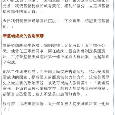
人小組成員，他說︰「造物主賜予我們權力選舉自己國家的
元首，我們基督徒國民就有責任、權利和福分，去選舉基督
徒來擔任國家元首。」
今日我們幾曾聽過最高法院說︰「下次選舉，切記要選基督
徒。」
華盛頓總統的告別演辭
華盛頓總統畢生為國，鞠躬盡瘁，足足有四十五年擔任公
職。他曾任三軍總司令、兩任總統，親自監督制定美國憲
法，主持並監督美國憲法第一修正案與人權法案，從起草直
至完成。
他第二任總統期滿，向全國人民發表告別演說，指出美國建
國成功的因素，提醒國人前面應當努力的方向。這篇美國歷
史上最重要的政治演說，被教育局編入教科書中︰「要國富
家強，必須有宗教和道德支撐，若有人想除去這兩根棟樑，
卻誆言自己愛國，這人不過是口惠而無實際。」
很可惜，這段重要演辭，近卅年又被人從美國教科書上刪掉
了！