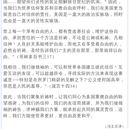
国……期望你们灵性的富足能解除廿世纪的饥渴。” 因此，
当我们为世界信仰复苏和宗教自由欢呼时，我们在美国更当
留意自己对信仰的责任。美国是一庞大的政治实验场，同时
也会是一庞大的灵性实验场。
世上每一个享有自由的人，都有责改善社会，维护这份自
由。承担责任的一个方法是祈祷，不论是公祷或私祷。凡相
信神丶人良好关系能维护自由，而他又在享受着自由的人，
必然会祈祷。圣经告诉我们∶“主的灵在那里，那里就得以自
由。”（哥林多后书三17）
我相信，我们做领袖的，可以和世界各国建立彼此信任丶互
爱互谅的友谊，可以超越辞令，寻得实际的方法来表现这番
诚意──特别是在所罗门精辟的见解之下∶“公义使邦国高举，
罪恶是人民的羞辱。”（箴言十四34）
故此，当我们聚集祈祷时，让我们同心为多国重燃自由的盼
望感谢，为我们的信仰，我们的友谊而感谢。并为我们做领
袖的祷告，求神赐我们力量，能承担起共同的属灵责任，这
样，我们方能使世界更好，更自由及更和平。
（冯文庄译）