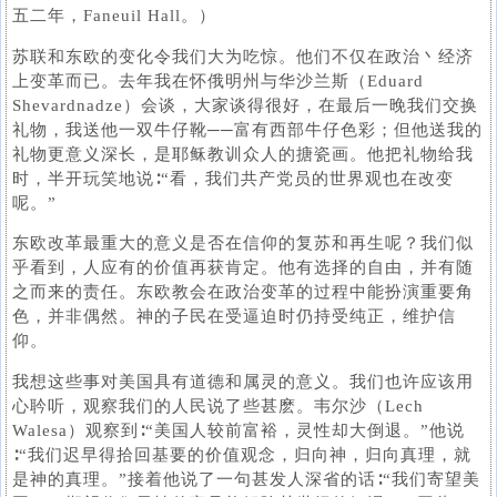
五二年，Faneuil Hall。）
苏联和东欧的变化令我们大为吃惊。他们不仅在政治丶经济
上变革而已。去年我在怀俄明州与华沙兰斯（Eduard
Shevardnadze）会谈，大家谈得很好，在最后一晚我们交换
礼物，我送他一双牛仔靴──富有西部牛仔色彩；但他送我的
礼物更意义深长，是耶稣教训众人的搪瓷画。他把礼物给我
时，半开玩笑地说∶“看，我们共产党员的世界观也在改变
呢。”
东欧改革最重大的意义是否在信仰的复苏和再生呢？我们似
乎看到，人应有的价值再获肯定。他有选择的自由，并有随
之而来的责任。东欧教会在政治变革的过程中能扮演重要角
色，并非偶然。神的子民在受逼迫时仍持受纯正，维护信
仰。
我想这些事对美国具有道德和属灵的意义。我们也许应该用
心耹听，观察我们的人民说了些甚麽。韦尔沙（Lech
Walesa）观察到∶“美国人较前富裕，灵性却大倒退。”他说
∶“我们迟早得拾回基要的价值观念，归向神，归向真理，就
是神的真理。”接着他说了一句甚发人深省的话∶“我们寄望美