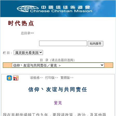
时 代 热 点
总目录>>
栏 目：
目 录（请点击题目选阅）
读後感>>
打印版>>
繁體版>>
信仰丶友谊与共同责任
斐克
我在首都华盛顿工作九年，要我讲政策，政治，及其他题