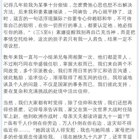
记得几年前我为某事十分烦恼，怎麽费煞心思也想不出解决
方法。后来我和妻素姗倾谈，一同祷告，内心就平静了。这
时，箴言的一句话浮现脑际∶“你要专心仰赖耶和华，不可倚
靠自己的聪明，在你一切所行的事上，都要认定祂，祂必指
引你的路。”（三5至6）素姗提醒我别再自己充当神，而是把
事情交托给神。这次的担子若只有我一人肩负，结果一定不
堪设想。
数年来我一直与一小组弟兄每周相聚一次。他们都是常人，
不过刚巧同在华盛顿任职，掌握大权而已。我们来自两个不
同政党，多个宗派教会。我们常用日常的字汇和语言沟通，
彼此勉励，追求信心，渐渐取得了相互间的信任。我坦诚地
谈及个人的问题，不仅是国家的事务而已。我们彼此支持，
要在复杂和充满挑战的处境中活出信仰。
当然，我们大家都有时觉得，除了信仰和友情，我们还想再
得些甚麽。记得母亲告诉我，家父在第一次世界大战时任陆
军上尉。他到欧洲作战时，母亲天天都读诗篇九十一篇7节
∶“虽有千人仆倒在你旁边，万人仆倒在你右边，这灾却不得
临近你……。”她因这话人得安慰，我也与她同感，家母把许
多的价值观念传递给我。（现在她快九十六岁了，还常常提