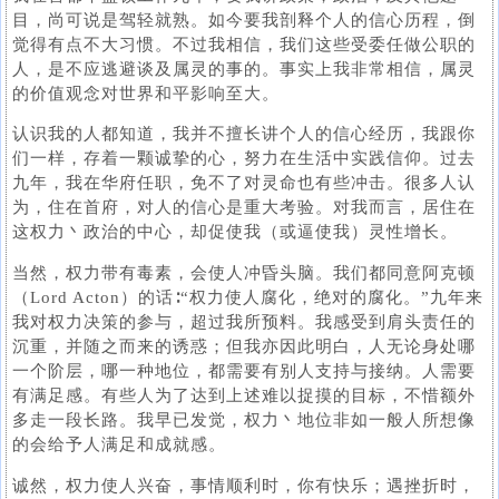
目，尚可说是驾轻就熟。如今要我剖释个人的信心历程，倒
觉得有点不大习惯。不过我相信，我们这些受委任做公职的
人，是不应逃避谈及属灵的事的。事实上我非常相信，属灵
的价值观念对世界和平影响至大。
认识我的人都知道，我并不擅长讲个人的信心经历，我跟你
们一样，存着一颗诚挚的心，努力在生活中实践信仰。过去
九年，我在华府任职，免不了对灵命也有些冲击。很多人认
为，住在首府，对人的信心是重大考验。对我而言，居住在
这权力丶政治的中心，却促使我（或逼使我）灵性增长。
当然，权力带有毒素，会使人冲昏头脑。我们都同意阿克顿
（Lord Acton）的话∶“权力使人腐化，绝对的腐化。”九年来
我对权力决策的参与，超过我所预料。我感受到肩头责任的
沉重，并随之而来的诱惑；但我亦因此明白，人无论身处哪
一个阶层，哪一种地位，都需要有别人支持与接纳。人需要
有满足感。有些人为了达到上述难以捉摸的目标，不惜额外
多走一段长路。我早已发觉，权力丶地位非如一般人所想像
的会给予人满足和成就感。
诚然，权力使人兴奋，事情顺利时，你有快乐；遇挫折时，