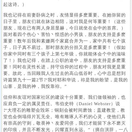
起这诗。）
我也记得在前妻卧病之时，友情显得多麽重要。在她弥留的
日子里，朋友们就在牀边相陪，这对我是何等重要！（这些
朋友，现在已有两人身居显赫，今日就坐在会中的首席。）
面对着四个伤心丶害怕丶惶惑的小男孩，朋友的支持是多麽
重要！数年后我和素姗两个家庭合并为一，家中共有七个孩
子，日子真不易过。那时朋友的分担又是多麽重要！（假如
你家中同时有三个孩子上第七年级，你就能体会个中的滋味
了！）我也记得，在踏上公职的途中，朋友的支持是多麽重
要！同时在灵性长进，持守信仰的过程中，朋友对我更是重
要。故此，当回顾我人生过去的高山低谷时，心中总是想到
诗篇第九十一篇2节∶“我对耶和华说，祢是我的盼望，是我的
山寨，是我的神，我投靠祢。”
信仰和友谊对国家社区的建设十分重要。我们做领袖的，也
应肩负一定的属灵责任。韦伯史特（Daniel Webster）说
∶“大理石的雕塑会毁坏；铜刻会被时间磨蚀；盖建教堂，教
堂也会倒塌得片瓦无全。唯有雕琢人不朽的心灵，使他们具
有崇高的守则，敬畏神丶友爱同侪，我们才能留下永不磨灭
的印痕，并且不断发光，闪耀直到永远。”（摘自演辞，一八