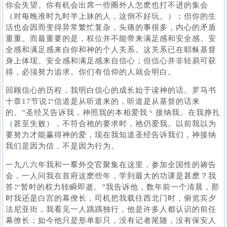
你会失望。你有机会出席一些圈外人怎麽也打不进的集会
（对每晚准时九时半上牀的人，这倒不好玩。）；但你的生
活也会因而变得异常繁忙复杂，头痛的事很多，内心的矛盾
重重。而最重要的是，权位并不能带来满足感和安全感。安
全感和满足感来自你和神的个人关系。这关系已在耶稣基督
身上体现。安全感和满足感来自信心；但信心并非轻易可获
得，必须努力追求。你们有信仰的人就会明白。
回顾信心的历程，我明白信心的成长始于读神的话。罗马书
十章17节说∶“信道是从听道来的，听道是从基督的话来
的。”圣经又告诉我，神照我的本相爱我丶接纳我。在我挣扎
（甚至失败），不符合祂的要求时，祂仍爱我。以前我以为
要努力才能赢得神的爱，现在我知道圣经告诉我们，神接纳
我们是因为信，不是因为行为。
一九八六年我和一羣外交官聚集在这里，参加全国性的祷告
会，一人问我在首府这麽些年，学到最大的功课是甚麽？我
答∶“暂时的权力转瞬即逝。”我告诉他，数年前一个清晨，那
时我还是白宫的幕僚长，司机把我载往西北门时，俯览宾夕
法尼亚街，我看见一人踽踽独行，他是许多人都认识的前任
幕僚长；如今他只是形单影只，没有记者尾随，没有保安人