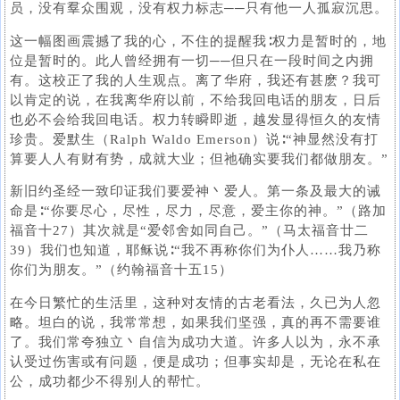
员，没有羣众围观，没有权力标志──只有他一人孤寂沉思。
这一幅图画震撼了我的心，不住的提醒我∶权力是暂时的，地
位是暂时的。此人曾经拥有一切──但只在一段时间之内拥
有。这校正了我的人生观点。离了华府，我还有甚麽？我可
以肯定的说，在我离华府以前，不给我回电话的朋友，日后
也必不会给我回电话。权力转瞬即逝，越发显得恒久的友情
珍贵。爱默生（Ralph Waldo Emerson）说∶“神显然没有打
算要人人有财有势，成就大业；但祂确实要我们都做朋友。”
新旧约圣经一致印证我们要爱神丶爱人。第一条及最大的诫
命是∶“你要尽心，尽性，尽力，尽意，爱主你的神。”（路加
福音十27）其次就是“爱邻舍如同自己。”（马太福音廿二
39）我们也知道，耶稣说∶“我不再称你们为仆人……我乃称
你们为朋友。”（约翰福音十五15）
在今日繁忙的生活里，这种对友情的古老看法，久已为人忽
略。坦白的说，我常常想，如果我们坚强，真的再不需要谁
了。我们常夸独立丶自信为成功大道。许多人以为，永不承
认受过伤害或有问题，便是成功；但事实却是，无论在私在
公，成功都少不得别人的帮忙。