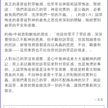
真正的基督徒對罪敏感，也常常在神面前認罪悔改。聖經
說：「我們若認自己的罪，神是信實的，是公義的，必要
赦免我們的罪，洗淨我們一切的不義。」（約壹1:9）認罪
悔改的基督徒對神的赦免之恩也有深刻的體驗，能經歷到
赦罪的平安和喜樂。
約翰•牛頓曾勸解他的朋友：「你說你受不了罪疚感，深深
覺得自己不配神的恩典。你不斷控訴罪惡，但當我細查你
的控訴，卻發現裡面都是自以為義的思想、不信、驕傲和
急躁——這些東西也不比你所控訴的罪惡好很多。」
人對自己的罪沒有感覺，是心中無神或者大大遠離神的標
記；而人若試圖用控訴罪惡來對付罪疚感，也是無濟於事
的。人認罪悔改卻還是沒有平安喜樂，那就是輕看主耶穌
寶血的大能，不信神在基督十字架上所彰顯的信實和公
義。當我們看見自己的罪，感到不配稱為神的兒子，就起
來認罪，基督的寶血能洗淨一切的不義，讓我們重新與父
親近。
～文文