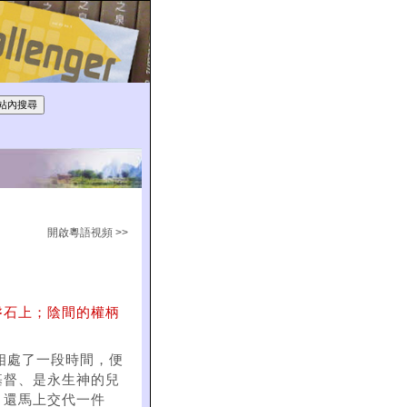
開啟粵語視頻 >>
磐石上；陰間的權柄
相處了一段時間，便
基督、是永生神的兒
，還馬上交代一件