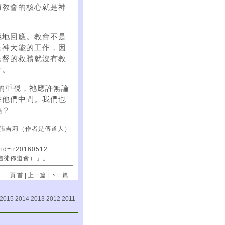
而教會的核心就是神
極地回應。教會不是
是神大能的工作，因
基督的救贖就沒有教
音。
會的重視，祂應許無論
在他們中間。我們也
嗎？
張吉莉（作者是傳道人）
?id=tr20160512
國信徒佈道會）」。
頁 首
|
上一篇
|
下一篇
2015
2014
2013
2012
2011