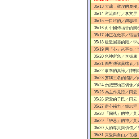
05/13 大哉，敬虔的奧
05/14 逆流而行／李文屏
05/15 一口吃的／錢志群
05/16 向中國傳福音的
05/17 神正在做事／張吉
05/18 建造屬靈的殿／李
05/19 用「心」來事奉
05/20 急神所急／李振康
05/21 面對傳講異端者
05/22 事奉的真諦／陳明
05/23 妄稱主名的陷阱／
05/24 勿把聖物當偶像
05/25 為主作見證／雨云
05/26 蒙愛的子民／雨云
05/27 盡心竭力／錢志群
05/28 「固執」的神／黃
05/29 「妒忌」的神／黃
05/30 人的尊貴與價值／
05/31 真愛與自由／瓦器