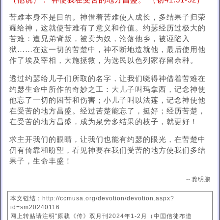
（他说）：“神使我在受苦的地方昌盛。”（创41:51-52）
苦难本身不是目的。神借着苦难使人成长，多结果子归荣
耀给神，这就使苦难有了意义和价值。约瑟经历过极大的
苦难：遭兄弟背叛，被卖为奴，沦落他乡，被诬陷入
狱……在这一切的苦楚中，神不断地造就他，最后使用他
作了埃及宰相，大施拯救，为选民以色列家存留余种。
透过约瑟给儿子们所取的名字，让我们晓得神借着苦难在
约瑟生命中所作的奇妙之工：大儿子叫玛拿西，记念神使
他忘了一切的困苦和伤害；小儿子叫以法莲，记念神使他
在受苦的地方昌盛。经过苦楚能忘了，挺好；经历苦楚，
在受苦的地方昌盛，成为泉旁多结果的枝子，就更好！
求主开我们的眼睛，让我们也能有约瑟的眼光，在苦楚中
仍有倚靠和盼望，看见神要在我们受苦的地方使我们多结
果子，生命丰盛！
～龚明鹏
本文链结：http://ccmusa.org/devotion/devotion.aspx?
id=sm20240116
网上转贴请注明"原载《传》双月刊2024年1-2月（中国信徒布道