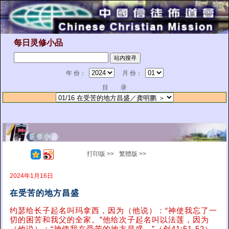
每日灵修小品
年 份：
月 份：
目 录
打印版 >>
繁體版 >>
2024年1月16日
在受苦的地方昌盛
约瑟给长子起名叫玛拿西，因为（他说）：“神使我忘了一
切的困苦和我父的全家。”他给次子起名叫以法莲，因为