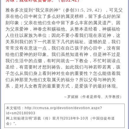
劳碌，就在昨夜责备你。（创31:42）
雅各多次提到“我父亲的神”（参创31:5, 29, 42），可见父
亲在他心目中树立了多么好的属灵榜样，留下多么好的深
刻印象；父亲在他们生命中留下多么丰富的属灵遗产。因
为父亲爱神，神眷念和赐福他。从整本圣经看，神赐福给
人往往以家族为单位；因此不要小看我们现在亲近神，这
关系到我们的下一代甚至下几代的福祉。遗憾的是，我们
常常没有在意这一点，我们在自己孩子的心目中，没有留
给他们爱神的好印象。我们虽然知道有神，但是神不过是
我们生活中的点缀，有时间就去一下教会，不忙时就读点
圣经，有需要时才想到祷告。如此我们与神若即若离，孩
子怎么从我们身上看到神对生命的重要性？怎么能借着我
们从神那里为他们支取属天的福分？所以父母与神的关
系，是对儿女教育的最重要方式，是爱孩子的最好体现。
～罗妮丽（作者是师母、大学教授）
本文链结：http://ccmusa.org/devotion/devotion.aspx?
id=sm20180903
网上转贴请注明"原载《传》双月刊2018年9-10月（中国信徒布道
会）"。