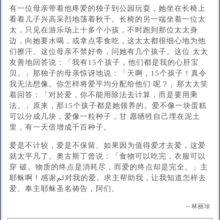
有一位母亲带着他疼爱的独子到公园玩耍，她坐在长椅上
看着儿子兴高采烈地荡着秋千。长椅的另一端坐着一位太
太，只见在游乐场上十多个小孩，不时跑到那位太太身
边，向她要水喝，或拿点零食吃，这太太都很细心地为他
们擦汗。这位母亲不禁好奇，问她有几个孩子。这位 太太
友善地回答说：「我有15个孩子，他们都是我的心肝宝
贝。」那独子的母亲惊讶地说：「天啊，15个孩子！真令
我无法想像。你怎样将爱平均分配给他们 呢？」那太太笑
着回答：「对於爱，你不能用除法去计算，而是要用乘
法。」原来，那15个孩子都是她领养的。爱不像一块蛋糕
可以分成几块，爱像一粒种子，甘 愿牺牲自己埋在泥土
里，有一天倍增成千百种子。
爱是不计较，爱是不保留。如果因为值得爱才去爱，这爱
就太平凡了。奥古斯丁曾说：「食物可以吃完，衣服可以
穿 破。物质的终点是消耗尽，而爱的终点却是完全。」主
耶稣啊！感谢لم对我的爱。求主帮助我，让我知道怎样去
爱。奉主耶稣圣名祷告，阿们。
～林丽珍